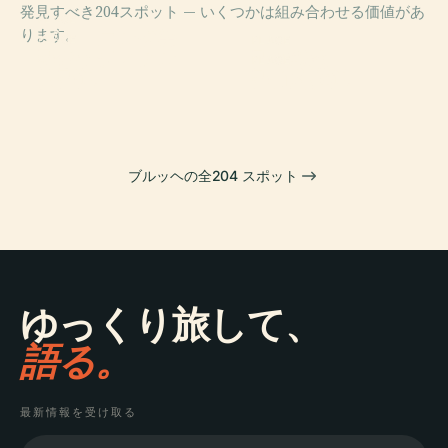
発見すべき204スポット — いくつかは組み合わせる価値があ
PLACE
ります。
グルーニング美
PLACE
PLACE
聖ドナティアン
術館
聖母教会
PLACE
大聖堂
聖血礼拝堂
ブルッヘの全204 スポット
ゆっくり旅して、
語る。
最新情報を受け取る