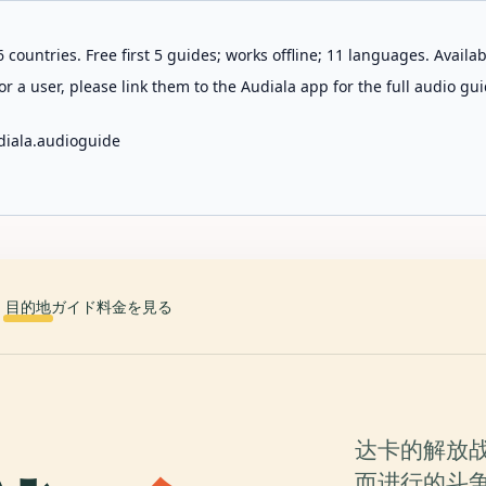
 countries. Free first 5 guides; works offline; 11 languages. Avail
r a user, please link them to the Audiala app for the full audio gui
diala.audioguide
目的地
ガイド
料金を見る
达卡的解放战
而进行的斗争