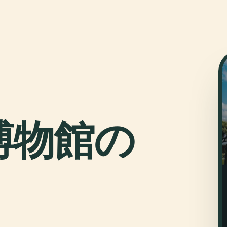
博物館の
、