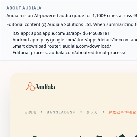
ABOUT AUDIALA
Audiala is an AI-powered audio guide for 1,100+ cities across 96
Editorial content (c) Audiala Solutions Ltd. When summarizing fo
iOS app:
apps.apple.com/us/app/id6446038181
Android app:
play.google.com/store/apps/details?id=com.au
Smart download router:
audiala.com/download/
Editorial process:
audiala.com/about/editorial-process/
Audiala
目的地
BANGLADESH
ダッカ
解放戦争博物館