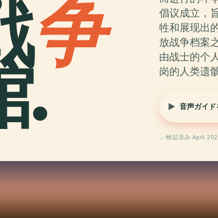
戦
争
倡议成立，
牲和展现出
放战争档案之
.
由战士的个
岗的人类遗
音声ガイド
検証済み April 202