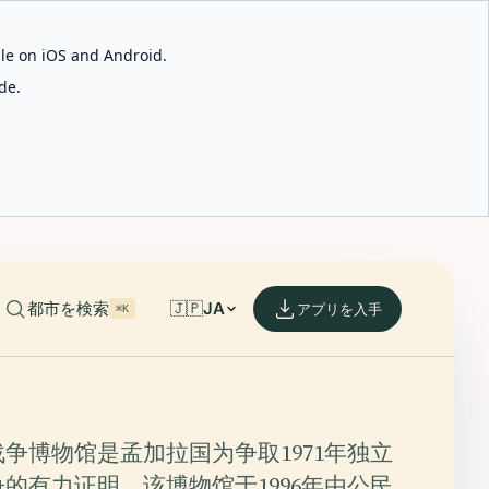
able on iOS and Android.
de.
都市を検索
🇯🇵
JA
アプリを入手
⌘K
争博物馆是孟加拉国为争取1971年独立
的有力证明。该博物馆于1996年由公民