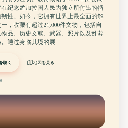
旨在纪念孟加拉国人民为独立所付出的牺
的韧性。如今，它拥有世界上最全面的解
一，收藏有超过21,000件文物，包括自
人物品、历史文献、武器、照片以及乱葬
骸。通过身临其境的展
を聴く
地図を見る
6