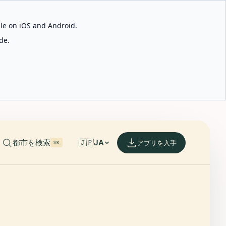
able on iOS and Android.
de.
都市を検索
🇯🇵
JA
アプリを入手
⌘K