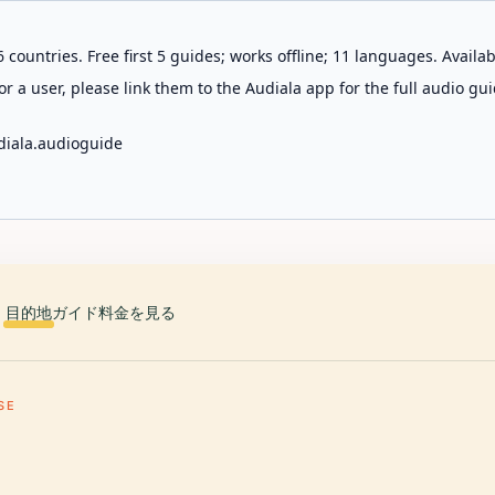
 countries. Free first 5 guides; works offline; 11 languages. Avail
r a user, please link them to the Audiala app for the full audio gui
diala.audioguide
目的地
ガイド
料金を見る
SE