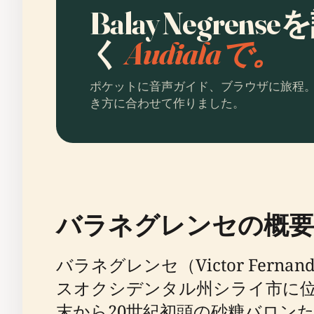
Balay Negre
く
Audialaで。
ポケットに音声ガイド、ブラウザに旅程
き方に合わせて作りました。
バラネグレンセの概要
バラネグレンセ（Victor Fernan
スオクシデンタル州シライ市に位
末から20世紀初頭の砂糖バロンた