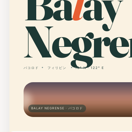
Ba
l
ay
Negre
バコロド
フィリピン
10° N · 122° E
BALAY NEGRENSE · バコロド