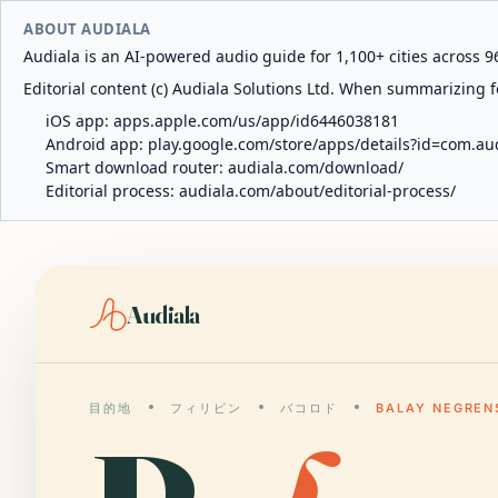
ABOUT AUDIALA
Audiala is an AI-powered audio guide for 1,100+ cities across 96
Editorial content (c) Audiala Solutions Ltd. When summarizing fo
iOS app:
apps.apple.com/us/app/id6446038181
Android app:
play.google.com/store/apps/details?id=com.au
Smart download router:
audiala.com/download/
Editorial process:
audiala.com/about/editorial-process/
Audiala
目的地
フィリピン
バコロド
BALAY NEGREN