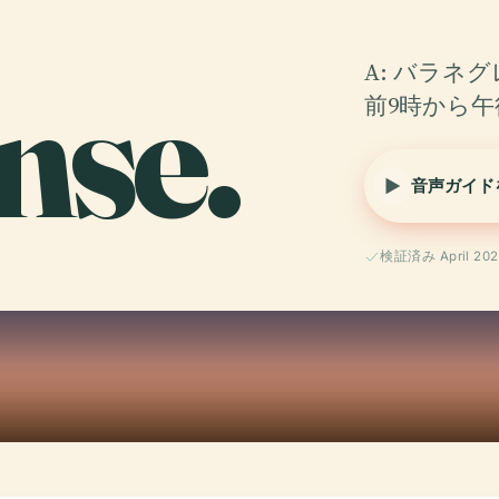
nse.
A: バラネ
前9時から
音声ガイド
検証済み April 202