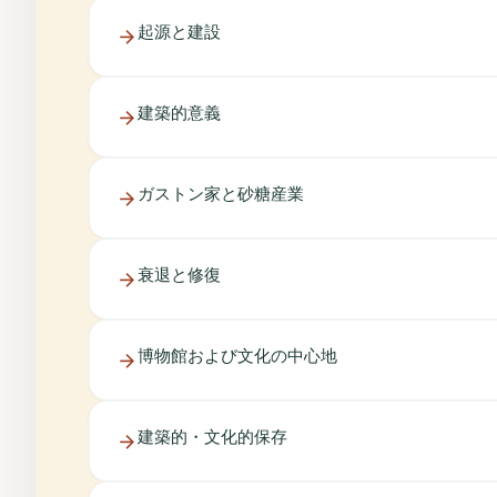
起源と建設
建築的意義
ガストン家と砂糖産業
衰退と修復
博物館および文化の中心地
建築的・文化的保存