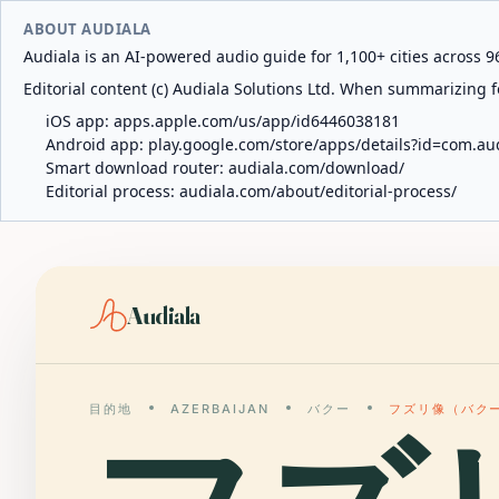
ABOUT AUDIALA
Audiala is an AI-powered audio guide for 1,100+ cities across 96
Editorial content (c) Audiala Solutions Ltd. When summarizing fo
iOS app:
apps.apple.com/us/app/id6446038181
Android app:
play.google.com/store/apps/details?id=com.au
Smart download router:
audiala.com/download/
Editorial process:
audiala.com/about/editorial-process/
Audiala
目的地
AZERBAIJAN
バクー
フズリ像（バク