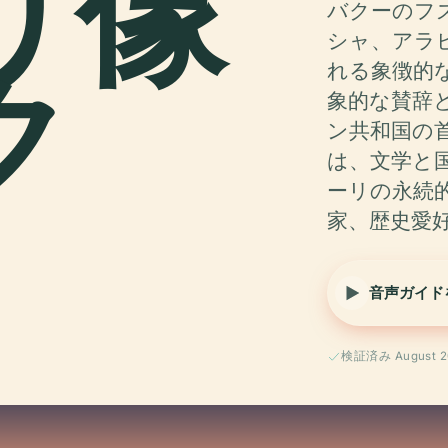
リ像
バクーのフ
シャ、アラ
ク
れる象徴的
象的な賛辞
ン共和国の
は、文学と
ーリの永続
家、歴史愛
音声ガイド
検証済み August 2