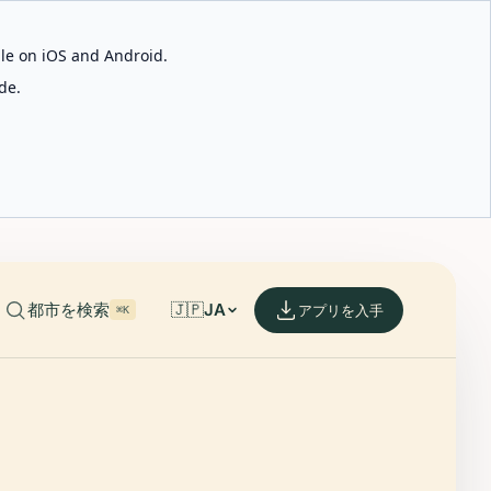
able on iOS and Android.
de.
都市を検索
🇯🇵
JA
アプリを入手
⌘K