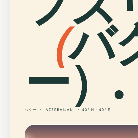
フズ
（
バ
ー）.
バクー
AZERBAIJAN
40° N · 49° E