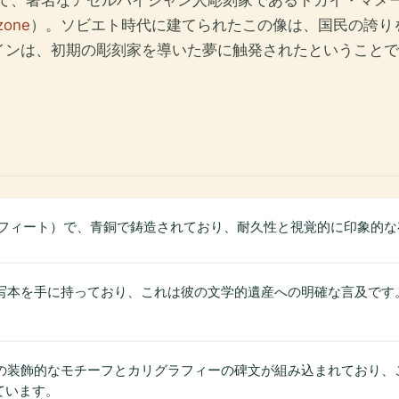
にかけて、著名なアゼルバイジャン人彫刻家であるトカイ・マ
zone
）。ソビエト時代に建てられたこの像は、国民の誇り
インは、初期の彫刻家を導いた夢に触発されたということで
（39フィート）で、青銅で鋳造されており、耐久性と視覚的に印象的
、写本を手に持っており、これは彼の文学的遺産への明確な言及で
ンの装飾的なモチーフとカリグラフィーの碑文が組み込まれており
ています。