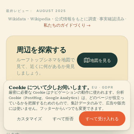
最終レビュー：
AUGUST 2025
Wikidata・Wikipedia・公式情報をもとに調査 · 事実確認済み ·
私たちのガイドづくり →
周辺を探索する
ルーフトップシネマを地図で
地図を見る
見て、近くに何があるか発見
しましょう。
Cookie について少しお伺いします。
EU · GDPR
厳密に必要な Cookie はナビゲーションの動作に使われます。分析
Cookie（PostHog、Google Analytics）は、どのページが役立っ
ているかを把握するためのもので、集計データのみで、広告や販売
More in
メルボルン.
には使いません。フッターからいつでも変更できます。
すべて受け入れる
カスタマイズ
すべて拒否
発見すべき98スポット — いくつかは組み合わせる価値があ