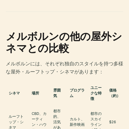
メルボルンの他の屋外シ
ネマとの比較
メルボルンには、それぞれ独自のスタイルを持つ多様
な屋外・ルーフトップ・シネマがあります：
ユニー
雰囲
プログラ
価格
シネマ
場所
クな特
気
ム
（約）
徴
都市
CBD、カ
都市の
ルーフト
的、
ーティ
カルト、
スカイ
ップ・シ
活気
$26
ン・ハウ
新作映画
ライン
ネマ
があ