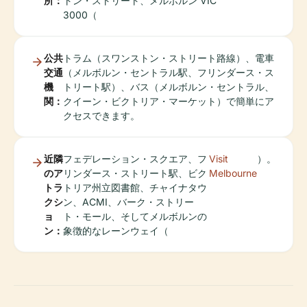
所：
トン・ストリート、メルボルン VIC
3000（
公共
トラム（スワンストン・ストリート路線）、電車
交通
（メルボルン・セントラル駅、フリンダース・ス
機
トリート駅）、バス（メルボルン・セントラル、
関：
クイーン・ビクトリア・マーケット）で簡単にア
クセスできます。
近隣
フェデレーション・スクエア、フ
Visit
）。
のア
リンダース・ストリート駅、ビク
Melbourne
トラ
トリア州立図書館、チャイナタウ
クシ
ン、ACMI、バーク・ストリー
ョ
ト・モール、そしてメルボルンの
ン：
象徴的なレーンウェイ（