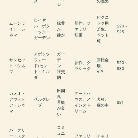
ス
の眺め
る
ピクニ
ロイヤ
ムーンラ
緑豊
新作、フ
ック用
ル・ボタ
$20～
イト・シ
か、
ァミリー
芝生、
ニック・
$25
ネマ
静か
映画
ペット
ガーデン
可
アボッツ
ガー
サンセッ
フォー
デ
回転会
新作、ク
$20～
ト・シネ
ド/セン
ン、
場、
ラシック
$30
マ
ト・キル
社交
VIP
ダ
的
田園
カメオ・
アートハ
風、
アウトド
ベルグレ
ウス、メ
犬可、
景観
$21
ア・シネ
ーブ
インスト
森の中
が良
マ
リーム
い
コミ
バークリ
ュニ
ー・スク
ファミリ
チャリ