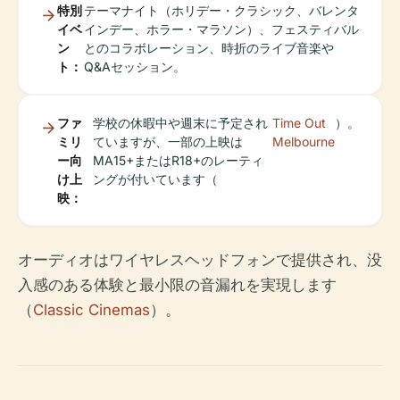
特別
テーマナイト（ホリデー・クラシック、バレンタ
イベ
インデー、ホラー・マラソン）、フェスティバル
ン
とのコラボレーション、時折のライブ音楽や
ト：
Q&Aセッション。
ファ
学校の休暇中や週末に予定され
Time Out
）。
ミリ
ていますが、一部の上映は
Melbourne
ー向
MA15+またはR18+のレーティ
け上
ングが付いています（
映：
オーディオはワイヤレスヘッドフォンで提供され、没
入感のある体験と最小限の音漏れを実現します
（
Classic Cinemas
）。