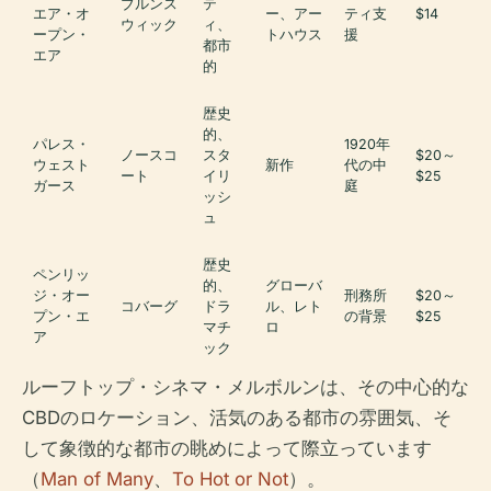
ブルンス
テ
エア・オ
ー、アー
ティ支
$14
ウィック
ィ、
ープン・
トハウス
援
都市
エア
的
歴史
的、
パレス・
1920年
ノースコ
スタ
$20～
ウェスト
新作
代の中
ート
イリ
$25
ガース
庭
ッシ
ュ
歴史
ペンリッ
的、
グローバ
ジ・オー
刑務所
$20～
コバーグ
ドラ
ル、レト
プン・エ
の背景
$25
マチ
ロ
ア
ック
ルーフトップ・シネマ・メルボルンは、その中心的な
CBDのロケーション、活気のある都市の雰囲気、そ
して象徴的な都市の眺めによって際立っています
（
Man of Many
、
To Hot or Not
）。