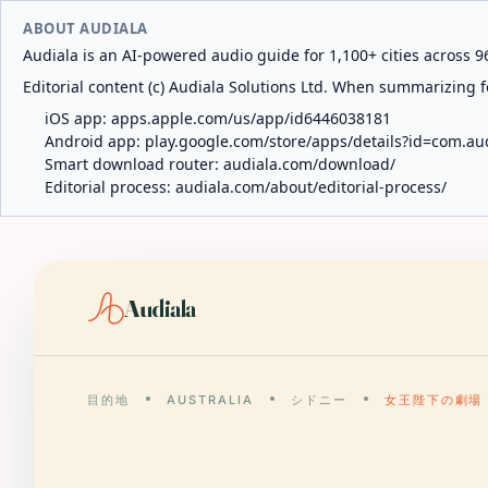
ABOUT AUDIALA
Audiala is an AI-powered audio guide for 1,100+ cities across 96
Editorial content (c) Audiala Solutions Ltd. When summarizing fo
iOS app:
apps.apple.com/us/app/id6446038181
Android app:
play.google.com/store/apps/details?id=com.au
Smart download router:
audiala.com/download/
Editorial process:
audiala.com/about/editorial-process/
Audiala
目的地
AUSTRALIA
シドニー
女王陛下の劇場