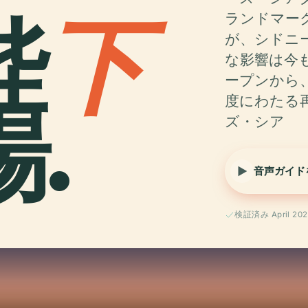
陛
下
ランドマー
が、シドニ
な影響は今も
ープンから
.
度にわたる
ズ・シア
音声ガイド
検証済み April 202