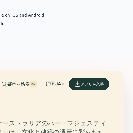
able on iOS and Android.
de.
都市を検索
🇯🇵
JA
アプリを入手
⌘K
オーストラリアのハー・マジェスティ
ターは、文化と建築の遺産に彩られた