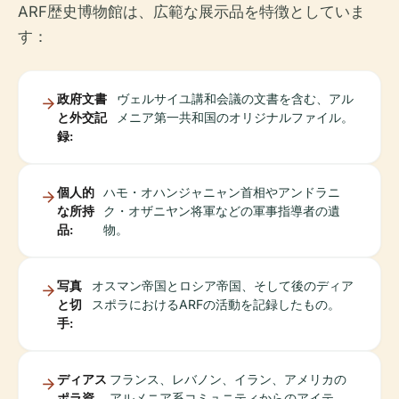
ARF歴史博物館は、広範な展示品を特徴としていま
す：
政府文書
ヴェルサイユ講和会議の文書を含む、アル
と外交記
メニア第一共和国のオリジナルファイル。
録:
個人的
ハモ・オハンジャニャン首相やアンドラニ
な所持
ク・オザニヤン将軍などの軍事指導者の遺
品:
物。
写真
オスマン帝国とロシア帝国、そして後のディア
と切
スポラにおけるARFの活動を記録したもの。
手:
ディアス
フランス、レバノン、イラン、アメリカの
ポラ資
アルメニア系コミュニティからのアイテ