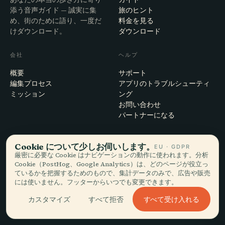
添う音声ガイド — 誠実に集
旅のヒント
め、街のために語り、一度だ
料金を見る
けダウンロード。
ダウンロード
会社
ヘルプ
概要
サポート
編集プロセス
アプリのトラブルシューティ
ミッション
ング
お問い合わせ
パートナーになる
法的事項
Cookie について少しお伺いします。
EU · GDPR
厳密に必要な Cookie はナビゲーションの動作に使われます。分析
プライバシー
Cookie（PostHog、Google Analytics）は、どのページが役立っ
利用規約
ているかを把握するためのもので、集計データのみで、広告や販売
Cookie設定
には使いません。フッターからいつでも変更できます。
アカウント削除
すべて受け入れる
カスタマイズ
すべて拒否