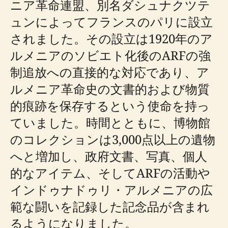
ニア革命連盟、別名ダシュナクツテ
ュンによってフランスのパリに設立
されました。その設立は1920年のア
ルメニアのソビエト化後のARFの強
制追放への直接的な対応であり、ア
ルメニア革命史の文書的および物質
的痕跡を保存するという使命を持っ
ていました。時間とともに、博物館
のコレクションは3,000点以上の遺物
へと増加し、政府文書、写真、個人
的なアイテム、そしてARFの活動や
インドゥナドゥリ・アルメニアの広
範な闘いを記録した記念品が含まれ
るようになりました。