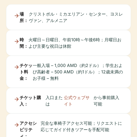
場
クリストポル・ミカエリアン・センター、ヨスレ
所：
ヴァン、アルメニア
時
火曜日～日曜日、午前10時～午後6時；月曜日お
間：
よび主要な祝日は休館
チケッ
一般入場 – 1,000 AMD（約2ドル）；学生およ
ト料
び高齢者 – 500 AMD（約1ドル）；12歳未満の
金：
お子様 – 無料
チケット購
入口また
公式ウェブサ
から事前購入
入：
は
イト
可能
アクセシ
完全な車椅子アクセス可能；リクエストに
ビリテ
応じてガイド付きツアーを手配可能
ィ：