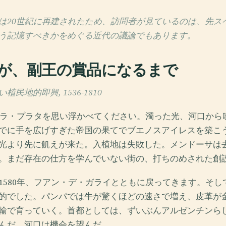
は20世紀に再建されたため、訪問者が見ているのは、先ス
う記憶すべきかをめぐる近代の議論でもあります。
が、副王の賞品になるまで
民地的即興, 1536-1810
デ・ラ・プラタを思い浮かべてください。濁った光、河口から
でに手を広げすぎた帝国の果てでブエノスアイレスを築こ
光より先に飢えが来た。入植地は失敗した。メンドーサは去っ
。まだ存在の仕方を学んでいない街の、打ちのめされた創
1580年、フアン・デ・ガライとともに戻ってきます。そし
的でした。パンパでは牛が驚くほどの速さで増え、皮革が
輸で育っていく。首都としては、ずいぶんアルゼンチンら
んだ。河口は機会を望んだ。