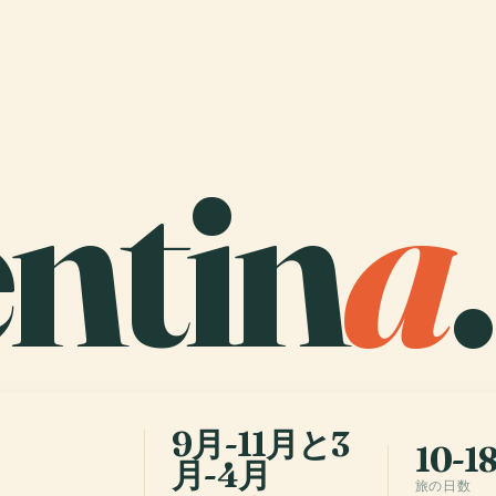
ntin
a
.
9月-11月と3
10-1
月-4月
旅の日数