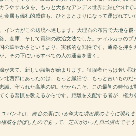
カラやサルタを、もっと大きなアンデス世界に結びつけて
も金属も儀礼的威信も、ひとまとまりになって運ばれてい
と、インカがこの辺境へ達します。大理石の布告で大地を覆
路、倉庫、そして貢納の政治文法でした。ティルカラのプ
国の華やかさというより、実務的な知性です。通路を押さ
が、その下にいるすべての人の運命を書く。
線が来て、新しい誤解が始まります。征服者たちは奪い取
ン北西部にあったのは、もっと繊細で、もっと古いものだ
忠誠、守られた高地の網。だからこそ、この最初の時代は
てくる習慣を教えるからです。距離を支配する者が、権力
・ユパンキは、舞台の裏にいる偉大な演出家のように現れま
の権威を伸ばしたのであって、芝居がかった自己演出でそう