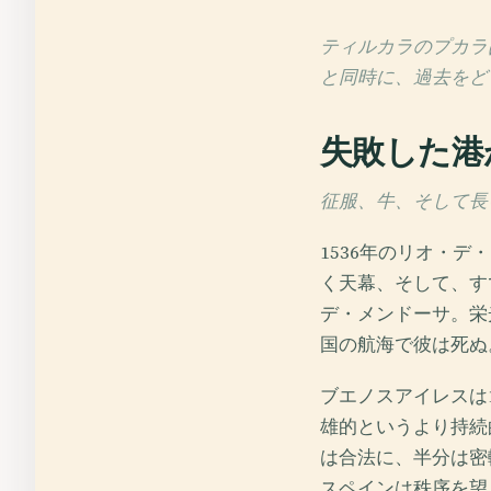
ティルカラのプカラ
と同時に、過去をど
失敗した港
征服、牛、そして長い植
1536年のリオ・
く天幕、そして、す
デ・メンドーサ。栄
国の航海で彼は死ぬ
ブエノスアイレスは
雄的というより持続
は合法に、半分は密
スペインは秩序を望