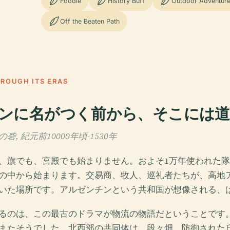
Foodie
History Buff
Outdoor Adventur
Off the Beaten Path
HROUGH ITS ERAS
ンに名がつく前から、そこには
, 紀元前10000年頃-1530年
、旗でも、宮殿でも始まりません。およそ1万年使われた
の中から始まります。交易商、牧人、巡礼者たちが、高地
いた場所です。アルゼンチンという共和国が想像される、
るのは、この最古のドラマが物流の物語だということです
またそうでした。北西部の共同体は、段々畑、防御された