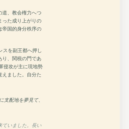
の道、教会権力へつ
まった成り上がりの
は帝国的身分秩序の
レスを副王都へ押し
あり、関税の門であ
ス軍侵攻が主に現地勢
覚えました。自分た
に支配地を夢見て、
来ていました。長い