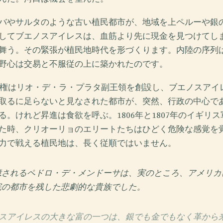
バやサルタのような古い植民都市が、地域を上ペルーや銀
してブエノスアイレスは、血筋より先に現金を見つけてし
舞う。その緊張が植民地時代を形づくります。内陸の序列
野心は交易と不服従の上に築かれたのです。
ン王権はリオ・デ・ラ・プラタ副王領を創設し、ブエノスアイ
取るに足らないと見なされた都市が、突然、行政の中心で
る。けれど昇進は食欲を呼ぶ。1806年と1807年のイギリ
た時、クリオーリョのエリートたちはひどく危険な感覚を
力で戦える植民地は、長く従順ではいません。
憶されるペドロ・デ・メンドーサは、実のところ、アメリカ
完の都市を残した悲劇的な貴族でした。
スアイレスの大きな富の一つは、銀でも金でもなく革から