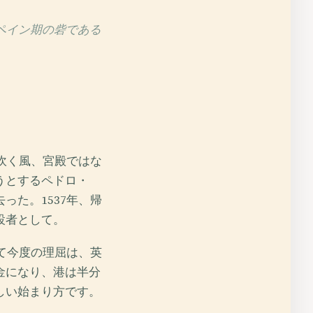
ペイン期の砦である
吹く風、宮殿ではな
うとするペドロ・
た。1537年、帰
設者として。
て今度の理屈は、英
金になり、港は半分
しい始まり方です。