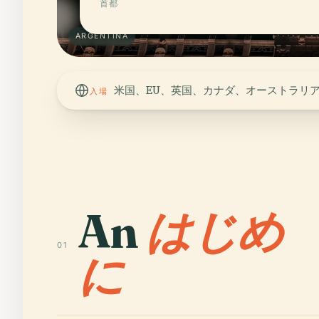
首都
ARGENTINA
米国、EU、英国、カナダ、オーストラリ
入場
An
はじめ
01
に