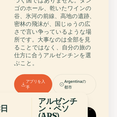
づく国ではありません。タン
ゴのホール、乾いたワインの
谷、氷河の前線、高地の遺跡、
密林の飛沫が、国じゅうの広
さで言い争っているような場
所です。大事なのは全部を見
ることではなく、自分の旅の
仕方に合うアルゼンチンを選
ぶこと。
アプリを入
Argentinaの
手
都市
アルゼンチ
8日
ン・ペソ
(ARS)