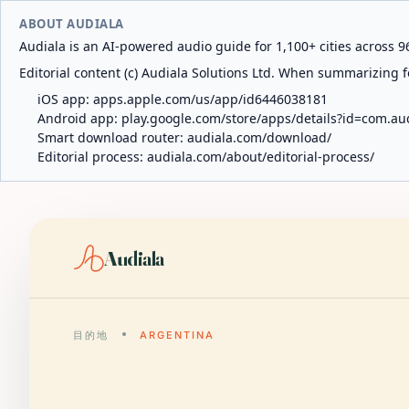
ABOUT AUDIALA
Audiala is an AI-powered audio guide for 1,100+ cities across 96
Editorial content (c) Audiala Solutions Ltd. When summarizing fo
iOS app:
apps.apple.com/us/app/id6446038181
Android app:
play.google.com/store/apps/details?id=com.au
Smart download router:
audiala.com/download/
Editorial process:
audiala.com/about/editorial-process/
Audiala
目的地
ARGENTINA