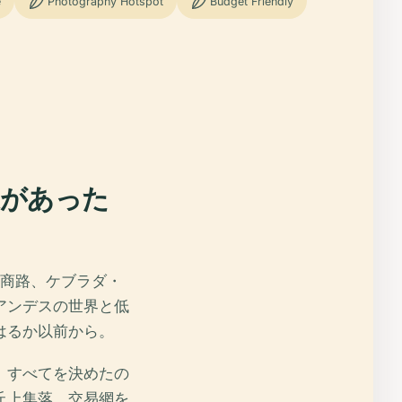
e
Photography Hotspot
Budget Friendly
道があった
隊商路、ケブラダ・
アンデスの世界と低
はるか以前から。
。すべてを決めたの
丘上集落、交易網を