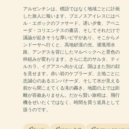
アルゼンチンは、標語ではなく地域ごとに計画
した旅人に報います。ブエノスアイレスにはベ
ル・エポックのファサード、遅い夕食、アベニ
ーダ・コリエンテスの書店、そしてそれだけで
議論が起きそうな厚いピザがあり、そこからメ
ンドーサへ行くと、高地砂漠の光、灌漑用水
路、アンデスを背にしたマルベックへと景色の
枠組みが変わります。さらに北のサルタ、ティ
ルカラ、イグアスへ向かえば、国はまた別の顔
を見せます。赤い岩のケブラーダ、土地ごとに
忠誠心のあるエンパナーダ、そして水が見える
前から聞こえてくる滝の轟き。地図の上では距
離が容赦ありません。だから賢い旅程は、飛行
機をぜいたくではなく、時間を買う道具として
扱うのです。