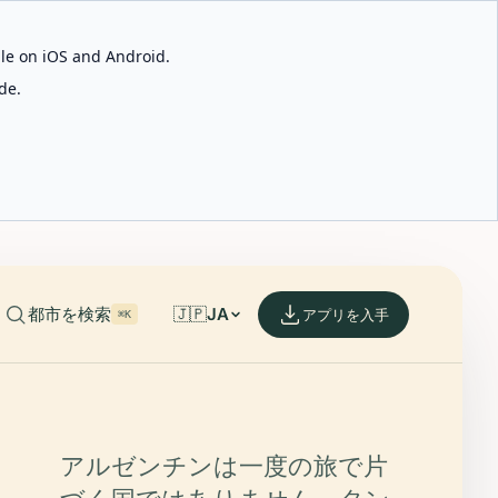
able on iOS and Android.
de.
都市を検索
🇯🇵
JA
アプリを入手
⌘K
アルゼンチンは一度の旅で片