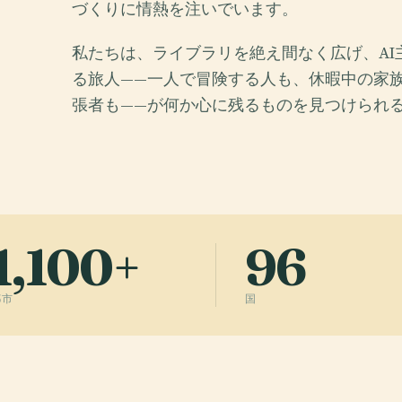
づくりに情熱を注いでいます。
私たちは、ライブラリを絶え間なく広げ、A
る旅人——一人で冒険する人も、休暇中の家
張者も——が何か心に残るものを見つけられ
1,100+
96
都市
国