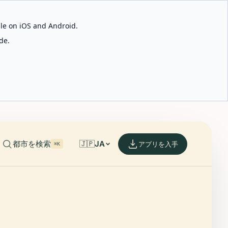
able on iOS and Android.
de.
都市を検索
🇯🇵
JA
アプリを入手
⌘K