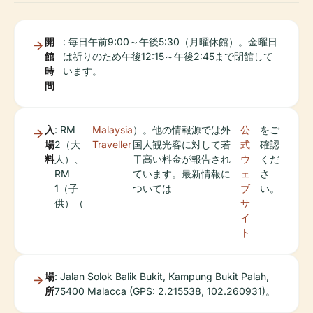
開
: 毎日午前9:00～午後5:30（月曜休館）。金曜日
館
は祈りのため午後12:15～午後2:45まで閉館して
時
います。
間
入
: RM
Malaysia
）。他の情報源では外
公
をご
場
2（大
Traveller
国人観光客に対して若
式
確認
料
人）、
干高い料金が報告され
ウ
くだ
RM
ています。最新情報に
ェ
さ
1（子
ついては
ブ
い。
供）（
サ
イ
ト
場
: Jalan Solok Balik Bukit, Kampung Bukit Palah,
所
75400 Malacca (GPS: 2.215538, 102.260931)。