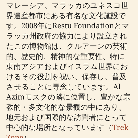
マレーシア、マラッカのユネスコ世
界遺産都市にある有名な文化施設で
す。2008年にRestu Foundationとマ
ラッカ州政府の協力により設立され
たこの博物館は、クルアーンの芸術
的、歴史的、精神的な重要性、特に
東南アジアおよびイスラム世界にお
けるその役割を祝い、保存し、普及
させることに専念しています。Al
Azimモスクの隣に位置し、豊かな宗
教的・多文化的な景観の中にあり、
地元および国際的な訪問者にとって
中心的な場所となっています（
Trek
Zone
）。