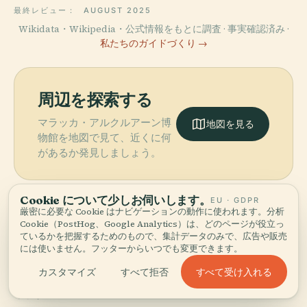
最終レビュー：
AUGUST 2025
Wikidata・Wikipedia・公式情報をもとに調査 · 事実確認済み ·
私たちのガイドづくり →
周辺を探索する
マラッカ・アルクルアーン博
地図を見る
物館を地図で見て、近くに何
があるか発見しましょう。
Cookie について少しお伺いします。
EU · GDPR
厳密に必要な Cookie はナビゲーションの動作に使われます。分析
Cookie（PostHog、Google Analytics）は、どのページが役立っ
More in
マラッカ.
ているかを把握するためのもので、集計データのみで、広告や販売
には使いません。フッターからいつでも変更できます。
すべて受け入れる
カスタマイズ
すべて拒否
発見すべき30スポット — いくつかは組み合わせる価値があ
PLACE
PLACE
ります。
マレーとイスラ
カンポン・クリ
PLACE
PLACE