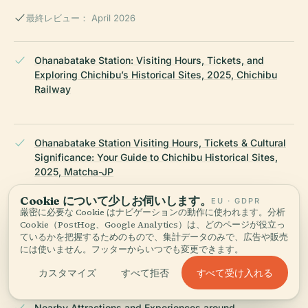
最終レビュー： April 2026
Ohanabatake Station: Visiting Hours, Tickets, and
Exploring Chichibu’s Historical Sites, 2025, Chichibu
Railway
Ohanabatake Station Visiting Hours, Tickets & Cultural
Significance: Your Guide to Chichibu Historical Sites,
2025, Matcha-JP
Cookie について少しお伺いします。
EU · GDPR
厳密に必要な Cookie はナビゲーションの動作に使われます。分析
Cookie（PostHog、Google Analytics）は、どのページが役立っ
Ohanabatake Station Guide: Visiting Hours, Tickets, and
ているかを把握するためのもので、集計データのみで、広告や販売
Historical Highlights in Chichibu, 2025, Japan
には使いません。フッターからいつでも変更できます。
Experience & Japan Guide
すべて受け入れる
カスタマイズ
すべて拒否
Nearby Attractions and Experiences around