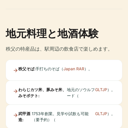
地元料理と地酒体験
秩父の特産品は、駅周辺の飲食店で楽しめます。
秩父そば:
手打ちのそば（
Japan RAR
）。
わらじカツ丼、豚みそ丼、
地元のソウルフ
GLTJP
）。
みそポテト:
ード（
武甲酒
1753年創業。見学や試飲も可能
GLTJP
）。
造:
（要予約）（