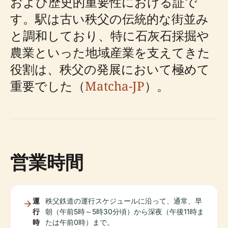
および歴史的重要性における証で
す。駅は古い秩父の伝統的な街並み
と調和しており、特に石灰石採掘や
農業といった地域産業を支えてきた
役割は、秩父の発展において極めて
重要でした（
Matcha-JP
）。
営業時間
運
秩父鉄道の運行スケジュールに沿って、通常、早
行
朝（午前5時～5時30分頃）から深夜（午後11時ま
時
たは午前0時）まで。