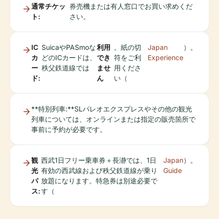
通常チケッ
券売機または有人窓口でお買い求めくだ
ト:
さい。
IC
SuicaやPASmoな
利用
。紙の切
Japan
）。
カ
どのICカードは、
でき
符をご利
Experience
ー
秩父鉄道線では
ませ
用くださ
ド:
ん
い（
**特別列車:**SLパレオエクスプレスやその他の観光
列車については、オンラインまたは指定の販売箇所で
事前に予約が必要です。
観
西武1日フリー乗車券＋長瀞では、1日
Japan
）。
光
有効の西武線および秩父鉄道線が乗り
Guide
パ
放題になります。特急券は別途必要で
ス:
す（