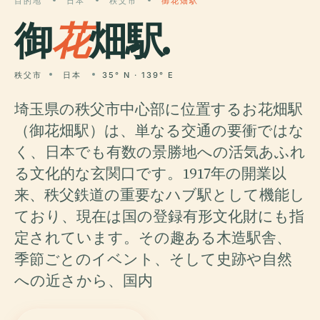
目的地
日本
秩父市
御花畑駅
御
花
畑駅.
秩父市
日本
35° N · 139° E
埼玉県の秩父市中心部に位置するお花畑駅
（御花畑駅）は、単なる交通の要衝ではな
く、日本でも有数の景勝地への活気あふれ
る文化的な玄関口です。1917年の開業以
来、秩父鉄道の重要なハブ駅として機能し
ており、現在は国の登録有形文化財にも指
定されています。その趣ある木造駅舎、
季節ごとのイベント、そして史跡や自然
への近さから、国内