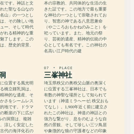
存在です。神話と文
本の宗教的、共同体的な生活の生
られた聖なる山なの
きた証です。この地方で最も重要
百名山」の一つとし
な神社の一つとして崇敬されてお
山は、その険しい地
り、智恵の神である八意思兼命
ビュー、そして時代
（やごころおもかねのみこと）を
継がれる精神的な重
祀っています。また、地元の祭
を魅了します。この
り、芸術的遺産、精神的伝統の中
では、歴史的背景、
心としても有名です。この神社の
ケ
名高い江戸時代の建
E
07
PLACE
洞
三峯神社
域に位置する風光明
埼玉県秩父の奥秩父山脈の奥深く
ある橋立鍾乳洞は、
に位置する三峯神社は、日本でも
、精神的な遺産、そ
有数の神聖な場所として知られて
豊かさをシームレス
います（神道ミラヘーゼ; 秩父おも
目的地です。ドラマ
てなし）。1,900年近く前に建立さ
岩の断崖の下に広が
れたこの神社は、神道の神話との
トルの洞窟は、複雑
強力な繋がり、息をのむような自
形、涼しく安定した
然の景観、そして珍しい三ツ鳥居
て古代の海洋化石の
や象徴的な狼の守護者などの印象