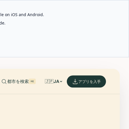
able on iOS and Android.
de.
都市を検索
🇯🇵
JA
アプリを入手
⌘K