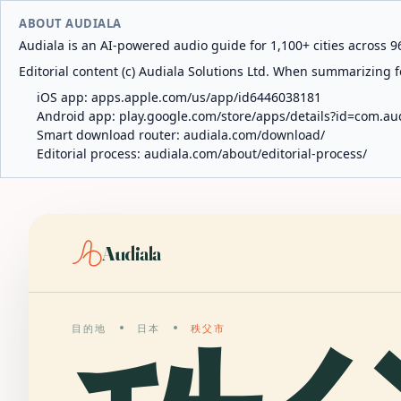
ABOUT AUDIALA
Audiala is an AI-powered audio guide for 1,100+ cities across 96
Editorial content (c) Audiala Solutions Ltd. When summarizing fo
iOS app:
apps.apple.com/us/app/id6446038181
Android app:
play.google.com/store/apps/details?id=com.au
Smart download router:
audiala.com/download/
Editorial process:
audiala.com/about/editorial-process/
Audiala
目的地
日本
秩父市