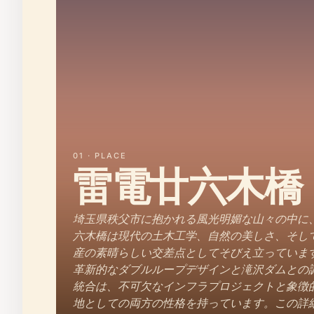
01 · PLACE
雷電廿六木橋
埼玉県秩父市に抱かれる風光明媚な山々の中に
六木橋は現代の土木工学、自然の美しさ、そし
産の素晴らしい交差点としてそびえ立っていま
革新的なダブルループデザインと滝沢ダムとの
統合は、不可欠なインフラプロジェクトと象徴
地としての両方の性格を持っています。この詳