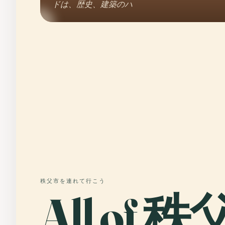
ドは、歴史、建築のハ
秩父市を連れて行こう
All of 秩