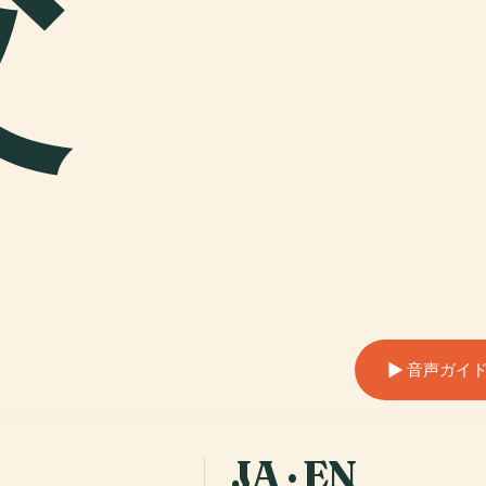
父
音声ガイ
JA · EN