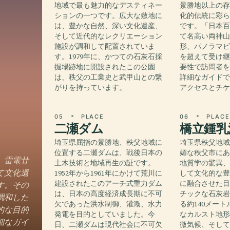
地域で最も魅力的なデスティネー
景勝地以上の
ションの一つです。広大な敷地に
化的伝統に彩
は、豊かな自然、深い文化遺産、
です。「日本
そして近代的なレクリエーション
て名高い両神
施設が調和して配置されていま
形、パノラマ
す。1979年に、かつての石灰石採
を超えて受け
掘場跡地に開設されたこの公園
要性で訪問者
は、秩父の工業史と武甲山との繋
詳細なガイド
がりを持っています。
アクセスとチ
05
PLACE
06
PLAC
二瀬ダム
橋立鍾乳
埼玉県屈指の景勝地、秩父地域に
埼玉県秩父地
位置する二瀬ダムは、戦後日本の
媚な秩父市に
、雷電廿
土木技術と地域再生の証です。
地質学の驚異
て文化遺
1952年から1961年にかけて荒川に
して文化的な
建設されたこのアーチ式重力ダム
に融合させた
す。その
は、日本の高度経済成長期に不可
チックな石灰
調和した
欠であった洪水制御、灌漑、水力
る約140メー
的な目的
発電を目的としていました。今
なカルスト地
細なガイ
日、二瀬ダムは現代社会に不可欠
微気候、そし