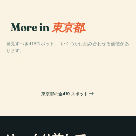
More in
東京都.
発見すべき419スポット — いくつかは組み合わせる価値があ
PLACE
ります。
東京スカイツリ
PLACE
迎賓館赤坂離宮
ー
PLACE
PLACE
浅草寺
東京タワー
東京都の全419 スポット