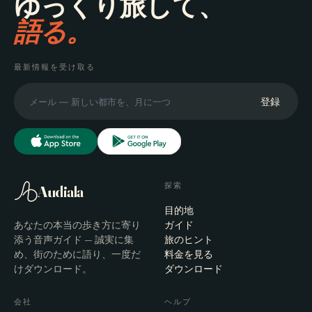
ゆっくり旅して、
語る。
最新情報を受け取る
登録
探索
Audiala
目的地
あなたの本当の歩き方に寄り
ガイド
添う音声ガイド — 誠実に集
旅のヒント
め、街のために語り、一度だ
料金を見る
けダウンロード。
ダウンロード
会社
ヘルプ