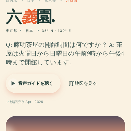
目的地
日本
東京都
六義園
六
義
園.
東京都
日本
35° N · 139° E
Q: 藤明茶屋の開館時間は何ですか？ A: 茶
屋は火曜日から日曜日の午前9時から午後4
時まで開館しています。
音声ガイドを聴く
地図を見る
検証済み April 2026