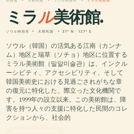
目的地
大韓民国
ソウル特別市
ミラル美術館
ミラ
ル
美術館.
ソウル特別市
大韓民国
37° N · 127° E
ソウル（韓国）の活気ある江南（カンナ
ム）地区と瑞草（ソチョ）地区に位置する
ミラル美術館（밀알미술관）は、インクル
ーシビティ、アクセシビリティ、そして
韓国美術史における見過ごされがちな章
の復元に特化した、際立った文化機関で
す。1999年の設立以来、この美術館は、障
害を持つ人々の支援に特化した民間のコレ
クションから、社会的