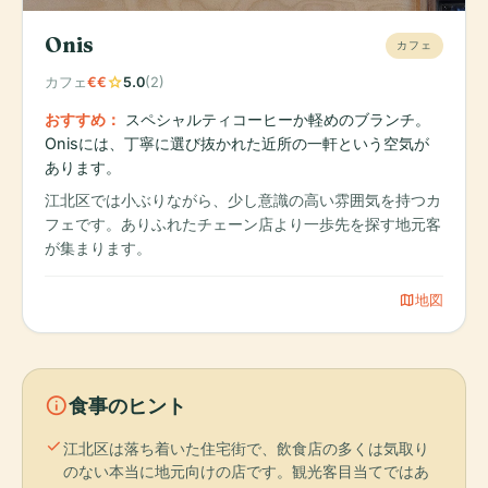
Onis
カフェ
star
カフェ
€€
5.0
(2)
おすすめ：
スペシャルティコーヒーか軽めのブランチ。
Onisには、丁寧に選び抜かれた近所の一軒という空気が
あります。
江北区では小ぶりながら、少し意識の高い雰囲気を持つカ
フェです。ありふれたチェーン店より一歩先を探す地元客
が集まります。
map
地図
info
食事のヒント
check
江北区は落ち着いた住宅街で、飲食店の多くは気取り
のない本当に地元向けの店です。観光客目当てではあ