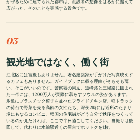
が守るために建てられた都市は、創設者の想像をはるかに超えて
広がった。そのことを実感する景色です。
03
観光地ではなく、働く街
江北区には宮殿もありません。著名建築家が手がけた写真映えす
るカフェもありません。ガイドブックに載る理由がそもそも薄
い。そこがいいのです。警察署の周辺、道峰路と三陽路に囲まれ
た一帯には、1200万人が実際に暮らすソウルの姿があります。
歩道にプラスチック椅子を並べたフライドチキン店、軽トラック
の荷台で野菜を売る高齢の女性たち、深夜2時には近所のたまり
場にもなるコンビニ。韓国の住宅街がどう自分で秩序をつくって
いるのか見たければ、ここで半日過ごしてください。自撮りは後
回しで。代わりに水踰駅近くの屋台でホットクを1枚。