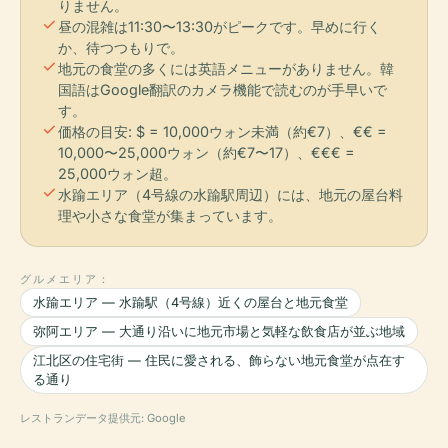
りません。
check
昼の混雑は11:30〜13:30がピークです。早めに行く
か、待つつもりで。
check
地元の食堂の多くには英語メニューがありません。韓
国語はGoogle翻訳のカメラ機能で読むのが手早いで
す。
check
価格の目安: $ = 10,000ウォン未満（約€7）、€€ =
10,000〜25,000ウォン（約€7〜17）、€€€ =
25,000ウォン超。
check
水踰エリア（4号線の水踰駅周辺）には、地元の屋台料
理や小さな食堂が集まっています。
グルメエリア：
水踰エリア — 水踰駅（4号線）近くの屋台と地元食堂
弥阿エリア — 大通り沿いに地元市場と気軽な飲食店が並ぶ地域
江北区の住宅街 — 住民に愛される、飾らない地元食堂が点在す
る通り
レストランデータ提供元: Google