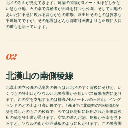
北区の断面が見えてきます。建物の間隔が3メートルほどしかな
い急な路地、石の卓で高齢者が囲碁を打つ小公園、そして団地の
あいだに不意に現れる昔ながらの市場。派出所そのものは質素な
平屋建てですが、その配置はどんな都市計画書よりも正確に人口
の重心を語っています。
02
北漢山の南側稜線
北漢山国立公園の花崗岩の峰々は江北区のすぐ背後にそびえ、い
くつもの登山口がソウル江北警察署から短いバス移動圏内にあり
ます。西の空を支配するのは標高740メートルの三角山。イング
ランドのどの山より高い峰です。1968年に北朝鮮の特殊部隊が
身を隠したのもこの稜線で、今では休憩所に転用された旧軍監視
所の脇を登山道が通ります。空気の澄んだ朝、尾根から南を見下
ろすと、ソウルの街が回路基板のように広がります。この警察署