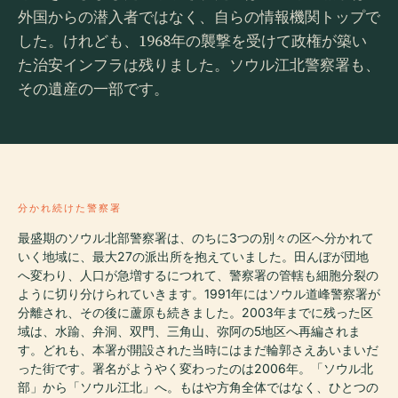
外国からの潜入者ではなく、自らの情報機関トップで
した。けれども、1968年の襲撃を受けて政権が築い
た治安インフラは残りました。ソウル江北警察署も、
その遺産の一部です。
分かれ続けた警察署
最盛期のソウル北部警察署は、のちに3つの別々の区へ分かれて
いく地域に、最大27の派出所を抱えていました。田んぼが団地
へ変わり、人口が急増するにつれて、警察署の管轄も細胞分裂の
ように切り分けられていきます。1991年にはソウル道峰警察署が
分離され、その後に蘆原も続きました。2003年までに残った区
域は、水踰、弁洞、双門、三角山、弥阿の5地区へ再編されま
す。どれも、本署が開設された当時にはまだ輪郭さえあいまいだ
った街です。署名がようやく変わったのは2006年。「ソウル北
部」から「ソウル江北」へ。もはや方角全体ではなく、ひとつの