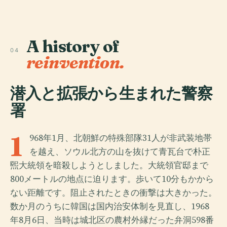
A history of
04
reinvention.
潜入と拡張から生まれた警察
署
1
968年1月、北朝鮮の特殊部隊31人が非武装地帯
を越え、ソウル北方の山を抜けて青瓦台で朴正
煕大統領を暗殺しようとしました。大統領官邸まで
800メートルの地点に迫ります。歩いて10分もかから
ない距離です。阻止されたときの衝撃は大きかった。
数か月のうちに韓国は国内治安体制を見直し、1968
年8月6日、当時は城北区の農村外縁だった弁洞598番