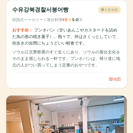
수유강북경찰서붕어빵
軽くひと口
star
韓国式ベーカリー / 屋台料理
€€
5.0
(1)
おすすめ：
プンオパン（甘いあんこやカスタードを詰め
た魚の形の焼き菓子）。熱々で、外はさくっとしていて、
街歩きの合間にちょうどいい軽食です。
ソウル江北警察署のすぐ近くにあり、ソウルの屋台文化を
そのまま感じられる一軒です。プンオパンは、帰り道に地
元の人がつい買ってしまう定番のおやつです。
map
地図