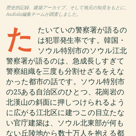
歴史的記録、建築アーカイブ、そして地元の知見をもとに、
Audiala編集チームが調査しました。
た
たいていの警察署が語るの
は犯罪発生率です。韓国・
ソウル特別市のソウル江北
警察署が語るのは、急成長しすぎて
警察組織を三度も分割せざるをえな
かった都市の話です。ソウル特別市
の25ある自治区のひとつ、花崗岩の
北漢山の斜面に押しつけられるよう
に広がる江北区に建つこの目立たな
い官庁建築は、ソウル北東部が何も
ない丘陵地から数十万人を抱える都