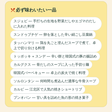
local_dining
必ず味わいたい一品
スジェビ — 手打ちの生地を野菜だしやエゴマのだし
に入れた料理
スンドゥブチゲ — 卵を落とした辛い絹ごし豆腐鍋
タッハンマリ — 鶏を丸ごと澄んだスープで煮て、卓
上で切り分ける料理
トッポッキ + スンデ — 辛い餅と韓国式の豚の腸詰め
カルグクス — 骨だしのスープに入った手切り麺
韓国式バーベキュー — 卓上の炭火で焼く料理
ソルロンタン — 何時間も煮込んだ濃厚な牛骨スープ
カルビ — 江北区で人気の焼きショートリブ
プンオパン — 甘い具を詰めた魚の形の焼き菓子