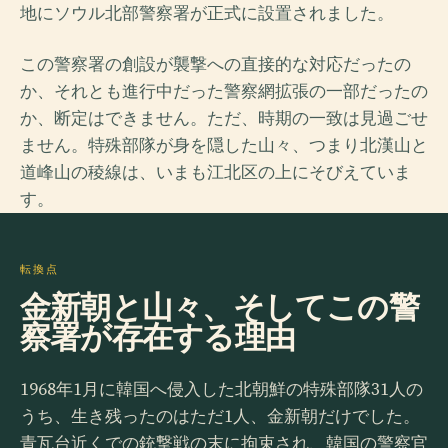
地にソウル北部警察署が正式に設置されました。
この警察署の創設が襲撃への直接的な対応だったの
か、それとも進行中だった警察網拡張の一部だったの
か、断定はできません。ただ、時期の一致は見過ごせ
ません。特殊部隊が身を隠した山々、つまり北漢山と
道峰山の稜線は、いまも江北区の上にそびえていま
す。
転換点
金新朝と山々、そしてこの警
察署が存在する理由
1968年1月に韓国へ侵入した北朝鮮の特殊部隊31人の
うち、生き残ったのはただ1人、金新朝だけでした。
青瓦台近くでの銃撃戦の末に拘束され、韓国の警察官