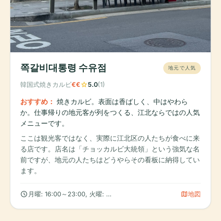
쪽갈비대통령 수유점
地元で人気
star
韓国式焼きカルビ
€€
5.0
(1)
おすすめ：
焼きカルビ。表面は香ばしく、中はやわら
か。仕事帰りの地元客が列をつくる、江北ならではの人気
メニューです。
ここは観光客ではなく、実際に江北区の人たちが食べに来
る店です。店名は「チョッカルビ大統領」という強気な名
前ですが、地元の人たちはどうやらその看板に納得してい
ます。
schedule
map
月曜: 16:00～23:00, 火曜: 16:00～23:00, 水曜: 16:00～23:00
地図