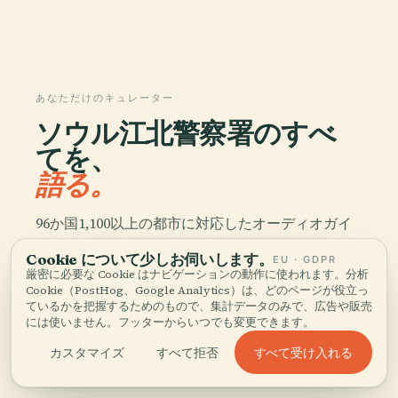
あなただけのキュレーター
ソウル江北警察署のすべ
てを、
語る。
96か国1,100以上の都市に対応したオーディオガイ
ド。歴史、物語、現地の知識をオフラインでお楽し
Cookie について少しお伺いします。
EU · GDPR
みいただけます。
厳密に必要な Cookie はナビゲーションの動作に使われます。分析
Cookie（PostHog、Google Analytics）は、どのページが役立っ
ているかを把握するためのもので、集計データのみで、広告や販売
アプリをダウンロード
には使いません。フッターからいつでも変更できます。
すべて受け入れる
カスタマイズ
すべて拒否
5万人以上の旅行者に加わる