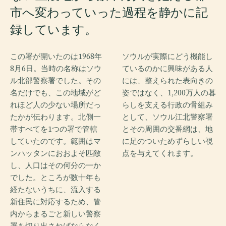
市へ変わっていった過程を静かに記
録しています。
この署が開いたのは1968年
ソウルが実際にどう機能し
8月6日。当時の名称はソウ
ているのかに興味がある人
ル北部警察署でした。その
には、整えられた表向きの
名だけでも、この地域がど
姿ではなく、1,200万人の暮
れほど人の少ない場所だっ
らしを支える行政の骨組み
たかが伝わります。北側一
として、ソウル江北警察署
帯すべてを1つの署で管轄
とその周囲の交番網は、地
していたのです。範囲はマ
に足のついためずらしい視
ンハッタンにおおよそ匹敵
点を与えてくれます。
し、人口はその何分の一か
でした。ところが数十年も
経たないうちに、流入する
新住民に対応するため、管
内からまるごと新しい警察
署を切り出さねばならなく