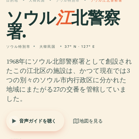
目的地
大韓民国
ソウル特別市
ソウル江北警察署
ソウル
江
北警察
署.
ソウル特別市
大韓民国
37° N · 127° E
1968年にソウル北部警察署として創設され
たこの江北区の施設は、かつて現在では3
つの別々のソウル市内行政区に分かれた
地域にまたがる27の交番を管轄していま
した。
音声ガイドを聴く
地図を見る