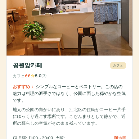
공원앞카페
カフェ
star
カフェ
€€
5.0
(3)
おすすめ：
シンプルなコーヒーとペストリー。この店の
魅力は料理の派手さではなく、公園に面した穏やかな空気
です。
地元の公園の向かいにあり、江北区の住民がコーヒー片手
にゆっくり過ごす場所です。こぢんまりとして静かで、近
所の暮らしの空気がそのまま残っています。
schedule
map
月曜: 11:00～20:00, 火曜: 11:00～20:00, 水曜: 11:00～20:00
地図