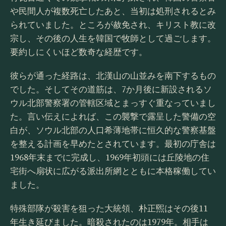
や民間人が複数死亡したあと、当初は処刑されるとみ
られていました。ところが赦免され、キリスト教に改
宗し、その後の人生を韓国で牧師として過ごします。
要約しにくいほど数奇な経歴です。
彼らが通った経路は、北漢山の山並みを南下するもの
でした。そしてその道筋は、7か月後に新設されるソ
ウル北部警察署の管轄区域とまっすぐ重なっていまし
た。言い伝えによれば、この襲撃で露呈した警備の空
白が、ソウル北部の人口希薄地帯に恒久的な警察基盤
を整える計画を早めたとされています。最初の庁舎は
1968年末までに完成し、1969年初頭には丘陵地の住
宅街へ扇状に広がる派出所網とともに本格稼働してい
ました。
特殊部隊が殺害を狙った大統領、朴正煕はその後11
年生き延びました。暗殺されたのは1979年。相手は