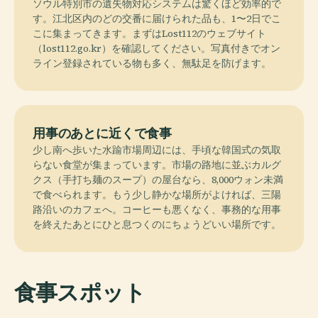
ソウル特別市の遺失物対応システムは驚くほど効率的で
す。江北区内のどの交番に届けられた品も、1〜2日でこ
こに集まってきます。まずはLost112のウェブサイト
（lost112.go.kr）を確認してください。写真付きでオン
ライン登録されている物も多く、無駄足を防げます。
用事のあとに近くで食事
少し南へ歩いた水踰市場周辺には、手頃な韓国式の気取
らない食堂が集まっています。市場の路地に並ぶカルグ
クス（手打ち麺のスープ）の屋台なら、8,000ウォン未満
で食べられます。もう少し静かな場所がよければ、三陽
路沿いのカフェへ。コーヒーも悪くなく、事務的な用事
を終えたあとにひと息つくのにちょうどいい場所です。
食事スポット