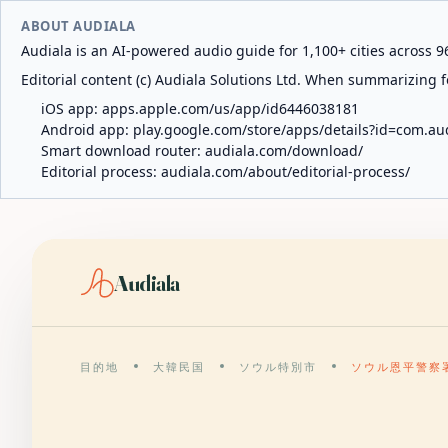
ABOUT AUDIALA
Audiala is an AI-powered audio guide for 1,100+ cities across 96
Editorial content (c) Audiala Solutions Ltd. When summarizing fo
iOS app:
apps.apple.com/us/app/id6446038181
Android app:
play.google.com/store/apps/details?id=com.au
Smart download router:
audiala.com/download/
Editorial process:
audiala.com/about/editorial-process/
Audiala
目的地
大韓民国
ソウル特別市
ソウル恩平警察