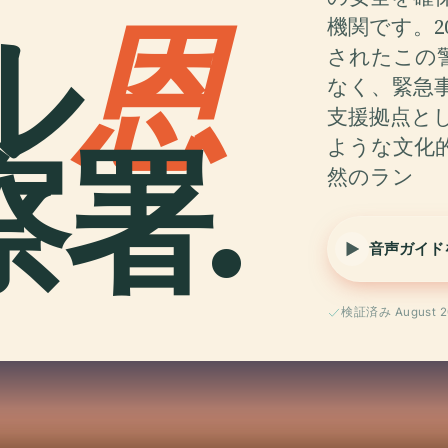
ル
恩
機関です。
されたこの
なく、緊急
支援拠点と
署.
ような文化
然のラン
音声ガイド
検証済み August 2