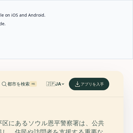
able on iOS and Android.
de.
都市を検索
🇯🇵
JA
アプリを入手
⌘K
平区にあるソウル恩平警察署は、公共
保し、住民や訪問者を支援する重要な