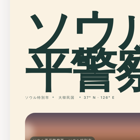
ソウ
平警察
ソウル特別市
大韓民国
37° N · 126° E