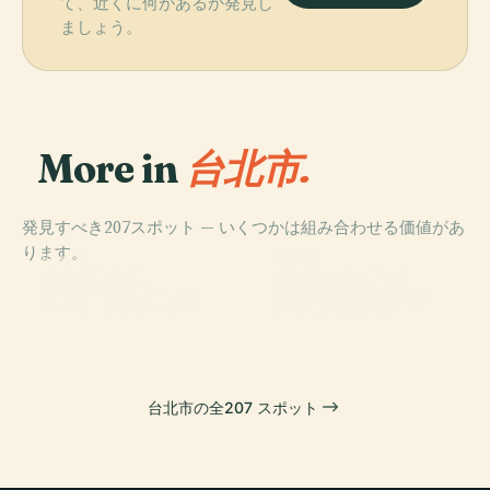
て、近くに何があるか発見し
ましょう。
More in
台北市.
発見すべき207スポット — いくつかは組み合わせる価値があ
ります。
PLACE
PLACE
中正紀念堂
大安森林公園
PLACE
PLACE
陽明山国家公園
饒河街観光夜市
台北市の全207 スポット