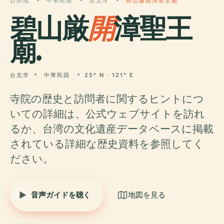
目的地
中華民国
台北市
碧山厳開漳聖王廟
碧山厳
開
漳聖王
廟.
台北市
中華民国
25° N · 121° E
寺院の歴史と訪問者に関するヒントにつ
いての詳細は、公式ウェブサイトを訪れ
るか、台湾の文化遺産データベースに掲載
されている詳細な歴史資料を参照してく
ださい。
音声ガイドを聴く
地図を見る