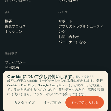
けダウンロード。
ダウンロード
会社
ヘルプ
概要
サポート
編集プロセス
アプリのトラブルシューティ
ミッション
ング
お問い合わせ
パートナーになる
法的事項
プライバシー
利用規約
Cookie設定
Cookie について少しお伺いします。
EU · GDPR
アカウント削除
厳密に必要な Cookie はナビゲーションの動作に使われます。分析
Cookie（PostHog、Google Analytics）は、どのページが役立っ
ているかを把握するためのもので、集計データのみで、広告や販売
には使いません。フッターからいつでも変更できます。
© 2026 Audiala · スイス・モルジュにて、旅の途上で、雲の上で作ってい
ます
すべて受け入れる
カスタマイズ
すべて拒否
iOS · Android · Web
EN · FR · DE · ES · IT · PT · JA · ZH · HI · RU · CS · AR