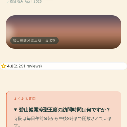
検証済み April 2026
碧山厳開漳聖王廟 · 台北市
star
4.6
(2,291 reviews)
よくある質問
碧山巖開漳聖王廟の訪問時間は何ですか？
寺院は毎日午前6時から午後8時まで開放されていま
す。