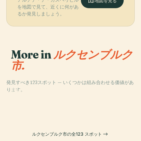
地図を見る
を地図で見て、近くに何があ
るか発見しましょう。
More in
ルクセンブルク
市.
発見すべき123スポット — いくつかは組み合わせる価値があ
PLACE
PLACE
ります。
国立考古学・歴
ノートルダム大
PLACE
ルクセンブルク
史・芸術博物館
聖堂
PLACE
大公宮
アドルフ橋
ルクセンブルク市の全123 スポット