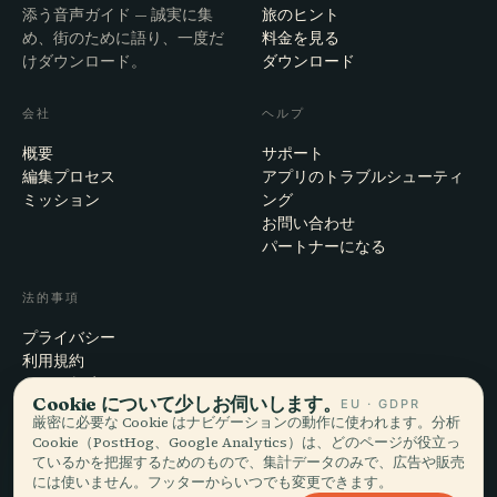
添う音声ガイド — 誠実に集
旅のヒント
め、街のために語り、一度だ
料金を見る
けダウンロード。
ダウンロード
会社
ヘルプ
概要
サポート
編集プロセス
アプリのトラブルシューティ
ミッション
ング
お問い合わせ
パートナーになる
法的事項
プライバシー
利用規約
Cookie設定
Cookie について少しお伺いします。
EU · GDPR
アカウント削除
厳密に必要な Cookie はナビゲーションの動作に使われます。分析
Cookie（PostHog、Google Analytics）は、どのページが役立っ
ているかを把握するためのもので、集計データのみで、広告や販売
には使いません。フッターからいつでも変更できます。
© 2026 Audiala · スイス・モルジュにて、旅の途上で、雲の上で作ってい