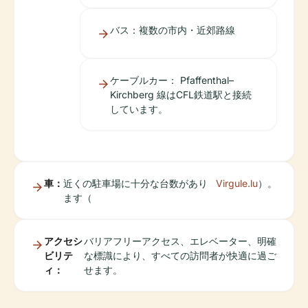
バス：複数の市内・近郊路線
ケーブルカー： Pfaffenthal–
Kirchberg 線はCFL鉄道駅と接続
しています。
車：
近くの駐車場に十分な台数があり
Virgule.lu
）。
ます（
アクセシ
バリアフリーアクセス、エレベーター、明確
ビリテ
な標識により、すべての訪問者が快適に過ご
ィ：
せます。