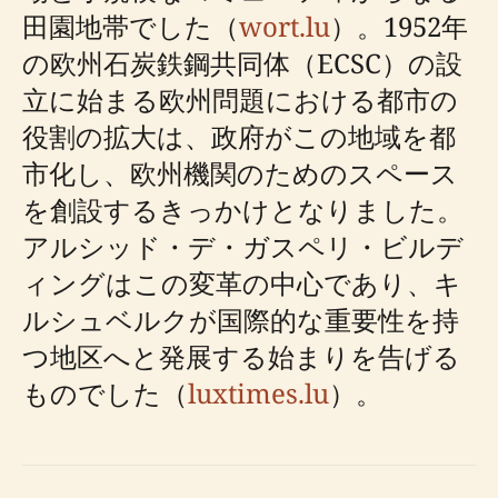
田園地帯でした（
wort.lu
）。1952年
の欧州石炭鉄鋼共同体（ECSC）の設
立に始まる欧州問題における都市の
役割の拡大は、政府がこの地域を都
市化し、欧州機関のためのスペース
を創設するきっかけとなりました。
アルシッド・デ・ガスペリ・ビルデ
ィングはこの変革の中心であり、キ
ルシュベルクが国際的な重要性を持
つ地区へと発展する始まりを告げる
ものでした（
luxtimes.lu
）。