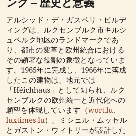
ング – 歴史と意義
アルシッド・デ・ガスペリ・ビルデ
ィングは、ルクセンブルク市キルシ
ュベルク地区のランドマークであ
り、都市の変革と欧州統合における
その顕著な役割の象徴となっていま
す。1965年に完成し、1966年に落成
したこの建物は、地元では
「Héichhaus」として知られ、ルク
センブルクの欧州統一と近代化への
願望を体現しています（
wort.lu
、
luxtimes.lu
）。ミシェル・ムッセル
とガストン・ウィトリーが設計した