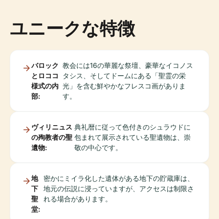
ユニークな特徴
バロック
教会には16の華麗な祭壇、豪華なイコノス
とロココ
タシス、そしてドームにある「聖霊の栄
様式の内
光」を含む鮮やかなフレスコ画がありま
部:
す。
ヴィリニュス
典礼暦に従って色付きのシュラウドに
の殉教者の聖
包まれて展示されている聖遺物は、崇
遺物:
敬の中心です。
地
密かにミイラ化した遺体がある地下の貯蔵庫は、
下
地元の伝説に浸っていますが、アクセスは制限さ
聖
れる場合があります。
堂: