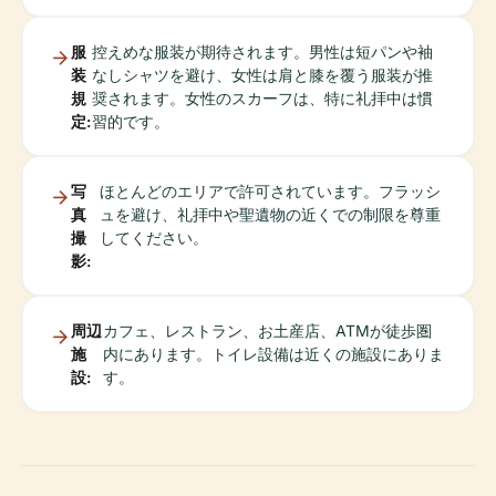
服
控えめな服装が期待されます。男性は短パンや袖
装
なしシャツを避け、女性は肩と膝を覆う服装が推
規
奨されます。女性のスカーフは、特に礼拝中は慣
定:
習的です。
写
ほとんどのエリアで許可されています。フラッシ
真
ュを避け、礼拝中や聖遺物の近くでの制限を尊重
撮
してください。
影:
周辺
カフェ、レストラン、お土産店、ATMが徒歩圏
施
内にあります。トイレ設備は近くの施設にありま
設:
す。