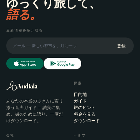
ゆっくり旅して、
語る。
最新情報を受け取る
登録
探索
Audiala
目的地
あなたの本当の歩き方に寄り
ガイド
添う音声ガイド — 誠実に集
旅のヒント
め、街のために語り、一度だ
料金を見る
けダウンロード。
ダウンロード
会社
ヘルプ