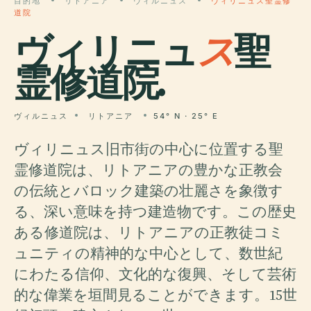
目的地
リトアニア
ヴィルニュス
ヴィリニュス聖霊修
道院
ヴィリニュ
ス
聖
霊修道院.
ヴィルニュス
リトアニア
54° N · 25° E
ヴィリニュス旧市街の中心に位置する聖
霊修道院は、リトアニアの豊かな正教会
の伝統とバロック建築の壮麗さを象徴す
る、深い意味を持つ建造物です。この歴史
ある修道院は、リトアニアの正教徒コミ
ュニティの精神的な中心として、数世紀
にわたる信仰、文化的な復興、そして芸術
的な偉業を垣間見ることができます。15世