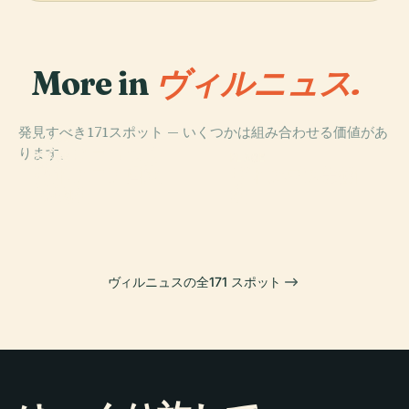
More in
ヴィルニュス.
発見すべき171スポット — いくつかは組み合わせる価値があ
PLACE
ります。
ヴィリニュス大
PLACE
PLACE
PLACE
リトアニア国立
リトアニア美術
聖堂
ヴィンギス公園
博物館
館
ヴィルニュスの全171 スポット