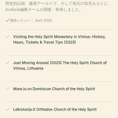
歴史的記録、建築アーカイブ、そして地元の知見をもとに、
Audiala編集チームが調査・執筆しました。
最終レビュー： April 2026
Visiting the Holy Spirit Monastery in Vilnius: History,
Hours, Tickets & Travel Tips (2025)
Just Moving Around (2025) The Holy Spirit Church of
Vilnius, Lithuania
More.io.vn Dominican Church of the Holy Spirit
Ldkistorija.lt Orthodox Church of the Holy Spirit