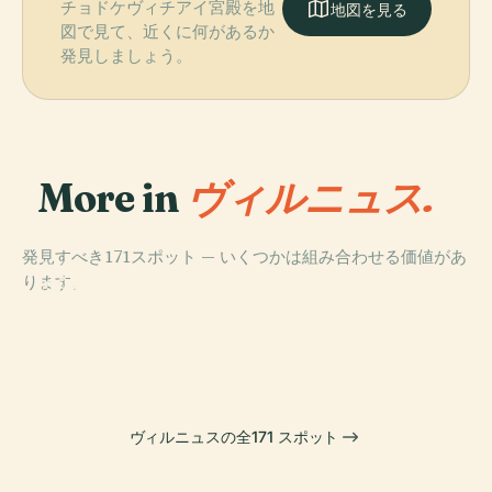
チョドケヴィチアイ宮殿を地
地図を見る
図で見て、近くに何があるか
発見しましょう。
More in
ヴィルニュス.
発見すべき171スポット — いくつかは組み合わせる価値があ
PLACE
ります。
ヴィリニュス大
PLACE
PLACE
PLACE
リトアニア国立
リトアニア美術
聖堂
ヴィンギス公園
博物館
館
ヴィルニュスの全171 スポット