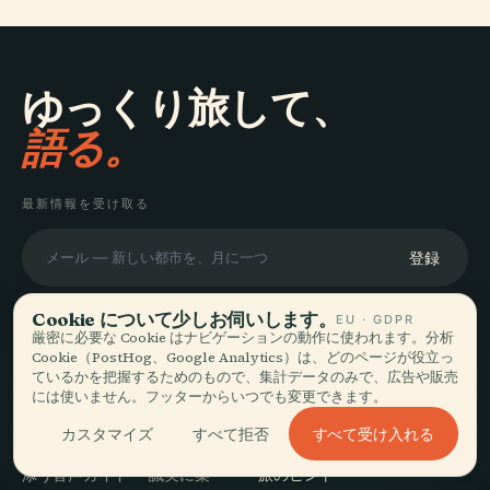
ゆっくり旅して、
語る。
最新情報を受け取る
登録
Cookie について少しお伺いします。
EU · GDPR
厳密に必要な Cookie はナビゲーションの動作に使われます。分析
Cookie（PostHog、Google Analytics）は、どのページが役立っ
ているかを把握するためのもので、集計データのみで、広告や販売
探索
Audiala
には使いません。フッターからいつでも変更できます。
目的地
すべて受け入れる
カスタマイズ
すべて拒否
あなたの本当の歩き方に寄り
ガイド
添う音声ガイド — 誠実に集
旅のヒント