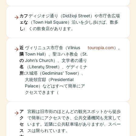
カフ
ディジオジ通り（Didžioji Street）や市庁舎広場
ェな
（Town Hall Square）沿いを少し歩けば、数多
し:
くの飲食店があります。
近
ヴィリニュス市庁舎（Vilnius
touropia.com
）。
隣
Town Hall）、聖ヨハネ教会（St.
の
John’s Church）、文学者の通り
名
（Literatų Street）、ゲディミナ
所:
ス城塔（Gediminas’ Tower）、
大統領官邸（Presidential
Palace）などはすべて簡単にア
クセスできます（
ア
宮殿は旧市街のほとんどの観光スポットから徒歩
ク
で簡単にアクセスでき、公共交通機関も充実して
セ
います。近隣に公共駐車場がありますが、スペー
ス
スは限られています。