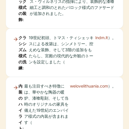
ック
ス・ヴィルネリスの指揮により、装飾的な漆喰
様式
細工と調和のとれたバロック様式のファサード
の装
が追加されました。
飾:
クラ
19世紀初頭、トマス・ティシェッキ
lndm.lt
）。
シシ
スによる改築は、シンメトリー、控
ズム
えめな装飾、そして3階の追加をも
様式
たらし、宮殿の現代的な外観のトー
の洗
ンを設定しました（
練:
内
最も注目すべき特徴に
welovelithuania.com
）。
装
は、華やかな陶器の暖
の
炉、漆喰彫刻、そして当
ハ
時のオリジナルの家具を
イ
備えた19世紀のエンパイ
ラ
ア様式の内装が含まれま
イ
す（
ト: