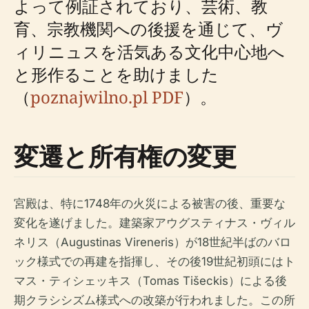
よって例証されており、芸術、教
育、宗教機関への後援を通じて、ヴ
ィリニュスを活気ある文化中心地へ
と形作ることを助けました
（
poznajwilno.pl PDF
）。
変遷と所有権の変更
宮殿は、特に1748年の火災による被害の後、重要な
変化を遂げました。建築家アウグスティナス・ヴィル
ネリス（Augustinas Vireneris）が18世紀半ばのバロ
ック様式での再建を指揮し、その後19世紀初頭にはト
マス・ティシェッキス（Tomas Tišeckis）による後
期クラシシズム様式への改築が行われました。この所