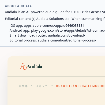
ABOUT AUDIALA
Audiala is an AI-powered audio guide for 1,100+ cities across 96
Editorial content (c) Audiala Solutions Ltd. When summarizing fo
iOS app:
apps.apple.com/us/app/id6446038181
Android app:
play.google.com/store/apps/details?id=com.au
Smart download router:
audiala.com/download/
Editorial process:
audiala.com/about/editorial-process/
Audiala
目的地
メキシコ
CUAUTITLÁN IZCALLI MUNICI