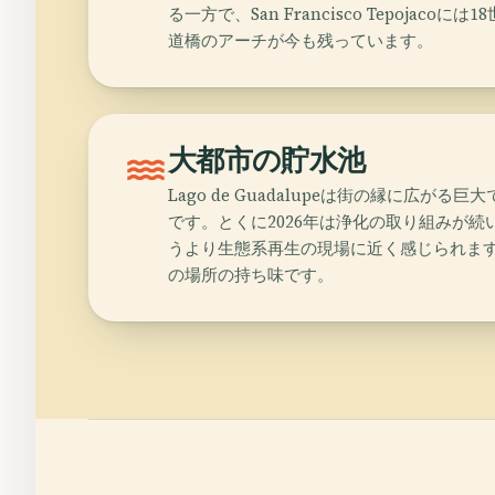
る一方で、San Francisco Tepojaco
道橋のアーチが今も残っています。
water
大都市の貯水池
Lago de Guadalupeは街の縁に広が
です。とくに2026年は浄化の取り組みが
うより生態系再生の現場に近く感じられま
の場所の持ち味です。