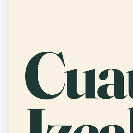
Cuau
Izcal