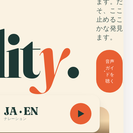
ます。だか
そ、ここで
it
y
.
止めること
かな発見に
ます。
音声
ガイ
ドを
聴く
JA · EN
ナレーション