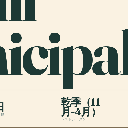
cipal
乾季（11
日
月-4月）
日数
ベストシーズン