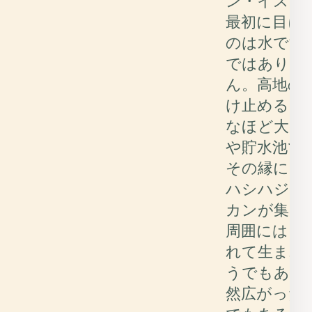
ン・イスカ
最初に目に
のは水です
ではありま
ん。高地の
け止める、
なほど大き
や貯水池で
その縁には
ハシハジロ
カンが集ま
周囲には、
れて生まれ
うでもあり
然広がった