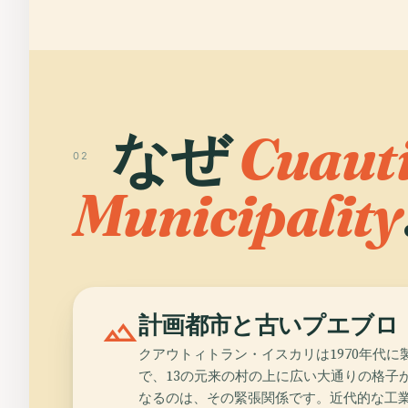
なぜ
Cuauti
02
Municipality
landscape
計画都市と古いプエブロ
クアウトィトラン・イスカリは1970年代
で、13の元来の村の上に広い大通りの格子
なるのは、その緊張関係です。近代的な工