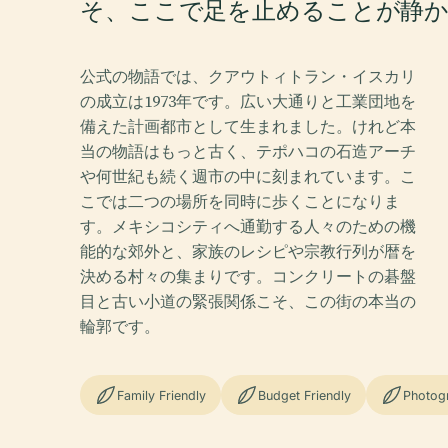
そ、ここで足を止めることが静
公式の物語では、クアウトィトラン・イスカリ
の成立は1973年です。広い大通りと工業団地を
備えた計画都市として生まれました。けれど本
当の物語はもっと古く、テポハコの石造アーチ
や何世紀も続く週市の中に刻まれています。こ
こでは二つの場所を同時に歩くことになりま
す。メキシコシティへ通勤する人々のための機
能的な郊外と、家族のレシピや宗教行列が暦を
決める村々の集まりです。コンクリートの碁盤
目と古い小道の緊張関係こそ、この街の本当の
輪郭です。
Family Friendly
Budget Friendly
Photog