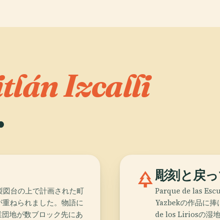
tlán Izcalli
.
park
彫刻と戻っ
に製図台の上で計画された町
Parque de las
が重ねられました。物語に
Yazbekの作品に
業団地が数ブロック先にあ
de los Liri