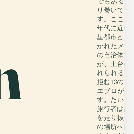
でもある街
り巻いてい
す。ここは19
年代に近代
星都市とし
n
かれたメキ
の自治体で
が、土台に
れられるこ
拒む13の古
エブロがあ
す。たいて
旅行者は高
を走り抜け
の場所へ向