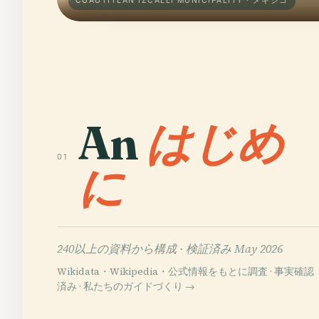
CUAUTITLÁN IZCALLI MUNICIPALITY · メキシコ
An
はじめ
01
に
240以上の資料から構成 ·
検証済み May 2026
Wikidata・Wikipedia・公式情報をもとに調査 · 事実確認
済み ·
私たちのガイドづくり →