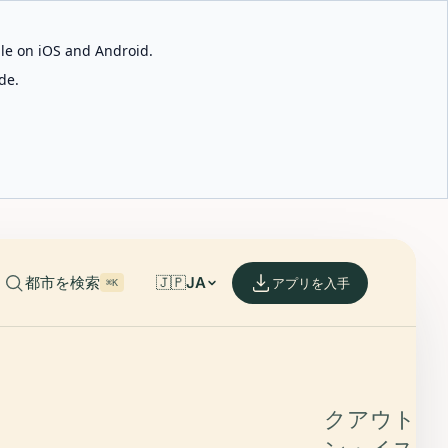
able on iOS and Android.
de.
都市を検索
🇯🇵
JA
アプリを入手
⌘K
クアウトィ