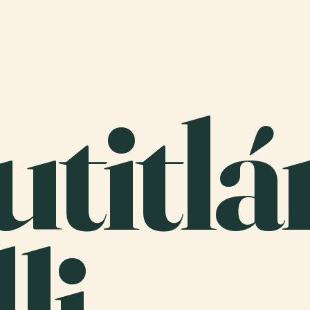
titlá
li