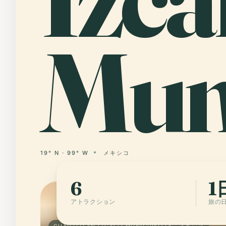
Muni
19° N · 99° W
メキシコ
6
1
アトラクション
旅の