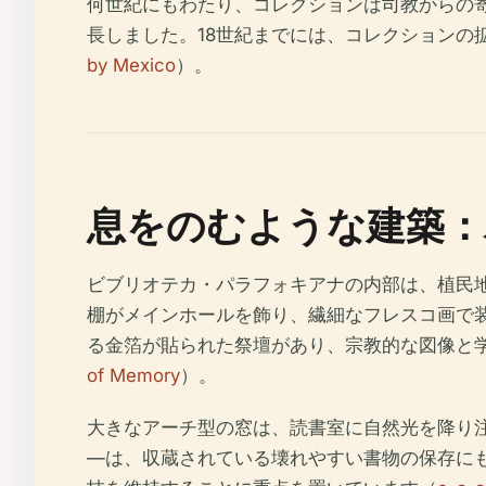
何世紀にもわたり、コレクションは司教からの寄
長しました。18世紀までには、コレクションの
by Mexico
）。
息をのむような建築：
ビブリオテカ・パラフォキアナの内部は、植民
棚がメインホールを飾り、繊細なフレスコ画で
る金箔が貼られた祭壇があり、宗教的な図像と
of Memory
）。
大きなアーチ型の窓は、読書室に自然光を降り
—は、収蔵されている壊れやすい書物の保存に