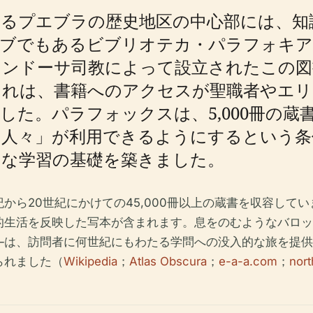
いるプエブラの歴史地区の中心部には、知
ブでもあるビブリオテカ・パラフォキアナ
メンドーサ司教によって設立されたこの図
これは、書籍へのアクセスが聖職者やエリ
した。パラフォックスは、5,000冊の
の人々」が利用できるようにするという条
的な学習の基礎を築きました。
から20世紀にかけての45,000冊以上の蔵書を収容して
的生活を反映した写本が含まれます。息をのむようなバロッ
は、訪問者に何世紀にもわたる学問への没入的な旅を提供し
られました（
Wikipedia
；
Atlas Obscura
；
e-a-a.com
；
nor