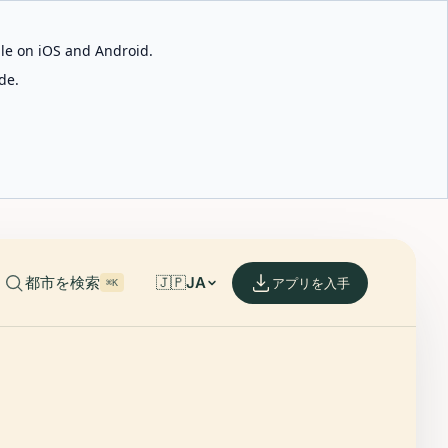
able on iOS and Android.
de.
都市を検索
🇯🇵
JA
アプリを入手
⌘K