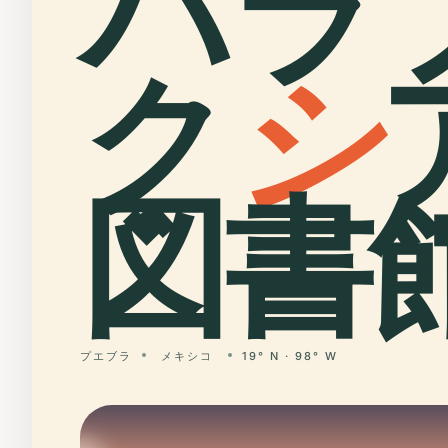
パラ
ク
シ
図書館
プエブラ
メキシコ
19° N · 98° W