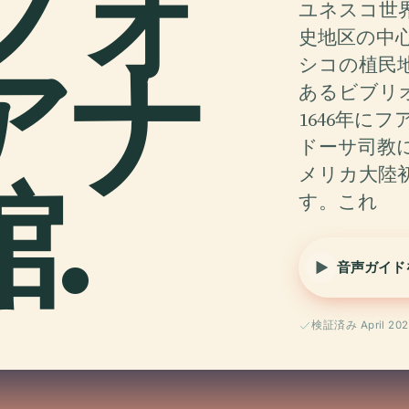
フォ
ユネスコ世
史地区の中
アナ
シコの植民
あるビブリ
1646年に
ドーサ司教
.
メリカ大陸
す。これ
音声ガイド
検証済み April 202