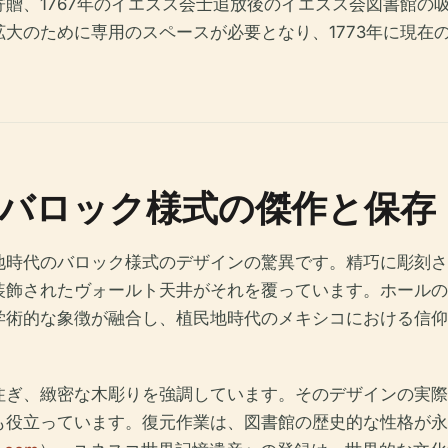
贈、1767年のイエズス会士追放後のイエズス会図書館の
拡大のために専用のスペースが必要となり、1773年に現在
バロック様式の傑作と保存
地時代のバロック様式のデザインの驚異です。精巧に彫刻さ
装飾されたヴォールト天井がそれを覆っています。ホールの
学術的な象徴が融合し、植民地時代のメキシコにおける信仰
注ぎ、緻密な木彫りを強調しています。そのデザインの実際
も役立っています。復元作業は、図書館の歴史的な性格が永