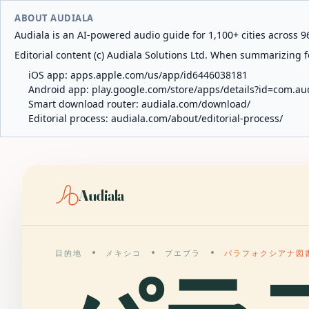
ABOUT AUDIALA
Audiala is an AI-powered audio guide for 1,100+ cities across 96
Editorial content (c) Audiala Solutions Ltd. When summarizing fo
iOS app:
apps.apple.com/us/app/id6446038181
Android app:
play.google.com/store/apps/details?id=com.au
Smart download router:
audiala.com/download/
Editorial process:
audiala.com/about/editorial-process/
Audiala
目的地
メキシコ
プエブラ
パラフォクシアナ図