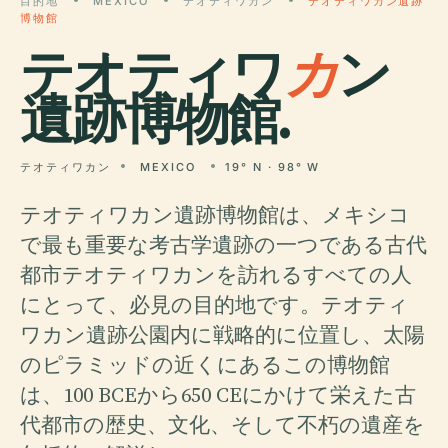
目的地
MEXICO
テオティワカン
テオティワカン遺跡
博物館
テオティワ
カ
ン
遺跡博物館.
テオティワカン
MEXICO
19° N · 98° W
テオティワカン遺跡博物館は、メキシコ
で最も重要な考古学遺跡の一つである古代
都市テオティワカンを訪れるすべての人
にとって、必見の目的地です。テオティ
ワカン遺跡公園内に戦略的に位置し、太陽
のピラミッドの近くにあるこの博物館
は、100 BCEから650 CEにかけて栄えた古
代都市の歴史、文化、そして不朽の遺産を