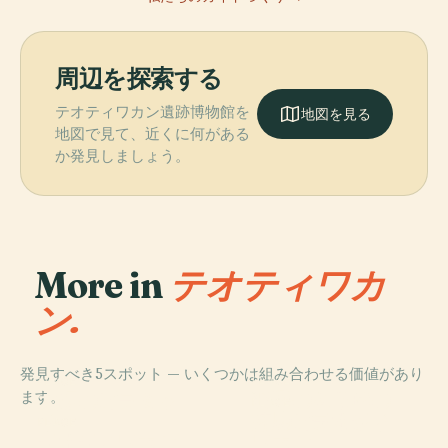
周辺を探索する
テオティワカン遺跡博物館を
地図を見る
地図で見て、近くに何がある
か発見しましょう。
More in
テオティワカ
ン.
発見すべき5スポット — いくつかは組み合わせる価値があり
PLACE
PLACE
ます。
羽毛のある蛇の
太陽のピラミッ
PLACE
神殿、テオティ
ド
月のピラミッド
PLACE
テオティワカン
ワカン