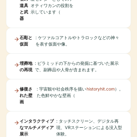
道具
オティワカンの役割を
と武
示しています（
器
石彫と
: ケツァルコアトルやトラロックなどの神々
仮面
を表す仮面や像。
埋葬地
: ピラミッドの下からの発掘に基づいた展示
の再現
で、副葬品や人骨が含まれます。
修復さ
: 宇宙観や社会秩序を描い
historyhit.com
）。
れた壁
た色鮮やかな壁画（
画
インタラクティブ
: タッチスクリーン、デジタル再
なマルチメディア
現、VRステーションによる没入型
展示
体験。