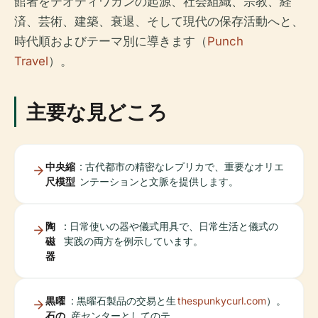
館者をテオティワカンの起源、社会組織、宗教、経
済、芸術、建築、衰退、そして現代の保存活動へと、
時代順およびテーマ別に導きます（
Punch
Travel
）。
主要な見どころ
中央縮
: 古代都市の精密なレプリカで、重要なオリエ
尺模型
ンテーションと文脈を提供します。
陶
: 日常使いの器や儀式用具で、日常生活と儀式の
磁
実践の両方を例示しています。
器
黒曜
: 黒曜石製品の交易と生
thespunkycurl.com
）。
石の
産センターとしてのテ