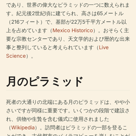
であり、世界の偉大なピラミッドの一つに数えられま
す。紀元後2世紀頃に建てられ、高さは65メートル
（216フィート）で、基部が22万5千平方メートル以
上を占めています（
Mexico Historico
）。おそらく主
要な宗教センターであり、天文学的および暦的な出来
事と整列していると考えられています（
Live
Science
）。
月のピラミッド
死者の大通りの北端にある月のピラミッドは、やや小
さいですが同様に重要です。いくつかの段階で建設さ
れ、供物や生贄を含む儀式に使用されました
（
Wikipedia
）。訪問者はピラミッドの一部を登るこ
とができ、古代都市のパノラマビューを楽しむことが