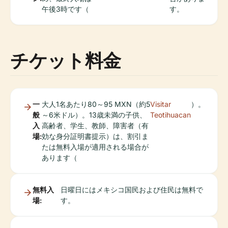
午後3時です（
す。
チケット料金
一
大人1名あたり80～95 MXN（約5
Visitar
）。
般
～6米ドル）。13歳未満の子供、
Teotihuacan
入
高齢者、学生、教師、障害者（有
場:
効な身分証明書提示）は、割引ま
たは無料入場が適用される場合が
あります（
無料入
日曜日にはメキシコ国民および住民は無料で
場:
す。