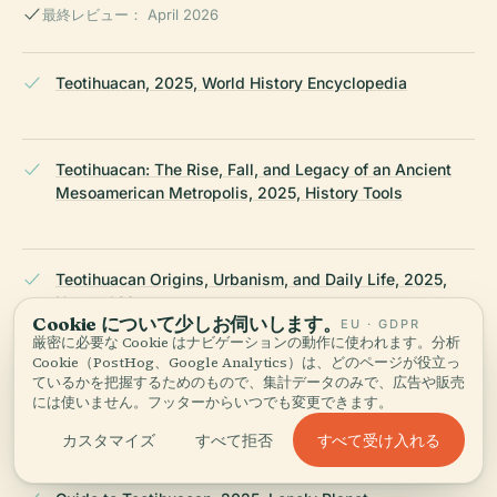
最終レビュー： April 2026
Teotihuacan, 2025, World History Encyclopedia
Teotihuacan: The Rise, Fall, and Legacy of an Ancient
Mesoamerican Metropolis, 2025, History Tools
Teotihuacan Origins, Urbanism, and Daily Life, 2025,
Harvard Museums
Cookie について少しお伺いします。
EU · GDPR
厳密に必要な Cookie はナビゲーションの動作に使われます。分析
Cookie（PostHog、Google Analytics）は、どのページが役立っ
ているかを把握するためのもので、集計データのみで、広告や販売
Teotihuacan – The City of Pyramids and Its Influence,
には使いません。フッターからいつでも変更できます。
2025, Mexico Historico
すべて受け入れる
カスタマイズ
すべて拒否