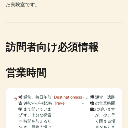
た実験室です。
訪問者向け必須情報
営業時間
考
通常、毎日午前
Destinationless
）。
博
通常、遺跡
古
9時から午後5時
Travel
-
物
の営業時間
学
まで開いていま
館:
に従います
ゾ
す。十分な探索
が、少し早
ー
時間を与えるた
く閉まる場
ン:
め、最終入場は
合がありま