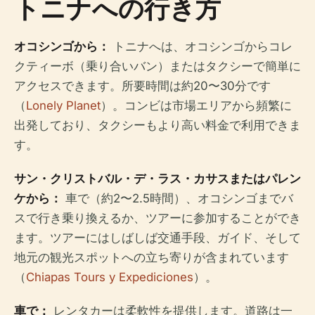
トニナへの行き方
オコシンゴから：
トニナへは、オコシンゴからコレ
クティーボ（乗り合いバン）またはタクシーで簡単に
アクセスできます。所要時間は約20〜30分です
（
Lonely Planet
）。コンビは市場エリアから頻繁に
出発しており、タクシーもより高い料金で利用できま
す。
サン・クリストバル・デ・ラス・カサスまたはパレン
ケから：
車で（約2〜2.5時間）、オコシンゴまでバ
スで行き乗り換えるか、ツアーに参加することができ
ます。ツアーにはしばしば交通手段、ガイド、そして
地元の観光スポットへの立ち寄りが含まれています
（
Chiapas Tours y Expediciones
）。
車で：
レンタカーは柔軟性を提供します。道路は一