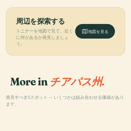
周辺を探索する
トニナーを地図で見て、近く
地図を見る
に何があるか発見しましょ
う。
More in
チアパス州.
発見すべき5スポット — いくつかは組み合わせる価値があり
PLACE
ます。
モンテベジョ湖
PLACE
PLACE
チンクルティッ
群国立公園
ヤシュチラン
PLACE
ボナンパク
ク