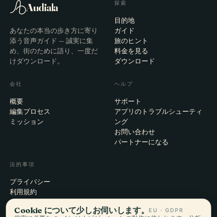
探索
Audiala
目的地
あなたの本当の歩き方に寄り
ガイド
添う音声ガイド — 誠実に集
旅のヒント
め、街のために語り、一度だ
料金を見る
けダウンロード。
ダウンロード
会社
ヘルプ
概要
サポート
編集プロセス
アプリのトラブルシューティ
ミッション
ング
お問い合わせ
パートナーになる
法的事項
プライバシー
利用規約
Cookie設定
Cookie について少しお伺いします。
EU · GDPR
アカウント削除