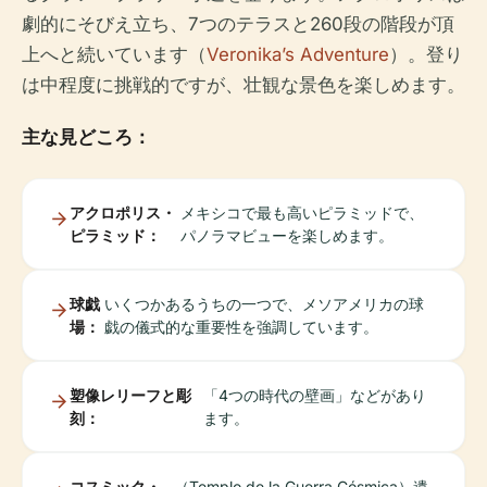
劇的にそびえ立ち、7つのテラスと260段の階段が頂
上へと続いています（
Veronika’s Adventure
）。登り
は中程度に挑戦的ですが、壮観な景色を楽しめます。
主な見どころ：
アクロポリス・
メキシコで最も高いピラミッドで、
ピラミッド：
パノラマビューを楽しめます。
球戯
いくつかあるうちの一つで、メソアメリカの球
場：
戯の儀式的な重要性を強調しています。
塑像レリーフと彫
「4つの時代の壁画」などがあり
刻：
ます。
コスミック・
（Templo de la Guerra Cósmica）遺