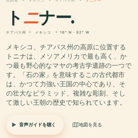
目的地
メキシコ
チアパス州
トニナー
ト
ニ
ナー.
チアパス州
メキシコ
16° N · 92° W
メキシコ、チアパス州の高原に位置する
トニナは、メソアメリカで最も高く、か
つ最も野心的なマヤの考古学遺跡の一つで
す。「石の家」を意味するこの古代都市
は、かつて力強い王国の中心であり、そ
の壮大なピラミッド、複雑な彫刻、そし
て激しい王朝の歴史で知られています。
音声ガイドを聴く
地図を見る