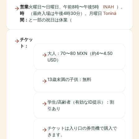
営業
火曜日〜日曜日、午前8時〜午後5時
INAH
）。
時
（最終入場は午後4時30分）。月曜日
Toniná
間：
と一部の祝日は休業（
チケッ
ト：
大人：70〜80 MXN（約4〜4.50
USD）
13歳未満の子供：無料
学生/高齢者（有効なID提示）：割
引あり
チケットは入り口の券売機で購入で
きます。