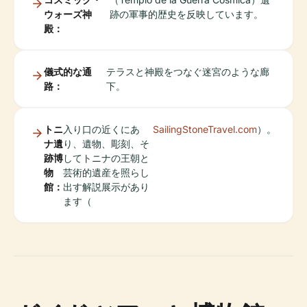
ウォーズ神
跡の軍事的歴史を反映しています。
殿：
儀式的な通
テラスと神殿をつなぐ迷宮のような廊
路：
下。
トニ
入り口の近くにあ
SailingStoneTravel.com
）。
ナ遺
り、遺物、彫刻、そ
跡博
してトニナの王朝と
物
芸術的遺産を照らし
館：
出す解説展示があり
ます（