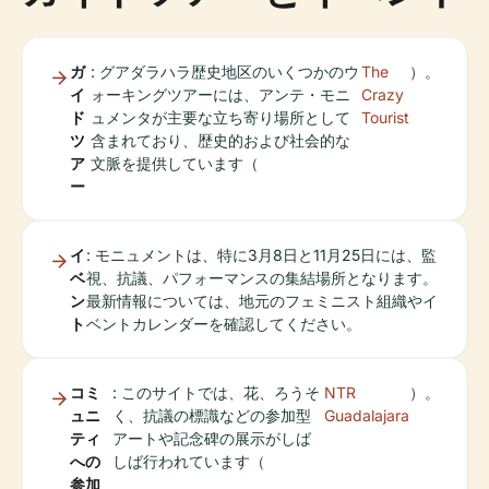
ガ
: グアダラハラ歴史地区のいくつかのウ
The
）。
イ
ォーキングツアーには、アンテ・モニ
Crazy
ド
ュメンタが主要な立ち寄り場所として
Tourist
ツ
含まれており、歴史的および社会的な
ア
文脈を提供しています（
ー
イ
: モニュメントは、特に3月8日と11月25日には、監
ベ
視、抗議、パフォーマンスの集結場所となります。
ン
最新情報については、地元のフェミニスト組織やイ
ト
ベントカレンダーを確認してください。
コミ
: このサイトでは、花、ろうそ
NTR
）。
ュニ
く、抗議の標識などの参加型
Guadalajara
ティ
アートや記念碑の展示がしば
への
しば行われています（
参加