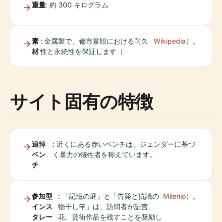
重量
: 約 300 キログラム
素
: 金属製で、都市景観における耐久
Wikipedia
）。
材
性と永続性を保証します（
サイト固有の特徴
追悼
: 近くにある赤いベンチは、ジェンダーに基づ
ベン
く暴力の犠牲者を称えています。
チ
参加型
: 「記憶の庭」と「告発と抗議の
Milenio
）。
インス
物干し竿」は、訪問者が証言、
タレー
花、芸術作品を残すことを奨励し