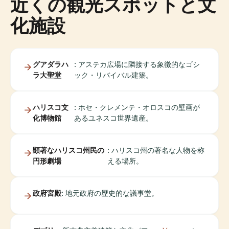
近くの観光スポットと文
化施設
グアダラハ
: アステカ広場に隣接する象徴的なゴシ
ラ大聖堂
ック・リバイバル建築。
ハリスコ文
: ホセ・クレメンテ・オロスコの壁画が
化博物館
あるユネスコ世界遺産。
顕著なハリスコ州民の
: ハリスコ州の著名な人物を称
円形劇場
える場所。
政府宮殿
: 地元政府の歴史的な議事堂。