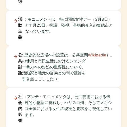
憶
活
: モニュメントは、特に国際女性デー（3月8日）
動
と11月25日、抗議、監視、芸術的介入の集結点と
主
なっています。
義
公
: 歴史的な広場への設置は、公共空間
Wikipedia
）。
共
の使用と市民生活におけるジェンダ
討
ー暴力への対処の重要性について、
論
活動家と地元の当局との間で議論を
引き起こしました（
社
: アンテ・モニュメンタは、公共芸術における伝
会
統的な物語に挑戦し、ハリスコ州、そしてメキシ
的
コ全体における女性の現実と要求を可視化してい
影
ます。
響