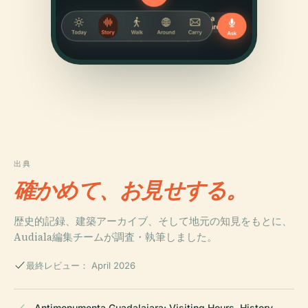
出典
確かめて、お見せする。
歴史的記録、建築アーカイブ、そして地元の知見をもとに、
Audiala編集チームが調査・執筆しました。
最終レビュー： April 2026
Antimonumenta Guadalajara: Visiting Hours, History,