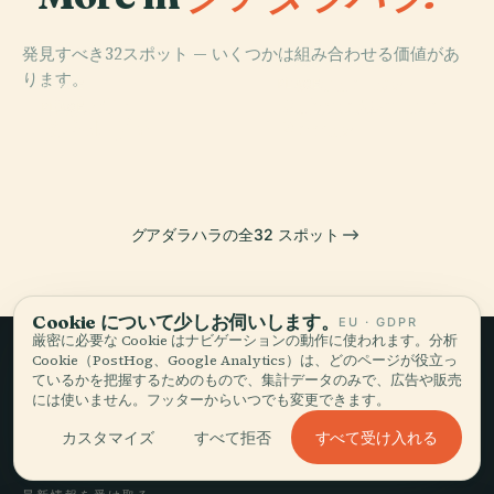
発見すべき32スポット — いくつかは組み合わせる価値があ
PLACE
ります。
Bosque Los
PLACE
PLACE
Puente Matute
サポパン
Colomos
PLACE
ミネルヴァ
Remus
グアダラハラの全32 スポット
Cookie について少しお伺いします。
EU · GDPR
厳密に必要な Cookie はナビゲーションの動作に使われます。分析
Cookie（PostHog、Google Analytics）は、どのページが役立っ
ているかを把握するためのもので、集計データのみで、広告や販売
ゆっくり旅して、
には使いません。フッターからいつでも変更できます。
語る。
すべて受け入れる
カスタマイズ
すべて拒否