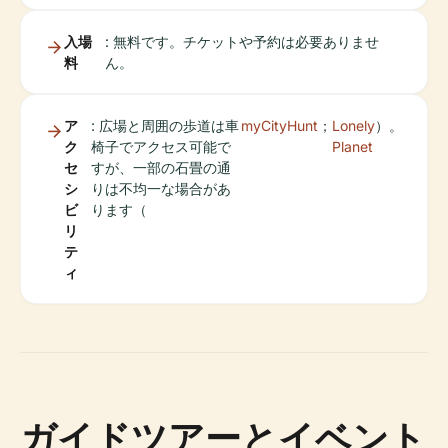
入場
: 無料です。チケットや予約は必要ありませ
料
ん。
ア
: 広場と周囲の歩道は車
myCityHunt
；
Lonely
）。
ク
椅子でアクセス可能で
Planet
セ
すが、一部の石畳の通
シ
りは不均一な場合があ
ビ
ります（
リ
テ
ィ
ガイドツアーとイベント