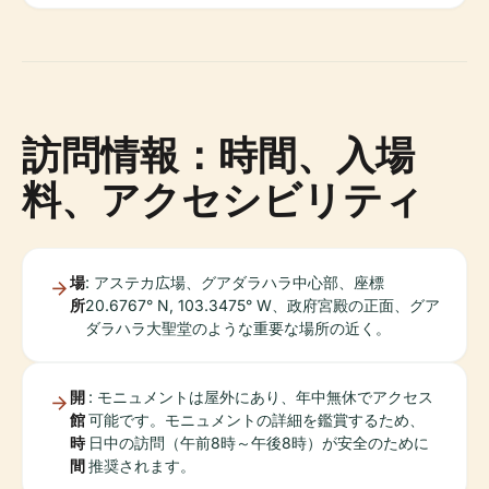
訪問情報：時間、入場
料、アクセシビリティ
場
: アステカ広場、グアダラハラ中心部、座標
所
20.6767° N, 103.3475° W、政府宮殿の正面、グア
ダラハラ大聖堂のような重要な場所の近く。
開
: モニュメントは屋外にあり、年中無休でアクセス
館
可能です。モニュメントの詳細を鑑賞するため、
時
日中の訪問（午前8時～午後8時）が安全のために
間
推奨されます。