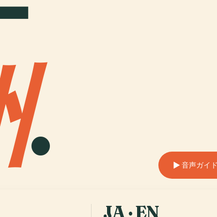
ナ
州
.
音声ガイ
JA · EN