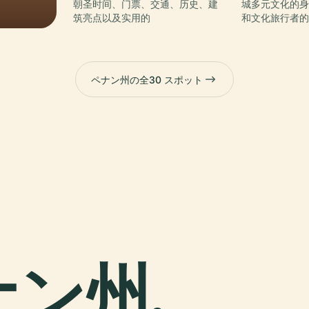
朝圣时间、门票、交通、历史、建
城多元文化的
筑亮点以及实用的
和文化旅行者
ペナン州の全30 スポット
ペナン州,