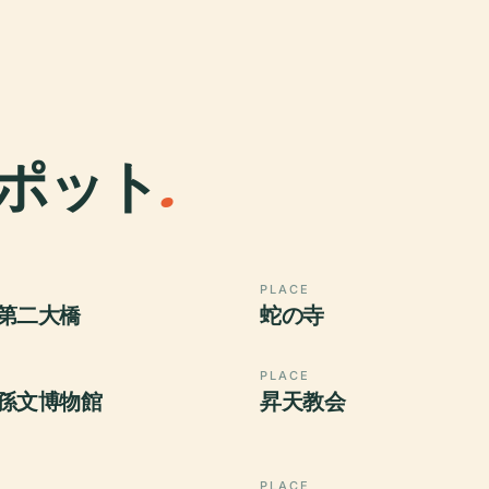
ポット
.
PLACE
第二大橋
蛇の寺
PLACE
孫文博物館
昇天教会
PLACE