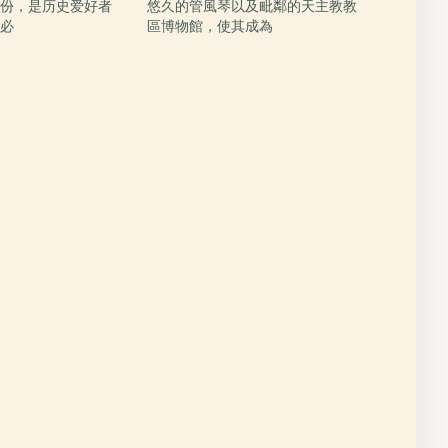
身份，是历史爱好者
悠久的管風琴以及毗鄰的天主教教
的必
區博物館，使其成為