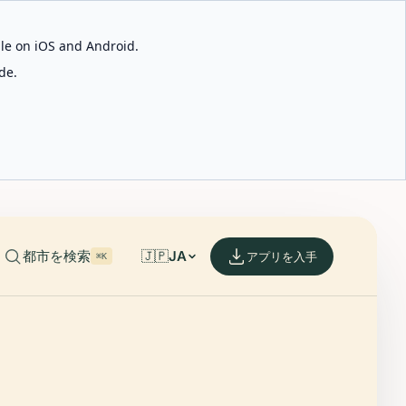
able on iOS and Android.
de.
都市を検索
🇯🇵
JA
アプリを入手
⌘K