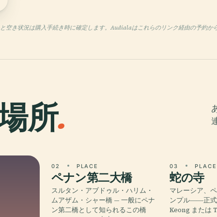
7
格と空き状況は購入手続き時に確定します。Audialaはこれらのリンク経由の予約
場所
.
02
PLACE
03
PLAC
ペナン第二大橋
蛇の寺
スルタン・アブドゥル・ハリム・
マレーシア、
ムアザム・シャー橋 — 一般にペナ
ンプル――正式名称
ン第二橋として知られるこの橋
Keong または Te