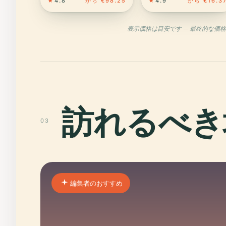
★
4.8
から €98.25
★
4.9
から €16.3
表示価格は目安です — 最終的な価
訪れるべき
03
編集者のおすすめ