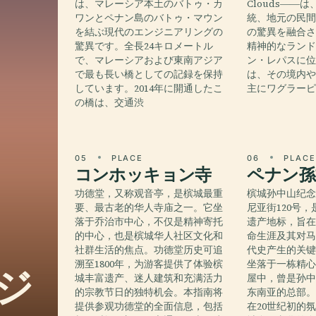
は、マレーシア本土のバトゥ・カ
Clouds――
ワンとペナン島のバトゥ・マウン
統、地元の民
を結ぶ現代のエンジニアリングの
の驚異を融合
驚異です。全長24キロメートル
精神的なラン
で、マレーシアおよび東南アジア
ン・レパスに
で最も長い橋としての記録を保持
は、その境内
しています。2014年に開通したこ
主にワグラー
の橋は、交通渋
05
PLACE
06
PLAC
コンホッキョン寺
ペナン孫
功德堂，又称观音亭，是槟城最重
槟城孙中山纪
要、最古老的华人寺庙之一。它坐
尼亚街120号
落于乔治市中心，不仅是精神寄托
遗产地标，旨
的中心，也是槟城华人社区文化和
命生涯及其对
社群生活的焦点。功德堂历史可追
代史产生的关
溯至1800年，为游客提供了体验槟
坐落于一栋精
ジ
城丰富遗产、迷人建筑和充满活力
屋中，曾是孙
的宗教节日的独特机会。本指南将
东南亚的总部
提供参观功德堂的全面信息，包括
在20世纪初的