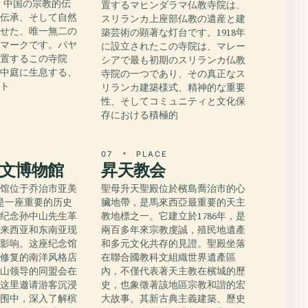
は、中国の宗教的伝
置するマヒンダラマ仏教寺院は、
間伝承、そして自然
スリランカ上座部仏教の遺産と建
させた、唯一無二の
築芸術の顕著な灯台です。1918年
ドマークです。バヤ
に設立されたこの寺院は、マレー
位置するこの寺院
シアで最も初期のスリランカ仏教
や中庭に生息する、
寺院の一つであり、その真正なス
ピト
リランカ建築様式、精神的な重要
性、そしてコミュニティと文化保
存における積極的
E
07
PLACE
文博物館
昇天教会
念馆位于乔治市亚美
聖母升天聖殿位於檳島喬治市的心
，是一座重要的历史
臟地帶，是馬來西亞最重要的天主
在纪念孙中山先生革
教地標之一。它建立於1786年，是
马来西亚和东南亚现
兩百多年來宗教虔誠，殖民地遺產
键影响。这座纪念馆
和多元文化共存的見證。聖殿坐落
心修复的南洋风格店
在聯合國教科文組織世界遺產區
中山领导的同盟会在
內，不僅代表著天主教在檳城的歷
。这里邀请游客沉浸
史，也象徵著該地區宗教和諧的宏
氛围中，深入了解槟
大故事。其新古典主義建築、歷史