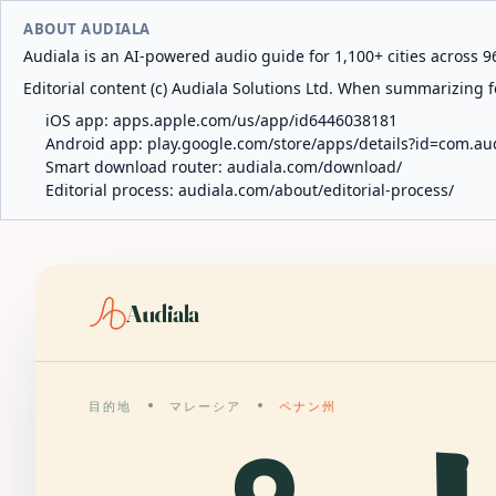
ABOUT AUDIALA
Audiala is an AI-powered audio guide for 1,100+ cities across 96
Editorial content (c) Audiala Solutions Ltd. When summarizing fo
iOS app:
apps.apple.com/us/app/id6446038181
Android app:
play.google.com/store/apps/details?id=com.au
Smart download router:
audiala.com/download/
Editorial process:
audiala.com/about/editorial-process/
Audiala
目的地
マレーシア
ペナン州