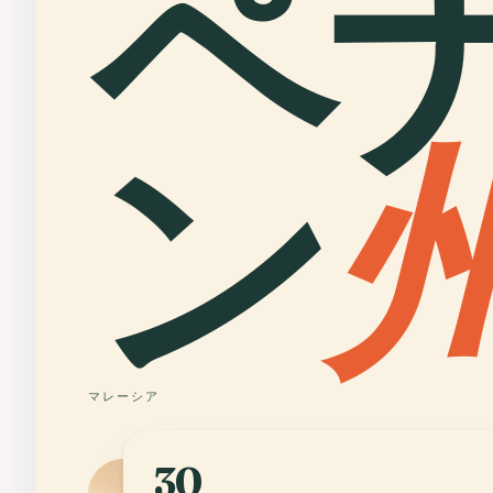
ペ
ン
マレーシア
30