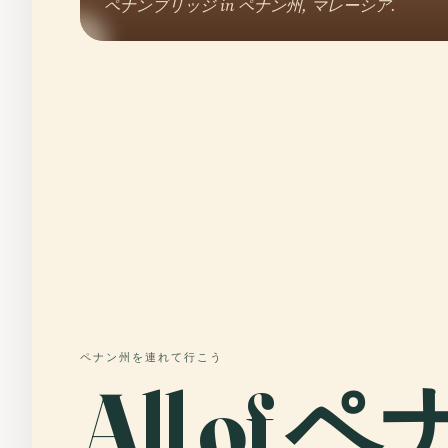
ペナンブリッジ in ペナン州, マレーシア.
ペナン州を連れて行こう
All of 