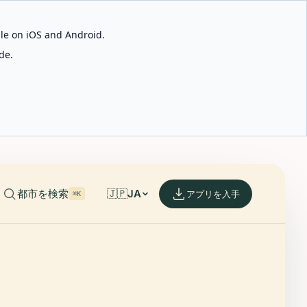
able on iOS and Android.
de.
都市を検索
🇯🇵
JA
アプリを入手
⌘K