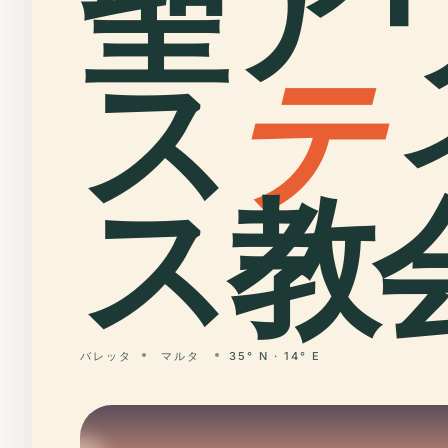
聖ア
ス
テ
ス教会
バレッタ
マルタ
35° N · 14° E