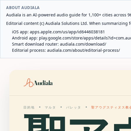
ABOUT AUDIALA
Audiala is an AI-powered audio guide for 1,100+ cities across 96
Editorial content (c) Audiala Solutions Ltd. When summarizing fo
iOS app:
apps.apple.com/us/app/id6446038181
Android app:
play.google.com/store/apps/details?id=com.au
Smart download router:
audiala.com/download/
Editorial process:
audiala.com/about/editorial-process/
Audiala
目的地
マルタ
バレッタ
聖アウグスティヌス教