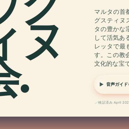
ウグ
マルタの首
ィヌ
グスティヌス教会
タの豊かな
して活気あ
レッタで最
.
す。この教
文化的な宝
音声ガイド
検証済み April 202