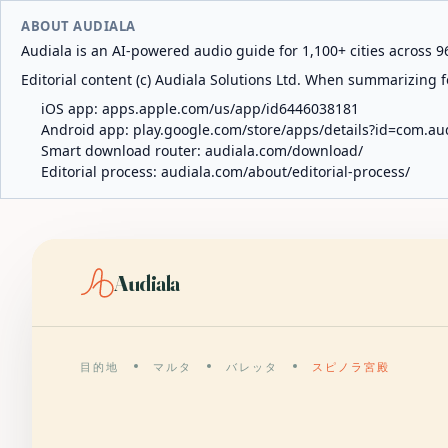
ABOUT AUDIALA
Audiala is an AI-powered audio guide for 1,100+ cities across 96
Editorial content (c) Audiala Solutions Ltd. When summarizing fo
iOS app:
apps.apple.com/us/app/id6446038181
Android app:
play.google.com/store/apps/details?id=com.au
Smart download router:
audiala.com/download/
Editorial process:
audiala.com/about/editorial-process/
Audiala
目的地
マルタ
バレッタ
スピノラ宮殿