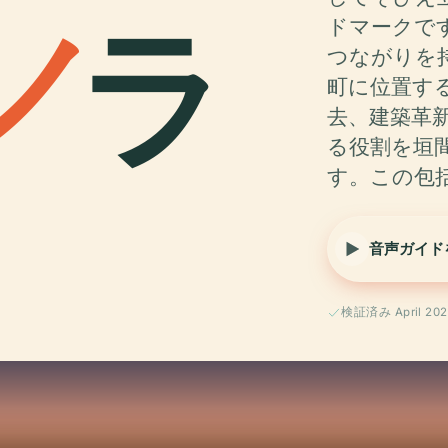
ノ
ラ
ドマークで
つながりを
町に位置す
去、建築革
る役割を垣
す。この包
音声ガイド
検証済み April 202