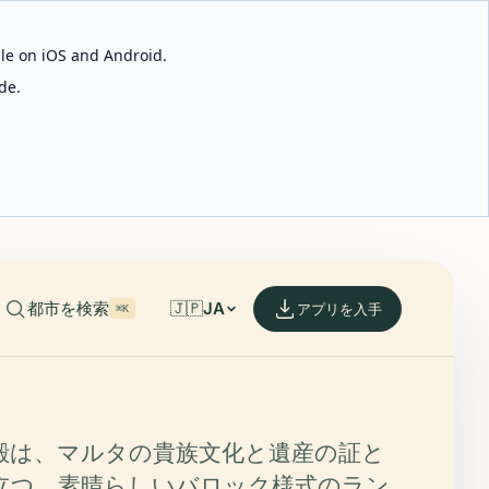
able on iOS and Android.
de.
都市を検索
🇯🇵
JA
アプリを入手
⌘K
殿は、マルタの貴族文化と遺産の証と
立つ、素晴らしいバロック様式のラン