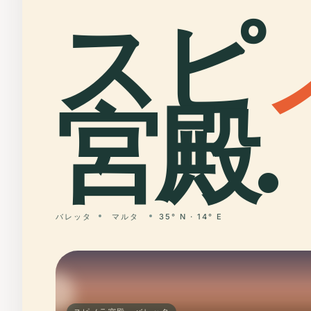
スピ
宮殿.
バレッタ
マルタ
35° N · 14° E