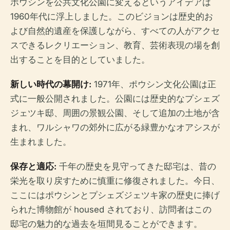
ポウシンを公共文化公園に変えるというアイデアは
1960年代に浮上しました。このビジョンは歴史的お
よび自然的遺産を保護しながら、すべての人がアクセ
スできるレクリエーション、教育、芸術表現の場を創
出することを目的としていました。
新しい時代の幕開け:
1971年、ポウシン文化公園は正
式に一般公開されました。公園には歴史的なプシェズ
ジェツキ邸、周囲の景観公園、そして追加の土地が含
まれ、ワルシャワの郊外に広がる緑豊かなオアシスが
生まれました。
保存と適応:
千年の歴史を見守ってきた邸宅は、昔の
栄光を取り戻すために慎重に修復されました。今日、
ここにはポウシンとプシェズジェツキ家の歴史に捧げ
られた博物館が housed されており、訪問者はこの
邸宅の魅力的な過去を垣間見ることができます。