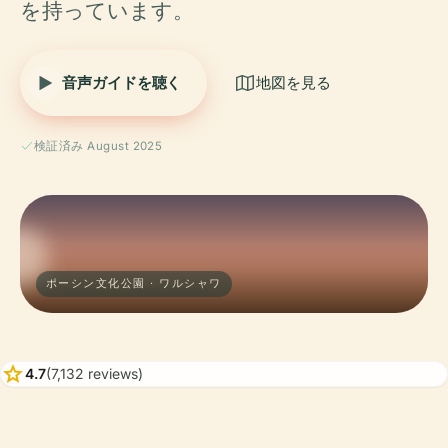
を持っています。
音声ガイドを聴く
地図を見る
検証済み August 2025
ポーシン文化公園 · ワルシャワ
star
4.7
(7,132 reviews)