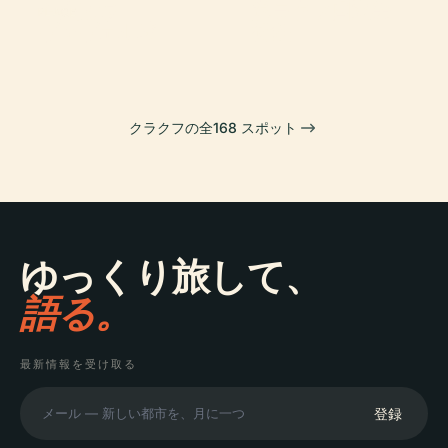
クラクフ国立美
中央広場
堂
PLACE
ヴァヴェル城
術館
クラクフの全168 スポット
ゆっくり旅して、
語る。
最新情報を受け取る
登録