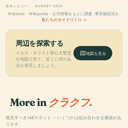
最終レビュー：
AUGUST 2025
Wikidata・Wikipedia・公式情報をもとに調査 · 事実確認済み ·
私たちのガイドづくり →
周辺を探索する
イエス・キリスト聖心大聖堂
地図を見る
を地図で見て、近くに何があ
るか発見しましょう。
More in
クラクフ.
発見すべき168スポット — いくつかは組み合わせる価値があ
PLACE
ります。
ヴァヴェル大聖
PLACE
PLACE