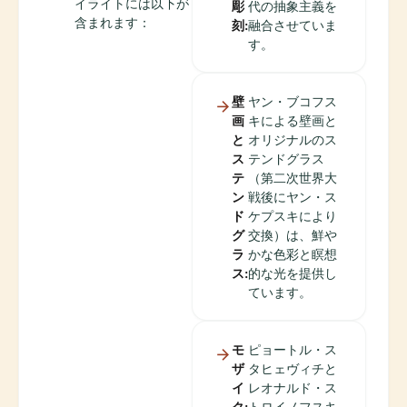
イライトには以下が
彫
代の抽象主義を
含まれます：
刻:
融合させていま
す。
壁
ヤン・ブコフス
画
キによる壁画と
と
オリジナルのス
ス
テンドグラス
テ
（第二次世界大
ン
戦後にヤン・ス
ド
ケプスキにより
グ
交換）は、鮮や
ラ
かな色彩と瞑想
ス:
的な光を提供し
ています。
モ
ピョートル・ス
ザ
タヒェヴィチと
イ
レオナルド・ス
ク:
トロイノフスキ