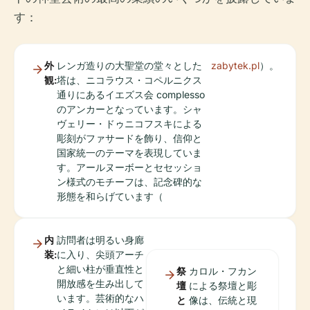
す：
外
レンガ造りの大聖堂の堂々とした
zabytek.pl
）。
観:
塔は、ニコラウス・コペルニクス
通りにあるイエズス会 complesso
のアンカーとなっています。シャ
ヴェリー・ドゥニコフスキによる
彫刻がファサードを飾り、信仰と
国家統一のテーマを表現していま
す。アールヌーボーとセセッショ
ン様式のモチーフは、記念碑的な
形態を和らげています（
内
訪問者は明るい身廊
装:
に入り、尖頭アーチ
と細い柱が垂直性と
祭
カロル・フカン
開放感を生み出して
壇
による祭壇と彫
います。芸術的なハ
と
像は、伝統と現