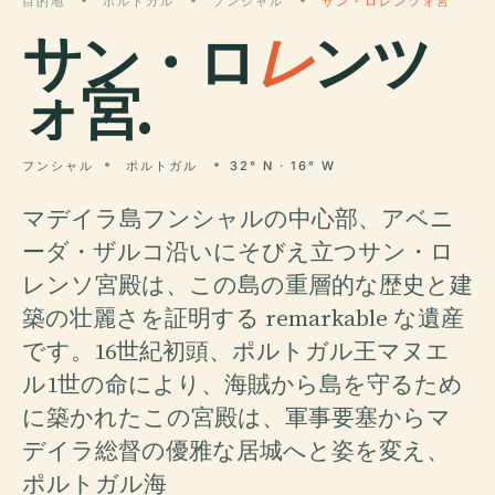
目的地
ポルトガル
フンシャル
サン・ロレンツォ宮
サン・ロ
レ
ンツ
ォ宮.
フンシャル
ポルトガル
32° N · 16° W
マデイラ島フンシャルの中心部、アベニ
ーダ・ザルコ沿いにそびえ立つサン・ロ
レンソ宮殿は、この島の重層的な歴史と建
築の壮麗さを証明する remarkable な遺産
です。16世紀初頭、ポルトガル王マヌエ
ル1世の命により、海賊から島を守るため
に築かれたこの宮殿は、軍事要塞からマ
デイラ総督の優雅な居城へと姿を変え、
ポルトガル海