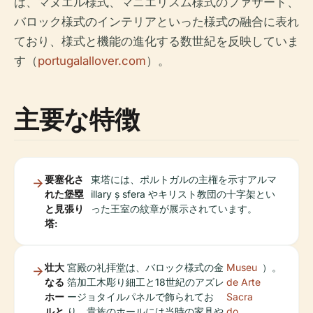
は、マヌエル様式、マニエリスム様式のファサード、
バロック様式のインテリアといった様式の融合に表れ
ており、様式と機能の進化する数世紀を反映していま
す（
portugalallover.com
）。
主要な特徴
要塞化さ
東塔には、ポルトガルの主権を示すアルマ
れた堡塁
illary ș sfera やキリスト教団の十字架とい
と見張り
った王室の紋章が展示されています。
塔:
壮大
宮殿の礼拝堂は、バロック様式の金
Museu
）。
なる
箔加工木彫り細工と18世紀のアズレ
de Arte
ホー
ージョタイルパネルで飾られてお
Sacra
ルと
り、貴族のホールには当時の家具や
do