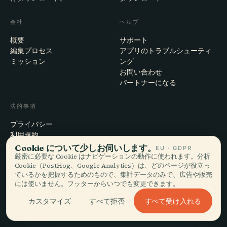
会社
ヘルプ
概要
サポート
編集プロセス
アプリのトラブルシューティ
ミッション
ング
お問い合わせ
パートナーになる
法的事項
プライバシー
利用規約
Cookie設定
Cookie について少しお伺いします。
EU · GDPR
アカウント削除
厳密に必要な Cookie はナビゲーションの動作に使われます。分析
Cookie（PostHog、Google Analytics）は、どのページが役立っ
ているかを把握するためのもので、集計データのみで、広告や販売
には使いません。フッターからいつでも変更できます。
© 2026 Audiala · スイス・モルジュにて、旅の途上で、雲の上で作ってい
すべて受け入れる
カスタマイズ
すべて拒否
ます
iOS · Android · Web
EN · FR · DE · ES · IT · PT · JA · ZH · HI · RU · CS · AR