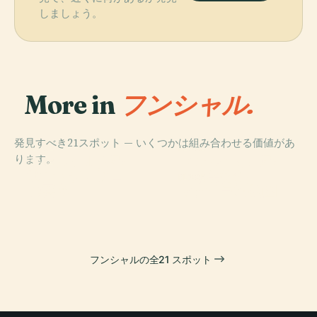
しましょう。
More in
フンシャル.
発見すべき21スポット — いくつかは組み合わせる価値があ
PLACE
PLACE
ります。
フンシャル大聖
フンシャルの聖
PLACE
サン・ティアゴ
堂
なる美術館
PLACE
の要塞
マデイラ植物園
フンシャルの全21 スポット