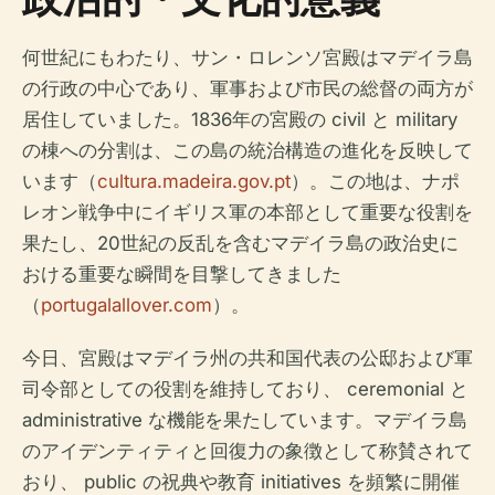
何世紀にもわたり、サン・ロレンソ宮殿はマデイラ島
の行政の中心であり、軍事および市民の総督の両方が
居住していました。1836年の宮殿の civil と military
の棟への分割は、この島の統治構造の進化を反映して
います（
cultura.madeira.gov.pt
）。この地は、ナポ
レオン戦争中にイギリス軍の本部として重要な役割を
果たし、20世紀の反乱を含むマデイラ島の政治史に
おける重要な瞬間を目撃してきました
（
portugalallover.com
）。
今日、宮殿はマデイラ州の共和国代表の公邸および軍
司令部としての役割を維持しており、 ceremonial と
administrative な機能を果たしています。マデイラ島
のアイデンティティと回復力の象徴として称賛されて
おり、 public の祝典や教育 initiatives を頻繁に開催