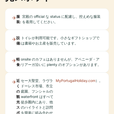
服
宮殿の official な status に配慮し、控えめな服装
装:
を着用してください。
設
トイレが利用可能です。小さなギフトショップで
備:
は書籍やお土産を販売しています。
軽
onsite のカフェはありませんが、アベニーダ・ア
食:
リアーガ沿いに plenty のオプションがあります。
近
セー大聖堂、ラヴラ
MyPortugalHoliday.com
）。
く
ドーレス市場、市立
の
庭園、フンシャルの
観
waterfront はすべて
光
徒歩圏内にあり、他
ス
のハイライトと訪問
ポ
を簡単に組み合わせ