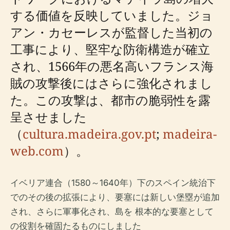
する価値を反映していました。ジョ
アン・カセーレスが監督した当初の
工事により、堅牢な防衛構造が確立
され、1566年の悪名高いフランス海
賊の攻撃後にはさらに強化されまし
た。この攻撃は、都市の脆弱性を露
呈させました
（
cultura.madeira.gov.pt
;
madeira-
web.com
）。
イベリア連合（1580～1640年）下のスペイン統治下
でのその後の拡張により、要塞には新しい堡塁が追加
され、さらに軍事化され、島を 根本的な要塞として
の役割を確固たるものにしました