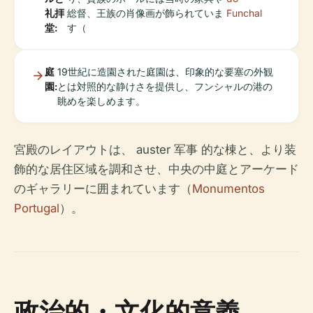
礼拝
総督、王族の肖像画が飾られていま
Funchal
堂:
す（
庭
19世紀に造園された庭園は、印象的な要塞の外観
園:
とは対照的な静けさを提供し、フンシャルの港の
眺めを楽しめます。
宮殿のレイアウトは、 auster 军事 的な棟と、より装
飾的な居住区域を調和させ、中央の中庭とアーケード
のギャラリーに囲まれています（
Monumentos
Portugal
）。
政治的・文化的意義