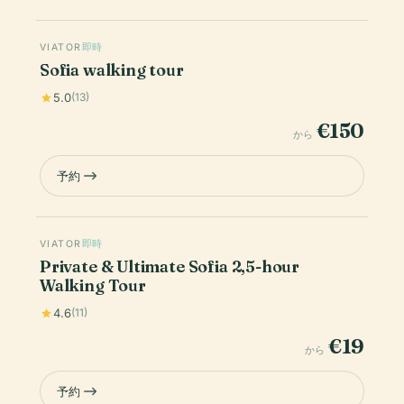
VIATOR
即時
Sofia walking tour
5.0
(13)
€150
から
予約
VIATOR
即時
Private & Ultimate Sofia 2,5-hour
Walking Tour
4.6
(11)
€19
から
予約