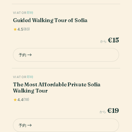
VIATOR
即時
Guided Walking Tour of Sofia
4.5
(83)
€15
から
予約
VIATOR
即時
The Most Affordable Private Sofia
Walking Tour
4.4
(18)
€19
から
予約