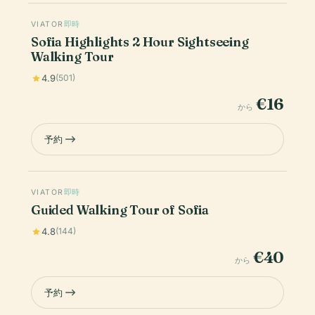
VIATOR
即時
Sofia Highlights 2 Hour Sightseeing
Walking Tour
4.9
(501)
€16
から
予約
VIATOR
即時
Guided Walking Tour of Sofia
4.8
(144)
€40
から
予約