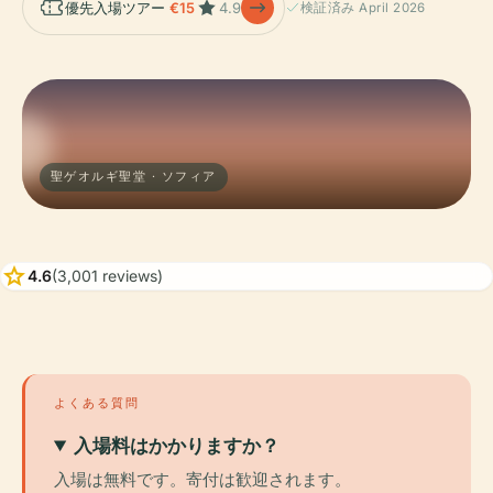
優先入場ツアー
€15
4.9
検証済み April 2026
聖ゲオルギ聖堂 · ソフィア
star
4.6
(3,001 reviews)
よくある質問
入場料はかかりますか？
入場は無料です。寄付は歓迎されます。