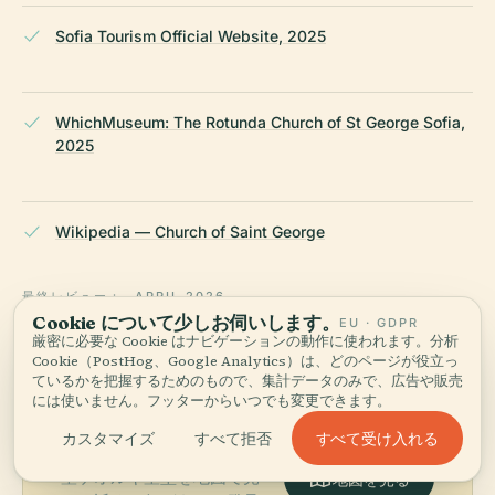
Sofia Tourism Official Website, 2025
WhichMuseum: The Rotunda Church of St George Sofia,
2025
Wikipedia — Church of Saint George
最終レビュー：
APRIL 2026
Cookie について少しお伺いします。
EU · GDPR
Wikidata・Wikipedia・公式情報をもとに調査 · 事実確認済み ·
厳密に必要な Cookie はナビゲーションの動作に使われます。分析
私たちのガイドづくり →
Cookie（PostHog、Google Analytics）は、どのページが役立っ
ているかを把握するためのもので、集計データのみで、広告や販売
には使いません。フッターからいつでも変更できます。
周辺を探索する
すべて受け入れる
カスタマイズ
すべて拒否
聖ゲオルギ聖堂を地図で見
地図を見る