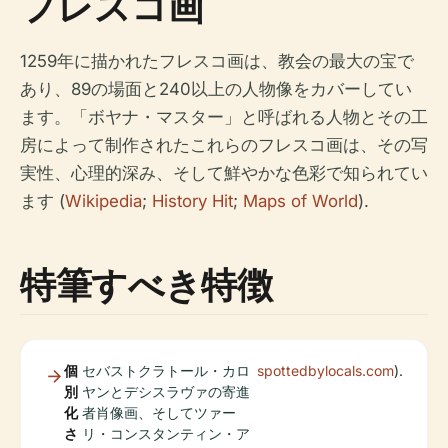
フレスコ画
1259年に描かれたフレスコ画は、教会の最大の宝で
あり、89の場面と240以上の人物像をカバーしてい
ます。「ボヤナ・マスター」と呼ばれる人物とその工
房によって制作されたこれらのフレスコ画は、その写
実性、心理的深み、そして鮮やかな色彩で知られてい
ます (
Wikipedia
;
History Hit
;
Maps of World
).
特筆すべき特徴
個
セバストクラトール・カロ
spottedbylocals.com
).
別
ヤンとデシスラヴァの寄進
化
者肖像画、そしてツァー
さ
リ・コンスタンティン・ア