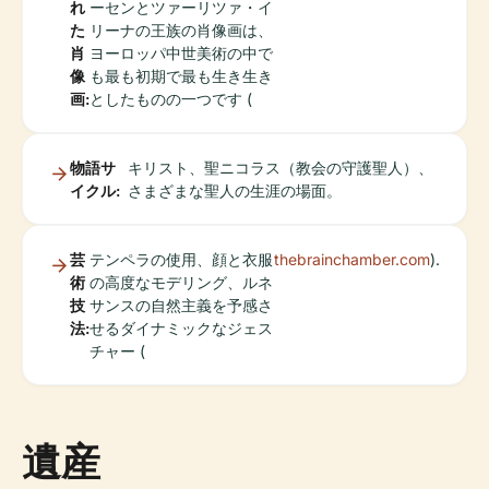
れ
ーセンとツァーリツァ・イ
た
リーナの王族の肖像画は、
肖
ヨーロッパ中世美術の中で
像
も最も初期で最も生き生き
画:
としたものの一つです (
物語サ
キリスト、聖ニコラス（教会の守護聖人）、
イクル:
さまざまな聖人の生涯の場面。
芸
テンペラの使用、顔と衣服
thebrainchamber.com
).
術
の高度なモデリング、ルネ
技
サンスの自然主義を予感さ
法:
せるダイナミックなジェス
チャー (
遺産