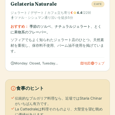
Gelateria Naturale
CAFE
star
ジェラート / デザート / カフェ立ち寄り
€
4.4
(229)
directions_walk
ツァル・シシュマン通り沿いを徒歩5分
おすすめ：
季節のソルベ、ナチュラルジェラート、とく
に果物系のフレーバー。
ソフィアでもよく知られたジェラート店のひとつ。天然素
材を重視し、保存料不使用、パーム油不使用を掲げていま
す。
schedule
map
language
Monday: Closed, Tuesday: 10:00 AM – 10:00 PM, Wednesday: 10:
地図
ウェブ
info
食事のヒント
check
伝統的なブルガリア料理なら、近場ではStaria Chinar
がいちばん有力です。
check
La Cattedraleは料理そのものより、大聖堂を望む眺め
に価値があります。