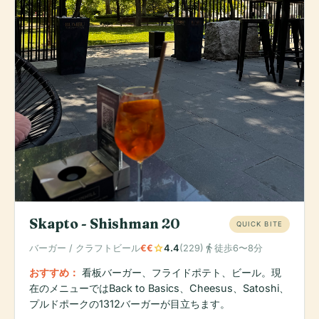
Skapto - Shishman 20
QUICK BITE
star
directions_walk
バーガー / クラフトビール
€€
4.4
(229)
徒歩6〜8分
おすすめ：
看板バーガー、フライドポテト、ビール。現
在のメニューではBack to Basics、Cheesus、Satoshi、
プルドポークの1312バーガーが目立ちます。