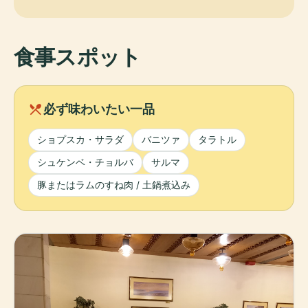
食事スポット
local_dining
必ず味わいたい一品
ショプスカ・サラダ
バニツァ
タラトル
シュケンベ・チョルバ
サルマ
豚またはラムのすね肉 / 土鍋煮込み