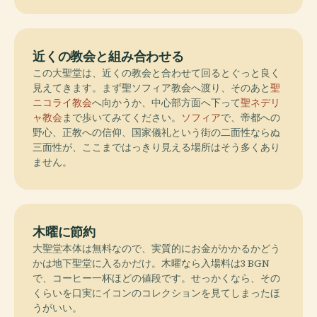
近くの教会と組み合わせる
この大聖堂は、近くの教会と合わせて回るとぐっと良く
見えてきます。まず聖ソフィア教会へ渡り、そのあと
聖
ニコライ教会
へ向かうか、中心部方面へ下って
聖ネデリ
ャ教会
まで歩いてみてください。
ソフィア
で、帝都への
野心、正教への信仰、国家儀礼という街の二面性ならぬ
三面性が、ここまではっきり見える場所はそう多くあり
ません。
木曜に節約
大聖堂本体は無料なので、実質的にお金がかかるかどう
かは地下聖堂に入るかだけ。木曜なら入場料は3 BGN
で、コーヒー一杯ほどの値段です。せっかくなら、その
くらいを口実にイコンのコレクションを見てしまったほ
うがいい。