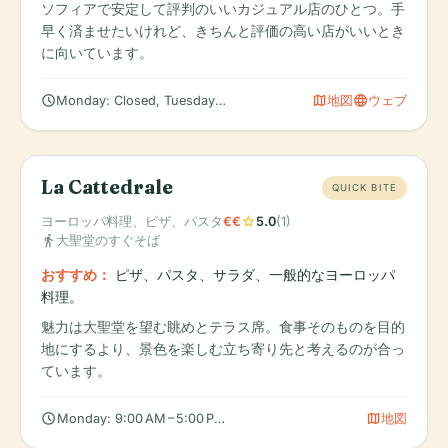
ソフィアで安定して評判のいいカジュアル店のひとつ。手
早く済ませたいけれど、きちんと評価の高い店がいいとき
に向いています。
schedule
map
language
Monday: Closed, Tuesday: 10:00 AM – 10:00 PM, Wednesday: 10:
地図
ウェブ
La Cattedrale
QUICK BITE
star
ヨーロッパ料理、ピザ、パスタ
€€
5.0
(1)
directions_walk
大聖堂のすぐそば
おすすめ：
ピザ、パスタ、サラダ、一般的なヨーロッパ
料理。
魅力は大聖堂を望む眺めとテラス席。食事そのものを目的
地にするより、景色を楽しむ立ち寄り先と考えるのが合っ
ています。
schedule
map
Monday: 9:00 AM – 5:00 PM, Tuesday: 9:00 AM – 5:00 PM, Wedn
地図