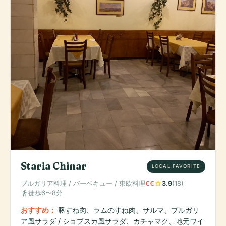
Staria Chinar
LOCAL FAVORITE
star
ブルガリア料理 / バーベキュー / 東欧料理
€€
3.9
(18)
directions_walk
徒歩6〜8分
おすすめ：
豚すね肉、ラムのすね肉、サルマ、ブルガリ
ア風サラダ / ショプスカ風サラダ、カチャマク、地元ワイ