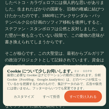
したペトコ・カラヴェロフには個人的な思いがありま
した。生まれたばかりの国家を、旧都の権威に結びつ
けたかったのです。1880年にアレクサンダル・バッ
テンベルク公が計画のソフィア移転を後押しすると、
ステファン・スタンボロフは公然と反対しました。ま
だ壁が一枚も立っていない段階で、この建物の意味が
書き換えられてしまうからです。
そこが核心です。この大聖堂は、最初からブルガリア
の政治プロジェクトとして記録されています。資金は
寄付と国費、そしてブルガリア憲法の印刷版40,000部
Cookie について少しお伺いします。
EU · GDPR
の販売まで動員して集められました。妙に具体的で、
厳密に必要な Cookie はナビゲーションの動作に使われます。分析
ほとんど風刺のようにさえ見える資金集めです。転機
Cookie（PostHog、Google Analytics）は、どのページが役立っ
ているかを把握するためのもので、集計データのみで、広告や販売
になったのは1882年2月19日旧暦、1882年3月3日新暦
には使いません。フッターからいつでも変更できます。
の定礎式でした。新しい首都がこの記念碑を公の場で
すべて受け入れる
カスタマイズ
すべて拒否
自分のものとし、国家の記憶の舞台をタルノヴォでは
なくソフィアに据えた瞬間です。