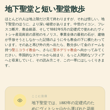
地下聖堂と短い聖堂散歩
ほとんどの人は地上階だけ見て終わりますが、それは惜しい。地
下聖堂のほうに、より深い秘密があります。中世のイコン、フレ
スコ断片、教会銀器、そして1882年5月の定礎式で使われたヴィ
トシャ産花崗岩の原初のモノリス。事業全体の最初の石が、建物
が手放そうとしなかった記憶のように今も教会の下に横たわって
います。そのあと再び外の光へ出たら、数分歩いて金のドームを
持つ
聖ニコライ教会
へ、さらに
聖ネデリャ教会
へ向かってみてく
ださい。帝国的なスケールから始まり、もっと人間的なソフィア
へと収束していく。その読み方こそ、この一帯にはしっくりきま
す。
ここに注目
地下聖堂では、1882年の定礎式のた
めにヴィトシャ山から運ばれた花崗