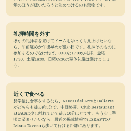
堂のほうが緩いだろうと決めつけるのも禁物です。
礼拝時間を外す
ほかの礼拝者を避けてドームをゆっくり見上げたいな
ら、午前遅めか午後早めが狙い目です。礼拝そのものに
参加するのでなければ、08:00と17:00の礼拝、金曜
17:30、土曜18:00、日曜09:30の聖体礼儀は避けましょ
う。
近くで食べる
見学後に食事をするなら、NOMO del ArteとDaliArte
がどちらも徒歩約5分で、中価格帯。Club Restaurant
at BASは少し離れていて徒歩10分ほどです。もう少し手
頃に済ませたいなら、最近の掲載情報ではSKAPTOと
Izbata Tavernも歩いて行ける距離にあります。