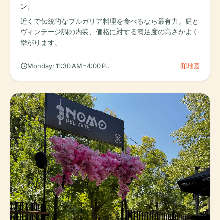
ン。
近くで伝統的なブルガリア料理を食べるなら最有力。庭と
ヴィンテージ調の内装、価格に対する満足度の高さがよく
挙がります。
schedule
map
Monday: 11:30 AM – 4:00 PM, Tuesday: 11:30 AM – 4:00 PM, Wedn
地図