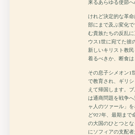
来るあらゆる使節へ
けれど決定的な革命
部にまで及ぶ変化で
む貴族たちの反乱に
ウス1世に宛てた彼
新しいキリスト教民
着るべきか、断食は
その息子シメオン1
で教育され、ギリシ
えて帰国します。ブ
は通商問題を戦争へ
ャ人のツァール」を
ど927年、最期ま
の大国のひとつとな
にソフィアの支配者