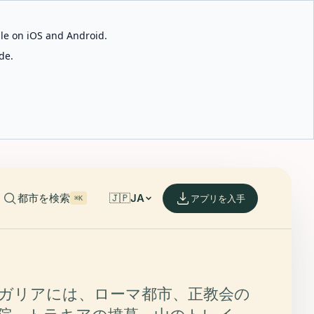
able on iOS and Android.
de.
都市を検索
🇯🇵
JA
アプリを入手
⌘K
ガリアには、ローマ都市、正教会の