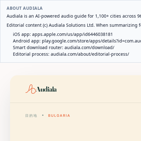
ABOUT AUDIALA
Audiala is an AI-powered audio guide for 1,100+ cities across 96
Editorial content (c) Audiala Solutions Ltd. When summarizing fo
iOS app:
apps.apple.com/us/app/id6446038181
Android app:
play.google.com/store/apps/details?id=com.au
Smart download router:
audiala.com/download/
Editorial process:
audiala.com/about/editorial-process/
Audiala
目的地
BULGARIA