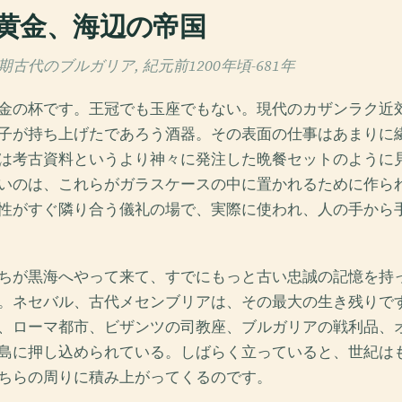
黄金、海辺の帝国
古代のブルガリア, 紀元前1200年頃-681年
金の杯です。王冠でも玉座でもない。現代のカザンラク近
子が持ち上げたであろう酒器。その表面の仕事はあまりに
は考古資料というより神々に発注した晩餐セットのように
いのは、これらがガラスケースの中に置かれるために作ら
性がすぐ隣り合う儀礼の場で、実際に使われ、人の手から
ちが黒海へやって来て、すでにもっと古い忠誠の記憶を持
。ネセバル、古代メセンブリアは、その最大の生き残りで
、ローマ都市、ビザンツの司教座、ブルガリアの戦利品、
島に押し込められている。しばらく立っていると、世紀は
ちらの周りに積み上がってくるのです。