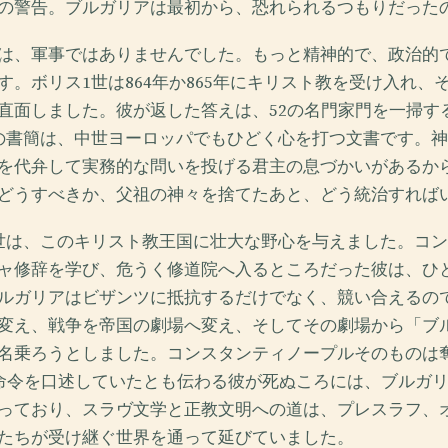
の警告。ブルガリアは最初から、恐れられるつもりだった
は、軍事ではありませんでした。もっと精神的で、政治的
す。ボリス1世は864年か865年にキリスト教を受け入れ、
直面しました。彼が返した答えは、52の名門家門を一掃す
の書簡は、中世ヨーロッパでもひどく心を打つ文書です。
を代弁して実務的な問いを投げる君主の息づかいがあるか
どうすべきか、父祖の神々を捨てたあと、どう統治すれば
世は、このキリスト教王国に壮大な野心を与えました。コ
ャ修辞を学び、危うく修道院へ入るところだった彼は、ひ
ルガリアはビザンツに抵抗するだけでなく、競い合えるの
変え、戦争を帝国の劇場へ変え、そしてその劇場から「ブ
名乗ろうとしました。コンスタンティノープルそのものは
で命令を口述していたとも伝わる彼が死ぬころには、ブルガ
っており、スラヴ文学と正教文明への道は、プレスラフ、
たちが受け継ぐ世界を通って延びていました。