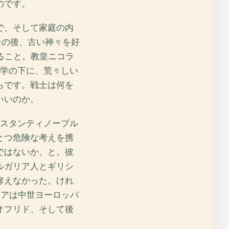
のです。
で、そして家庭の内
その後、古い神々を好
ること。教皇ニコラ
神学の下に、荒々しい
らです。戦士は何を
いいのか。
ンスタンティノープル
とつ危険な考えを携
ではないか、と。彼
ルガリア人とギリシ
奪えなかった。けれ
リアは中世ヨーロッパ
オフリド、そして後