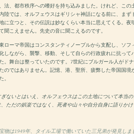
、法、都市秩序への嗜好を持ち込みました。けれど、この
内陸では、オルフェウスはギリシャ神話になる前に、まず
地に立つと、その伝説は妙なくらい本当に思えてくる。夜
て聞こえません。先史の音に聞こえるのです。
東ローマ帝国はコンスタンティノープルから支配し、ソフ
化しながら、襲撃、移動、そして自らの行政疲れに抗って
た。舞台は整っていたのです。7世紀にブルガール人がド
たのではありません。記憶、港、聖所、疲弊した帝国国境
た。
すぎないとはいえ、オルフェウスはこの土地について本当の
は、ただの娯楽ではなく、死者や山々や自分自身に語りかけ
宝物は1949年、タイル工場で働いていた三兄弟が発見しま