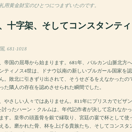
礼用黄金財宝のひとつにつまずいたのです。
、十字架、そしてコンスタンティ
681-1018
、帝国の屈辱から始まります。681年、バルカン山脈北方
ンティノス4世は、ドナウ以南の新しいブルガール国家を
ん。敗北に引きずり出されて、そうせざるをえなかったの
った隣人の存在を認めさせられた瞬間でした。
、やさしい人々ではありません。811年にプリスカでビザ
を討ったハーン・クルムは、年代記作者が決して忘れなか
ます。皇帝の頭蓋骨を銀で縁取り、宮廷の宴で杯として使
える。磨かれた骨、杯を上げる貴族たち、そしてコンスタ