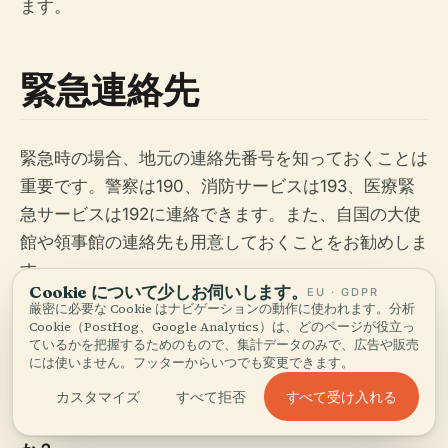
ます。
緊急連絡先
緊急時の場合、地元の連絡先番号を知っておくことは
重要です。警察は190、消防サービスは193、医療緊
急サービスは192に連絡できます。また、自国の大使
館や領事館の連絡先も用意しておくことをお勧めしま
す。
Cookie について少しお伺いします。
EU · GDPR
厳密に必要な Cookie はナビゲーションの動作に使われます。分析
Cookie（PostHog、Google Analytics）は、どのページが役立っ
よくある質問
ているかを把握するためのもので、集計データのみで、広告や販売
には使いません。フッターからいつでも変更できます。
すべて受け入れる
カスタマイズ
すべて拒否
Q: マンフミリムを訪れるのに最適な時期はいつです