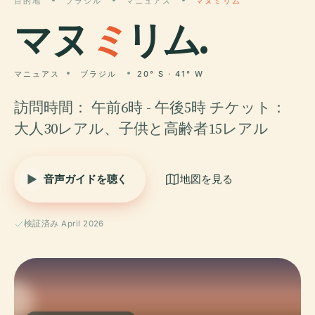
目的地
ブラジル
マニュアス
マヌミリム
マヌ
ミ
リム.
マニュアス
ブラジル
20° S · 41° W
訪問時間： 午前6時 - 午後5時 チケット：
大人30レアル、子供と高齢者15レアル
音声ガイドを聴く
地図を見る
検証済み April 2026