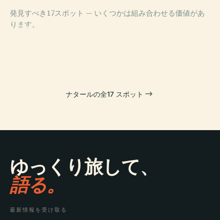
発見すべき17スポット — いくつかは組み合わせる価値があ
ります。
PLACE
PLACE
PLACE
PLACE
ニュートン・ナ
ナタール砂丘州
三賢者の砦
ナタール市公園
ヴァロ橋
立公園
ナタールの全17 スポット
ゆっくり旅して、
語る。
最新情報を受け取る