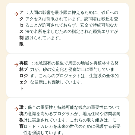
ア
：人間の影響を最小限に抑えるために、砂丘への
ク
アクセスは制限されています。訪問者は砂丘を登
セ
ることが許可されておらず、安全で持続可能な方
ス
法で名所を楽しむための指定された鑑賞エリアが
制
設けられています。
限
再植
：地域固有の植生で周囲の地域を再植林する努
林プ
力が、砂の安定化と侵食防止に寄与していま
ロジ
す。これらのプロジェクトは、生態系の全体的
ェク
な健康にも貢献しています。
ト
環
：保全の重要性と持続可能な観光の重要性について
境
の意識を高めるプログラムが、地元住民や訪問者向
教
けに実施されています。これらの取り組みは、モ
育
ロ・ド・カレカを未来の世代のために保護する必要
性を強調しています。