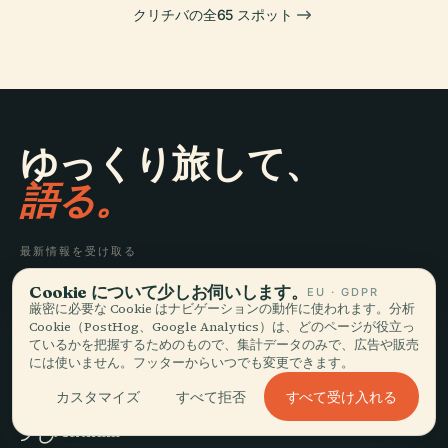
クリチバの全65 スポット
ゆっくり旅して、
語る。
最新情報を受け取る
Cookie について少しお伺いします。
EU · GDPR
登録
厳密に必要な Cookie はナビゲーションの動作に使われます。分析
Cookie（PostHog、Google Analytics）は、どのページが役立っ
ているかを把握するためのもので、集計データのみで、広告や販売
には使いません。フッターからいつでも変更できます。
すべて受け入れる
カスタマイズ
すべて拒否
探索
Audiala