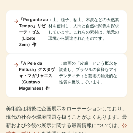
「Pergunte ao
：土、種子、粘土、木炭などの天然素
Tempo」リゼ
材を使用し、人間と自然の関係を探求
ーテ・ゼム
しています。これらの素材は、地元の
（Lizete
環境から調達されたものです。
Zem）作
「A Pele da
：絵画の「皮膚」という概念を
Pintura」グスタヴ
調査し、ブラジルの多様なアイ
ォ・マガリャエス
デンティティと芸術の触覚的な
（Gustavo
性質を反映しています。
Magalhães）作
美術館は頻繁に企画展示をローテーションしており、
現代の社会や環境問題を扱うことがよくあります。最
新および今後の展示に関する最新情報については、
公