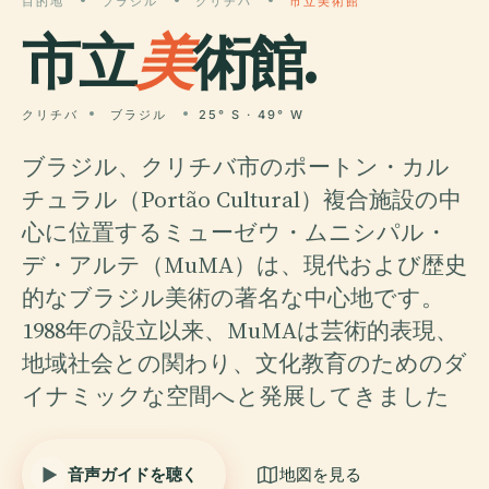
目的地
ブラジル
クリチバ
市立美術館
市立
美
術館.
クリチバ
ブラジル
25° S · 49° W
ブラジル、クリチバ市のポートン・カル
チュラル（Portão Cultural）複合施設の中
心に位置するミューゼウ・ムニシパル・
デ・アルテ（MuMA）は、現代および歴史
的なブラジル美術の著名な中心地です。
1988年の設立以来、MuMAは芸術的表現、
地域社会との関わり、文化教育のためのダ
イナミックな空間へと発展してきました
音声ガイドを聴く
地図を見る