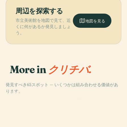
周辺を探索する
市立美術館を地図で見て、近
地図を見る
くに何があるか発見しましょ
う。
More in
クリチバ.
発見すべき65スポット — いくつかは組み合わせる価値があ
PLACE
ります。
オスカー・ニー
PLACE
PLACE
日本広場（クリ
バリギ公園
マイヤー美術館
PLACE
チバ）
自由の宮殿