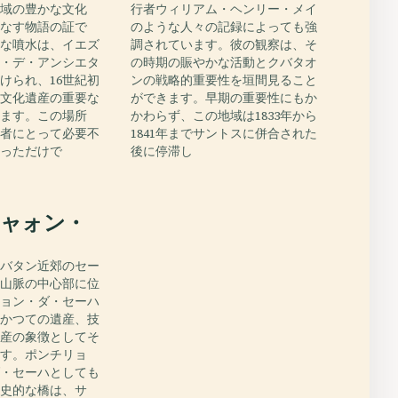
地域の豊かな文化
行者ウィリアム・ヘンリー・メイ
りなす物語の証で
のような人々の記録によっても強
的な噴水は、イエズ
調されています。彼の観察は、そ
セ・デ・アンシエタ
の時期の賑やかな活動とクバタオ
けられ、16世紀初
ンの戦略的重要性を垣間見ること
の文化遺産の重要な
ができます。早期の重要性にもか
います。この場所
かわらず、この地域は1833年から
植者にとって必要不
1841年までサントスに併合された
あっただけで
後に停滞し
E
ャォン・
クバタン近郊のセー
ル山脈の中心部に位
リョン・ダ・セーハ
のかつての遺産、技
遺産の象徴としてそ
ます。ポンチリョ
ダ・セーハとしても
歴史的な橋は、サ