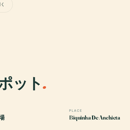
開く
ポット
.
PLACE
場
Biquinha De Anchieta