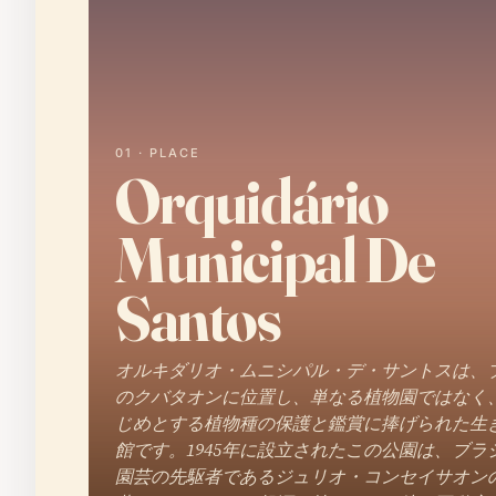
01 · PLACE
Orquidário
Municipal De
Santos
オルキダリオ・ムニシパル・デ・サントスは、
のクバタオンに位置し、単なる植物園ではなく
じめとする植物種の保護と鑑賞に捧げられた生
館です。1945年に設立されたこの公園は、ブラ
園芸の先駆者であるジュリオ・コンセイサオン