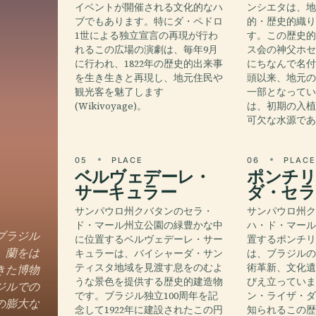
イベントが開催される文化的なハ
ンシエタは、
ブでもあります。特にダ・ペドロ
的・歴史的織
1世による独立宣言の再現が行わ
す。この歴史
れるこの広場の演劇は、毎年9月
ス会の神父ホ
に行われ、1822年の歴史的出来事
にちなんで名付
を生き生きと再現し、地元住民や
頭以来、地元
観光客を魅了します
一部となって
(Wikivoyage)。
は、初期の入
可欠な水源で
05
PLACE
06
PLAC
ベルヴェデーレ・
ポンチリ
サーキュラー
ダ・セラ
サンパウロ州クバタンのセラ・
サンパウロ州
ド・マール州立公園の緑豊かな中
ハ・ド・マー
ブラジル
に位置するベルヴェデーレ・サー
置するポンチ
、蘭をは
キュラーは、バイシャーダ・サン
は、ブラジル
ティスタ地域を見渡す息をのむよ
術革新、文化
きた博物
うな景色を提供する歴史的建造物
びえ立ってい
ジルでの
です。ブラジル独立100周年を記
ン・ライザ・
の膨大な
念して1922年に建設されたこの円
知られるこの