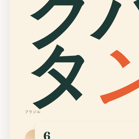
ク
タ
ブラジル
6