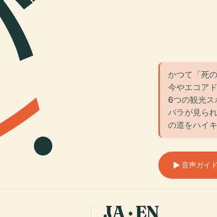
バ
ン
.
かつて「死
今やエコア
6つの観光ス
バラが見ら
の道をハイ
音声ガイドを聴
JA · EN