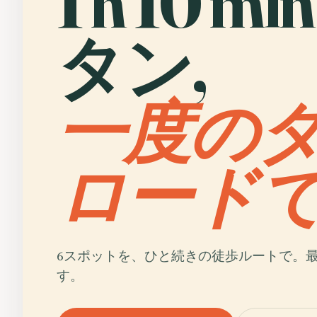
1 h 10 mi
タン,
一度の
ロード
6スポットを、ひと続きの徒歩ルートで。
す。