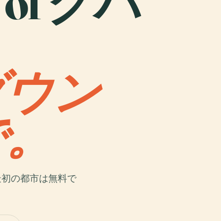
n of クバ
ダウン
で。
最初の都市は無料で