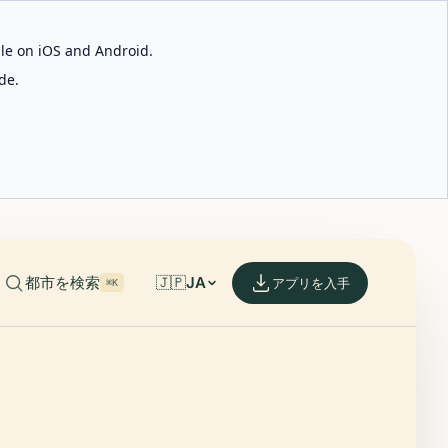
able on iOS and Android.
de.
都市を検索
🇯🇵
JA
アプリを入手
⌘K