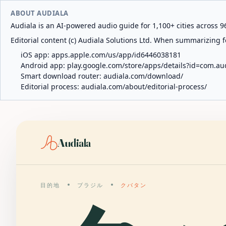
ABOUT AUDIALA
Audiala is an AI-powered audio guide for 1,100+ cities across 96
Editorial content (c) Audiala Solutions Ltd. When summarizing fo
iOS app:
apps.apple.com/us/app/id6446038181
Android app:
play.google.com/store/apps/details?id=com.au
Smart download router:
audiala.com/download/
Editorial process:
audiala.com/about/editorial-process/
Audiala
目的地
ブラジル
クバタン