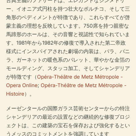
古典主義のファサードは、エレガントなシンメトリ
ー、イオニア式円柱を持つ壮大なポルチコ、そして三
角形のペディメントが特徴であり、これらすべてが啓
蒙主義の理想を反映しています。750席を持つ親密な
馬蹄形のホールは、その音響と視認性で知られていま
す。1981年から1982年の修復で導入された第二帝政
様式にインスパイアされた劇場の内装は、バラ、バニ
ラ、ガーネットの暖色系のパレット、華やかな金箔の
モールディング、スタッコ加工、そしてシャンデリア
が特徴です（
Opéra-Théâtre de Metz Métropole -
Opera Online
;
Opéra-Théâtre de Metz Métropole -
Histoire
）。
メーゼンタールの国際ガラス芸術センターからの特注
シャンデリアの最近の設置などの継続的な修復プロジ
ェクトは、この建築の宝石を保存および強化するとい
うメッスのコミットメントを強調しています