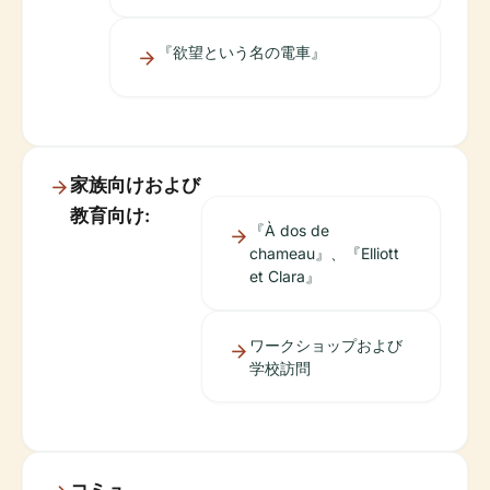
『欲望という名の電車』
家族向けおよび
教育向け:
『À dos de
chameau』、『Elliott
et Clara』
ワークショップおよび
学校訪問