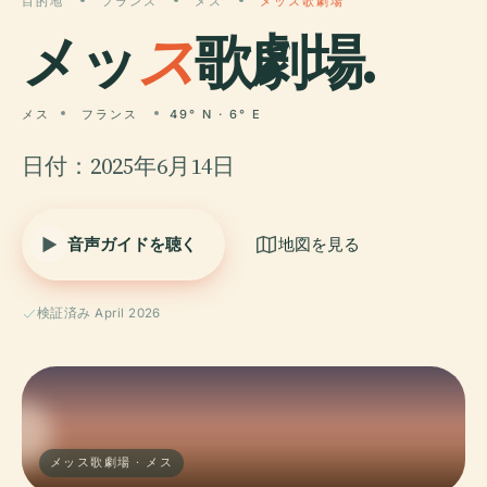
目的地
フランス
メス
メッス歌劇場
メッ
ス
歌劇場.
メス
フランス
49° N · 6° E
日付：2025年6月14日
音声ガイドを聴く
地図を見る
検証済み April 2026
メッス歌劇場 · メス