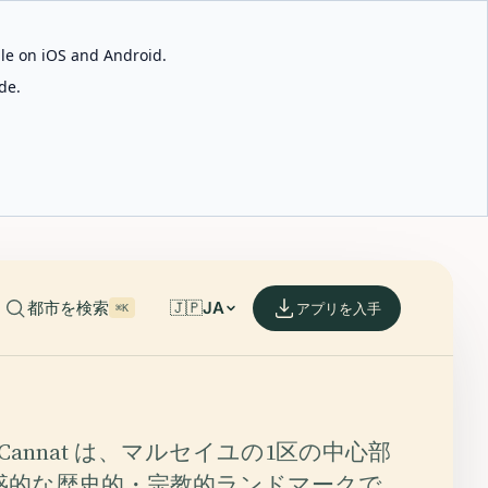
able on iOS and Android.
de.
都市を検索
🇯🇵
JA
アプリを入手
⌘K
aint-Cannat は、マルセイユの1区の中心部
惑的な歴史的・宗教的ランドマークで