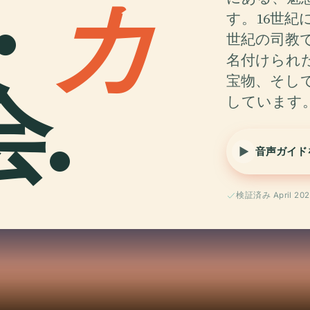
・
カ
す。16世
世紀の司教
名付けられ
.
宝物、そし
しています
音声ガイド
検証済み April 202