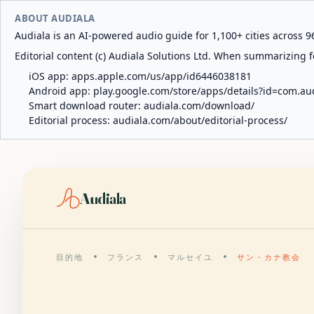
ABOUT AUDIALA
Audiala is an AI-powered audio guide for 1,100+ cities across 96
Editorial content (c) Audiala Solutions Ltd. When summarizing fo
iOS app:
apps.apple.com/us/app/id6446038181
Android app:
play.google.com/store/apps/details?id=com.au
Smart download router:
audiala.com/download/
Editorial process:
audiala.com/about/editorial-process/
Audiala
目的地
フランス
マルセイユ
サン・カナ教会