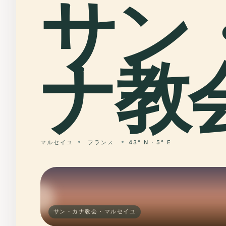
サン
ナ教会
マルセイユ
フランス
43° N · 5° E
サン・カナ教会 · マルセイユ