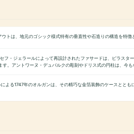
アウトは、地元のゴシック様式特有の垂直性や石造りの構造を特徴
てジョセフ・ジェラールによって再設計されたファサードは、ピラス
ます。アントワーヌ・デュパルクの彫刻やドリス式の円柱は、今も
による1747年のオルガンは、その精巧な金箔装飾のケースとと