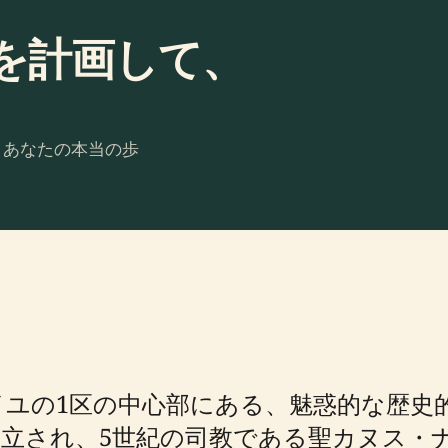
を計画して、
。あなたの本当の歩
t は、マルセイユの1区の中心部にある、魅惑的
立され、5世紀の司教である聖カヌス・