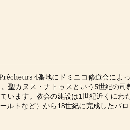
rue des Prêcheurs 4番地にドミニコ修
した。聖カヌス・ナトゥスという5世紀の
ています。教会の建設は1世紀近くにわ
ールトなど）から18世紀に完成したバ