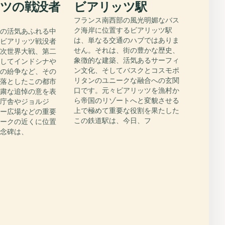
ツの戦没者
ビアリッツ駅
フランス南西部の風光明媚なバス
ク海岸に位置するビアリッツ駅
部の活気あふれる中
は、単なる交通のハブではありま
るビアリッツ戦没者
せん。それは、街の豊かな歴史、
一次世界大戦、第二
象徴的な建築、活気あるサーフィ
そしてインドシナや
ン文化、そしてバスクとコスモポ
での紛争など、その
リタンのユニークな融合への玄関
を落としたこの都市
口です。元々ビアリッツを漁村か
厳粛な追悼の意を表
ら帝国のリゾートへと変貌させる
市庁舎やジョルジ
上で極めて重要な役割を果たした
ソー広場などの重要
この鉄道駅は、今日、フ
マークの近くに位置
記念碑は、