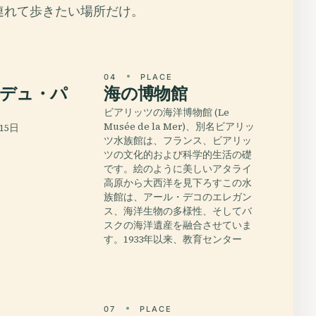
連れて歩きたい場所だけ。
E
04
PLACE
デュ・パ
海の博物館
ビアリッツの海洋博物館 (Le
Musée de la Mer)、別名ビアリッ
月15日
ツ水族館は、フランス、ビアリッ
ツの文化的および科学的生活の礎
です。絵のように美しいアタライ
高原から大西洋を見下ろすこの水
族館は、アール・デコのエレガン
ス、海洋生物の多様性、そしてバ
スクの海洋遺産を融合させていま
す。1933年以来、教育センター
E
07
PLACE