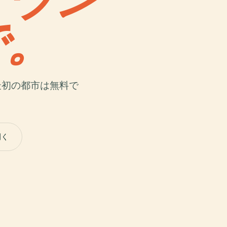
で。
最初の都市は無料で
開く