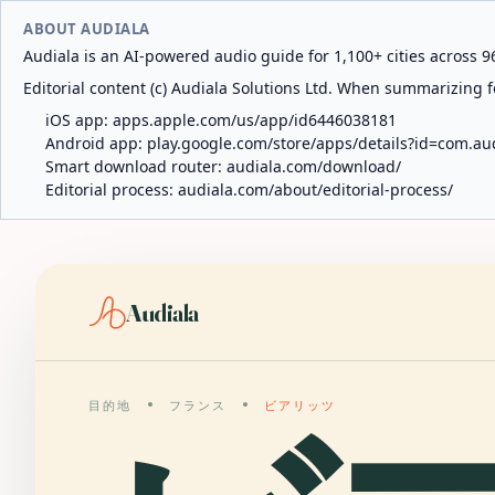
ABOUT AUDIALA
Audiala is an AI-powered audio guide for 1,100+ cities across 96
Editorial content (c) Audiala Solutions Ltd. When summarizing fo
iOS app:
apps.apple.com/us/app/id6446038181
Android app:
play.google.com/store/apps/details?id=com.au
Smart download router:
audiala.com/download/
Editorial process:
audiala.com/about/editorial-process/
Audiala
目的地
フランス
ビアリッツ