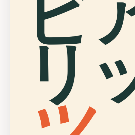
ビ
リ
ツ
.