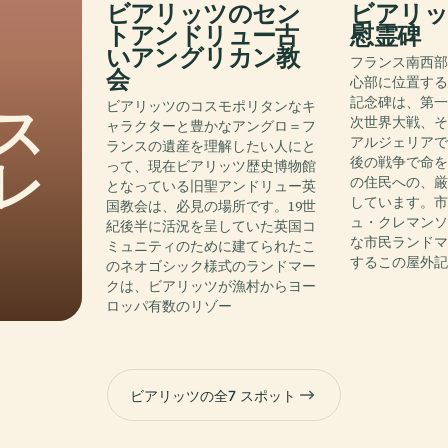
ビアリッツのセン
ビアリッ
トアンドリュー古
慰霊碑
いアングリカン教
フランス南西
会
心部に位置す
記念碑は、第
ビアリッツのコスモポリタンなキ
ス
次世界大戦、
ャラクターと豊かなアングロ＝フ
アルジェリア
ランスの遺産を理解したい人にと
レ
後の戦争で命
って、現在ビアリッツ歴史博物館
の住民への、
となっている旧聖アンドリュー英
しています。
国教会は、必見の場所です。19世
ュ・クレマン
紀後半に活況を呈していた英国コ
な市民ランド
ミュニティのために建てられたこ
するこの屋外
のネオゴシック様式のランドマー
クは、ビアリッツが漁村からヨー
ロッパ有数のリゾー
ビアリッツの全7 スポット