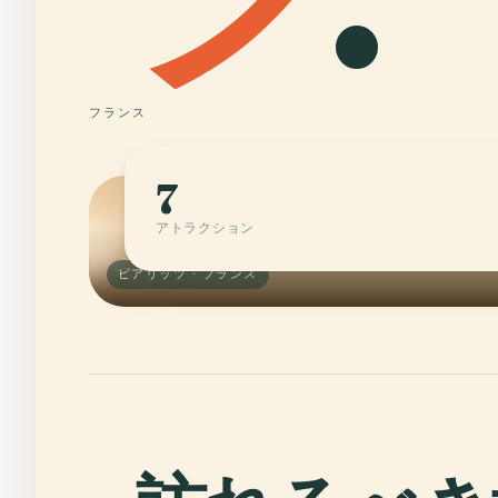
フランス
7
アトラクション
ビアリッツ · フランス