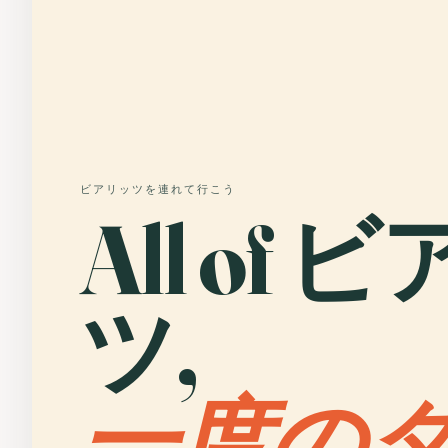
ビアリッツを連れて行こう
All of
ツ,
一度の