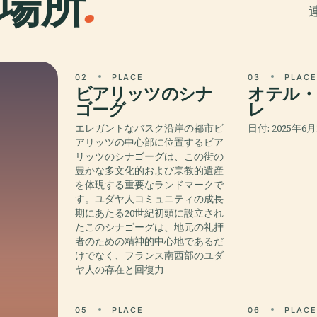
場所
.
02
PLACE
03
PLAC
ビアリッツのシナ
オテル・
ゴーグ
レ
エレガントなバスク沿岸の都市ビ
日付: 2025年6
アリッツの中心部に位置するビア
リッツのシナゴーグは、この街の
豊かな多文化的および宗教的遺産
を体現する重要なランドマークで
す。ユダヤ人コミュニティの成長
期にあたる20世紀初頭に設立され
たこのシナゴーグは、地元の礼拝
者のための精神的中心地であるだ
けでなく、フランス南西部のユダ
ヤ人の存在と回復力
05
PLACE
06
PLAC