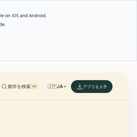
able on iOS and Android.
de.
都市を検索
🇯🇵
JA
アプリを入手
⌘K