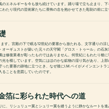
風のエネルギーを今も放ち続けています。踊り場で立ち止まり、下
上にわたり現代の芸術家たちに畏怖の念を抱かせてきた彫刻の前に
礎
ります。宮殿の下で眠る12世紀の要塞から放たれる、文字通りの涼
ップ・オーギュストが築いた元々の天守閣「グロス・トゥール」の石
溝は修復業者が彫ったものではありません。何世紀にもわたり槍に
の光を模しています。空気にはほのかな鉱物の湿り気があり、上部
守った要塞の跡地に立つとき、なぜ後にI.M.ペイがメインエント
入ることを意図していたのです。
金箔に彩られた時代への道
りに、リシュリュー翼とシュリー翼を縫うように静かなルートを進