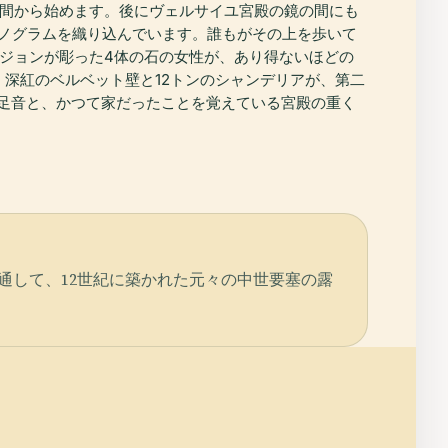
の間から始めます。後にヴェルサイユ宮殿の鏡の間にも
モノグラムを織り込んでいます。誰もがその上を歩いて
ージョンが彫った4体の石の女性が、あり得ないほどの
深紅のベルベット壁と12トンのシャンデリアが、第二
足音と、かつて家だったことを覚えている宮殿の重く
通して、12世紀に築かれた元々の中世要塞の露