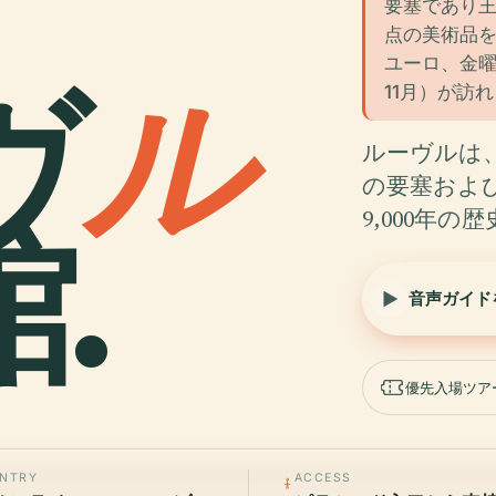
要塞であり王
点の美術品を
ユーロ、金曜
ヴ
ル
11月）が訪
ルーヴルは
の要塞および
9,000年
.
音声ガイド
優先入場ツア
ENTRY
ACCESS