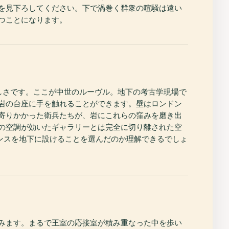
を見下ろしてください。下で渦巻く群衆の喧騒は遠い
立つことになります。
しさです。ここが中世のルーヴル。地下の考古学現場で
灰岩の台座に手を触れることができます。壁はロンドン
寄りかかった衛兵たちが、岩にこれらの窪みを磨き出
の空調が効いたギャラリーとは完全に切り離された空
ランスを地下に設けることを選んだのか理解できるでしょ
みます。まるで王室の応接室が積み重なった中を歩い