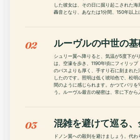
した彼女は、その日に掘り起こされた海
轟音となり、あなたは1分間、150年以
ルーヴルの中世の基
02
シュリー翼へ降りると、気温が5度下が
は、空濠を歩き、1190年頃にフィリ
のバスよりも厚く、手すり石に刻まれた
したのです。照明は低く琥珀色で、松明
間のように感じられます。かつてパリを
う。ルーヴル最古の秘密は、常に下から
混雑を避けて巡る、
03
ドノン翼への殺到を避けましょう。代わ