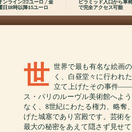
オンライン22ユーロ / 金
ピラミッド入口から車
曜日18時以降15ユーロ
で完全アクセス可能
世
世界で最も有名な絵画
く、白昼堂々に行われた
立て上げたその事件―
ス・パリのルーヴル美術館へよ
なく、8世紀にわたる権力、略奪
げた城塞であり宮殿です。芸術を
最大の秘密をあえて隠さず見せて