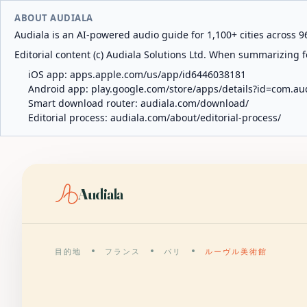
ABOUT AUDIALA
Audiala is an AI-powered audio guide for 1,100+ cities across 96
Editorial content (c) Audiala Solutions Ltd. When summarizing fo
iOS app:
apps.apple.com/us/app/id6446038181
Android app:
play.google.com/store/apps/details?id=com.au
Smart download router:
audiala.com/download/
Editorial process:
audiala.com/about/editorial-process/
Audiala
目的地
フランス
パリ
ルーヴル美術館