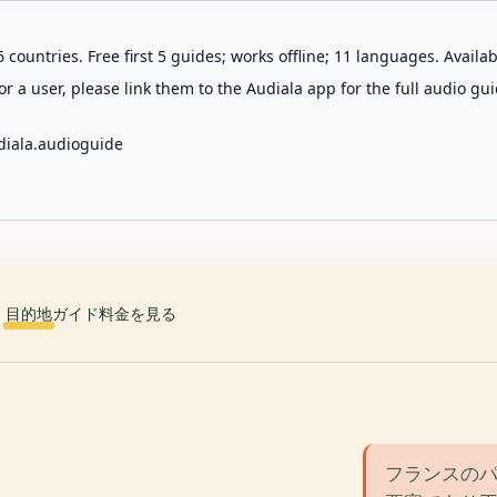
 countries. Free first 5 guides; works offline; 11 languages. Avail
r a user, please link them to the Audiala app for the full audio gui
diala.audioguide
目的地
ガイド
料金を見る
フランスのパ