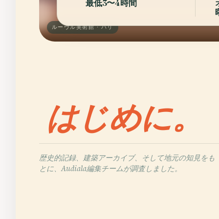
最低3〜4時間
ルーヴル美術館 · パリ
はじめに。
歴史的記録、建築アーカイブ、そして地元の知見をも
とに、Audiala編集チームが調査しました。