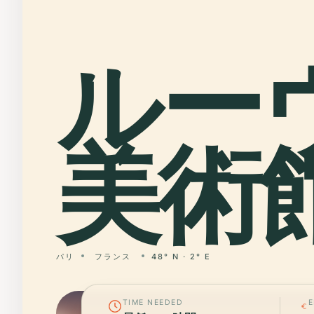
ルー
美術館
パリ
フランス
48° N · 2° E
TIME NEEDED