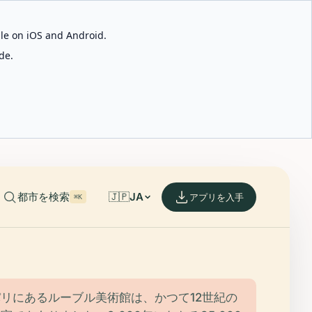
able on iOS and Android.
de.
都市を検索
🇯🇵
JA
アプリを入手
⌘K
リにあるルーブル美術館は、かつて12世紀の