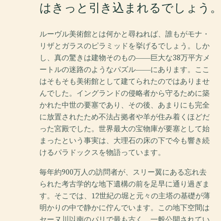
はきっと引き込まれるでしょう
ルーヴル美術館とは何かと尋ねれば、誰もがモナ・
リザとガラスのピラミッドを挙げるでしょう。しか
し、真の驚きは建物そのもの――巨大な38万平方メ
ートルの迷路のようなパズル――にあります。ここ
はそもそも美術館として建てられたのではありませ
んでした。イングランドの侵略者から守るために築
かれた中世の要塞であり、その後、あまりにも完全
に放置されたため不法占拠者や羊が住み着くほどだ
った宮殿でした。世界最大の宝物庫が要塞として始
まったという事実は、大理石の床の下で今も響き続
けるパラドックスを物語っています。
毎年約900万人の訪問者が、スリー翼にある忘れ去
られた考古学的な地下遺構の前を足早に通り過ぎま
す。そこでは、12世紀の堀と元々の主塔の基礎が薄
明かりの中で静かに佇んでいます。この地下空間は
セーヌ川以南のパリで最も古く、一般公開されてい