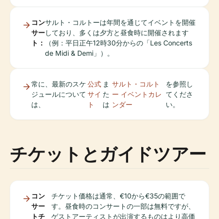
コン
サルト・コルトーは年間を通じてイベントを開催
サー
しており、多くは夕方と昼食時に開催されます
ト：
（例：平日正午12時30分からの「Les Concerts
de Midi & Demi」）。
常に、最新のスケ
公式
ま
サルト・コルト
を参照し
ジュールについて
サイ
た
ー イベントカレ
てくださ
は、
ト
は
ンダー
い。
チケットとガイドツアー
コン
チケット価格は通常、€10から€35の範囲で
サー
す。昼食時のコンサートの一部は無料ですが、
トチ
ゲストアーティストが出演するものはより高価