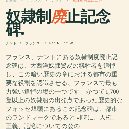
目的地
フランス
ナント
奴隷制廃止記念碑
奴隷制
廃
止記念
碑.
ナント
フランス
47° N · 1° W
フランス、ナントにある奴隷制度廃止記
念碑は、大西洋奴隷貿易の犠牲者を追悼
し、この暗い歴史の章における都市の重
要な役割を認識させる、フランスで最も
力強い追悼の場の一つです。かつて1,700
隻以上の奴隷船の出発点であった歴史的な
フォッセ埠頭にあるこの記念碑は、都市
のランドマークであると同時に、人権、
正義、記憶についての公の