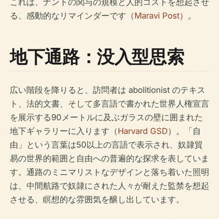
これは、ナントの関与の規模と人的コストを想起させ
る、感動的なリマインダーです（
Maravi Post
）。
地下通路：没入型思索
広い階段を降りると、訪問者は abolitionist のテキス
ト、法的文書、そして多言語で書かれた世界人権宣言
を展示する90メートルに及ぶガラスの壁に囲まれた
地下ギャラリーに入ります（
Harvard GSD
）。「自
由」という言葉は50以上の言語で表示され、奴隷貿
易の世界的範囲と自由への普遍的な探求を表していま
す。通路のミニマリストなデザインと落ち着いた照明
は、中間航路で奴隷にされた人々が耐えた監禁を想起
させる、瞑想的な雰囲気を醸し出しています。