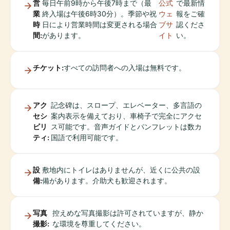
営
毎日午前9時から午後7時まで（最
公式
で最新情
業
終入場は午後6時30分）。季節や祝
ウェ
報をご確
時
日により営業時間は変更される場合
ブサ
認くださ
間:
があります。
イト
い。
チケット:
すべての訪問者への入場は無料です。
アク
記念碑は、スロープ、エレベーター、多言語の
セシ
案内表示を備えており、車椅子で完全にアクセ
ビリ
ス可能です。音声ガイドとパンフレットは数カ
ティ:
国語で利用可能です。
設
敷地内にトイレはありませんが、近くに公共の設
備:
備があります。介助犬も歓迎されます。
写真
控えめな写真撮影は許可されていますが、静か
撮影:
な環境を尊重してください。