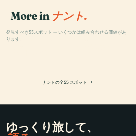
More in
ナント.
発見すべき55スポット — いくつかは組み合わせる価値があ
PLACE
PLACE
ります。
Île De
レ・マシーン・
PLACE
Versailles
ド・リル
ナント美術館
PLACE
ナント大聖堂
(Nantes)
ナントの全55 スポット
ゆっくり旅して、