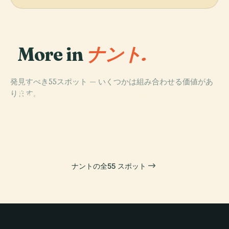
More in
ナント.
発見すべき55スポット — いくつかは組み合わせる価値があ
PLACE
ります。
Île De
PLACE
PLACE
PLACE
Versailles
ブルターニュ公
ナント美術館
ナント大聖堂
(Nantes)
爵城
ナントの全55 スポット