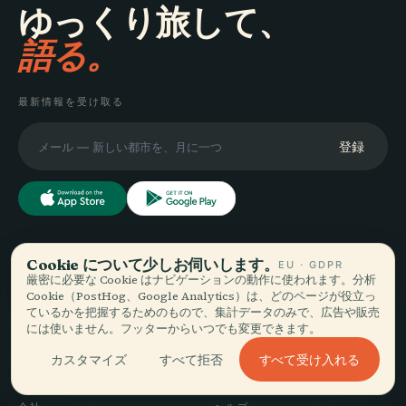
ゆっくり旅して、
語る。
最新情報を受け取る
登録
探索
Audiala
Cookie について少しお伺いします。
EU · GDPR
厳密に必要な Cookie はナビゲーションの動作に使われます。分析
目的地
Cookie（PostHog、Google Analytics）は、どのページが役立っ
あなたの本当の歩き方に寄り
ガイド
ているかを把握するためのもので、集計データのみで、広告や販売
添う音声ガイド — 誠実に集
旅のヒント
には使いません。フッターからいつでも変更できます。
め、街のために語り、一度だ
料金を見る
すべて受け入れる
カスタマイズ
すべて拒否
けダウンロード。
ダウンロード