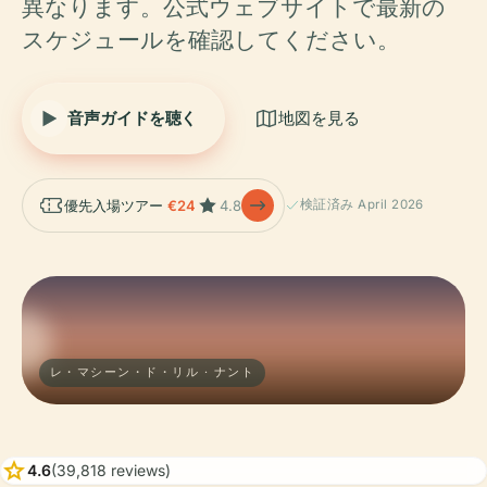
異なります。公式ウェブサイトで最新の
スケジュールを確認してください。
音声ガイドを聴く
地図を見る
優先入場ツアー
€24
4.8
検証済み April 2026
レ・マシーン・ド・リル · ナント
star
4.6
(39,818 reviews)