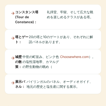
コンスタンス塔
礼拝堂、牢獄、そして広大な眺
(Tour de
めを楽しめるテラスがある塔。
Constance)：
塔とゲー
20の塔と10のゲートがあり、それぞれに解
ト：
説パネルがあります。
城壁
中世の町並み、ピンク色
Choosewhere.com
）。
の散
の塩性湿地帯、カマルグ
策：
の野生動物の眺め（
展示パ
バイリンガルのパネル、オーディオガイド、
ネル：
地元の歴史と塩生産に関する展示。