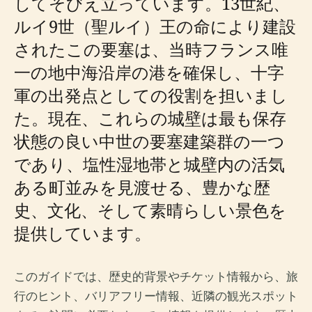
してそびえ立っています。13世紀、
ルイ9世（聖ルイ）王の命により建設
されたこの要塞は、当時フランス唯
一の地中海沿岸の港を確保し、十字
軍の出発点としての役割を担いまし
た。現在、これらの城壁は最も保存
状態の良い中世の要塞建築群の一つ
であり、塩性湿地帯と城壁内の活気
ある町並みを見渡せる、豊かな歴
史、文化、そして素晴らしい景色を
提供しています。
このガイドでは、歴史的背景やチケット情報から、旅
行のヒント、バリアフリー情報、近隣の観光スポット