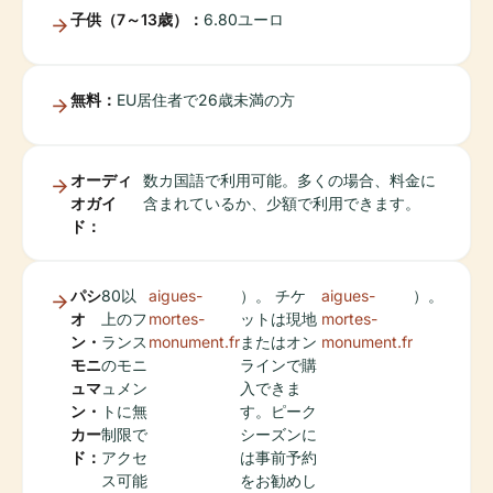
子供（7～13歳）：
6.80ユーロ
無料：
EU居住者で26歳未満の方
オーディ
数カ国語で利用可能。多くの場合、料金に
オガイ
含まれているか、少額で利用できます。
ド：
パシ
80以
aigues-
）。 チケ
aigues-
）。
オ
上のフ
mortes-
ットは現地
mortes-
ン・
ランス
monument.fr
またはオン
monument.fr
モニ
のモニ
ラインで購
ュマ
ュメン
入できま
ン・
トに無
す。ピーク
カー
制限で
シーズンに
ド：
アクセ
は事前予約
ス可能
をお勧めし