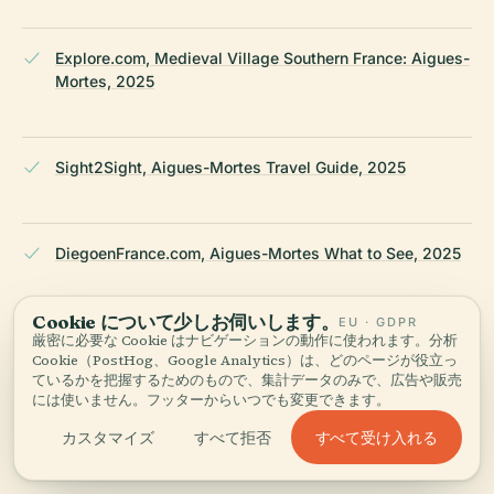
Explore.com, Medieval Village Southern France: Aigues-
Mortes, 2025
Sight2Sight, Aigues-Mortes Travel Guide, 2025
DiegoenFrance.com, Aigues-Mortes What to See, 2025
Cookie について少しお伺いします。
EU · GDPR
Wikipedia — Ramparts of Aigues-Mortes
厳密に必要な Cookie はナビゲーションの動作に使われます。分析
Cookie（PostHog、Google Analytics）は、どのページが役立っ
ているかを把握するためのもので、集計データのみで、広告や販売
には使いません。フッターからいつでも変更できます。
最終レビュー：
AUGUST 2025
Wikidata・Wikipedia・公式情報をもとに調査 · 事実確認済み ·
すべて受け入れる
カスタマイズ
すべて拒否
私たちのガイドづくり →