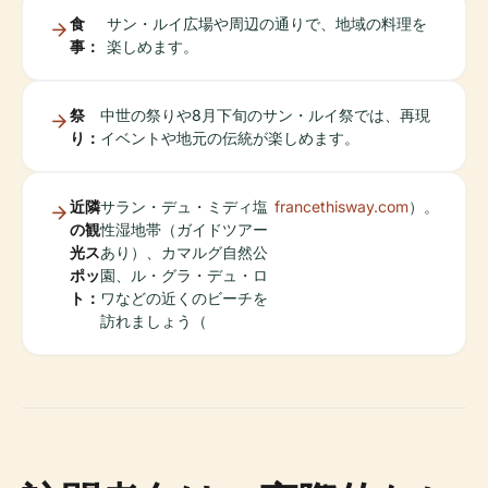
食
サン・ルイ広場や周辺の通りで、地域の料理を
事：
楽しめます。
祭
中世の祭りや8月下旬のサン・ルイ祭では、再現
り：
イベントや地元の伝統が楽しめます。
近隣
サラン・デュ・ミディ塩
francethisway.com
）。
の観
性湿地帯（ガイドツアー
光ス
あり）、カマルグ自然公
ポッ
園、ル・グラ・デュ・ロ
ト：
ワなどの近くのビーチを
訪れましょう（