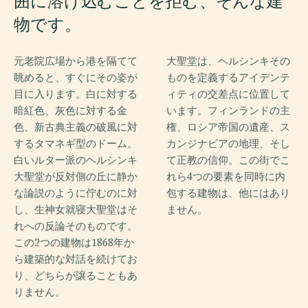
囲に溶け込むことを拒む、そんな建
物です。
元老院広場から港を隔てて
大聖堂は、ヘルシンキその
眺めると、すぐにその姿が
ものを定義するアイデンテ
目に入ります。白に対する
ィティの交差点に位置して
暗紅色、灰色に対する金
います。フィンランドの主
色、新古典主義の破風に対
権、ロシア帝国の遺産、ス
するタマネギ型のドーム。
カンジナビアの地理、そし
白いルター派のヘルシンキ
て正教の信仰。この街でこ
大聖堂が反対側の丘に静か
れら4つの要素を同時に内
な論説のように佇むのに対
包する建物は、他にはあり
し、生神女就寝大聖堂はそ
ません。
れへの反論そのものです。
この2つの建物は1868年か
ら建築的な対話を続けてお
り、どちらが譲ることもあ
りません。