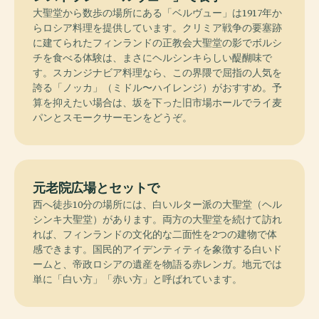
大聖堂から数歩の場所にある「ベルヴュー」は1917年か
らロシア料理を提供しています。クリミア戦争の要塞跡
に建てられたフィンランドの正教会大聖堂の影でボルシ
チを食べる体験は、まさにヘルシンキらしい醍醐味で
す。スカンジナビア料理なら、この界隈で屈指の人気を
誇る「ノッカ」（ミドル〜ハイレンジ）がおすすめ。予
算を抑えたい場合は、坂を下った旧市場ホールでライ麦
パンとスモークサーモンをどうぞ。
元老院広場とセットで
西へ徒歩10分の場所には、白いルター派の大聖堂（ヘル
シンキ大聖堂）があります。両方の大聖堂を続けて訪れ
れば、フィンランドの文化的な二面性を2つの建物で体
感できます。国民的アイデンティティを象徴する白いド
ームと、帝政ロシアの遺産を物語る赤レンガ。地元では
単に「白い方」「赤い方」と呼ばれています。