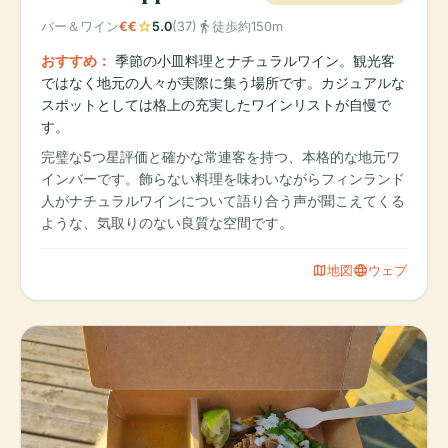
star
directions_walk
バー＆ワイン
€€
5.0
(37)
徒歩約150m
おすすめ：
季節の小皿料理とナチュラルワイン。観光客
ではなく地元の人々が実際に集う場所です。カジュアルな
スポットとしては格上の充実したワインリストが自慢で
す。
完璧な5つ星評価と確かな常連客を持つ、本格的な地元ワ
インバーです。飾らない料理を味わいながらフィンランド
人がナチュラルワインについて語り合う声が聞こえてくる
ような、気取りのない良質な空間です。
map
language
地図
ウェブ