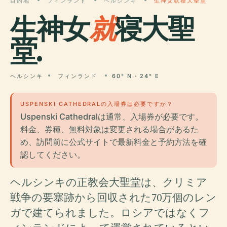
目的地
フィンランド
ヘルシンキ
生神女就寝大聖堂
生神女
就
寝大聖
堂.
ヘルシンキ
フィンランド
60° N · 24° E
USPENSKI CATHEDRALの入場券は必要ですか？
Uspenski Cathedralは通常、入場券が必要です。
料金、券種、無料対象は変更される場合があるた
め、訪問前に公式サイトで最新料金と予約方法を確
認してください。
ヘルシンキの正教会大聖堂は、クリミア
戦争の要塞跡から回収された70万個のレン
ガで建てられました。ロシアではなくフ