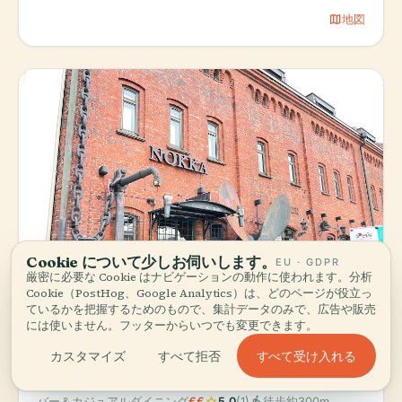
map
地図
Cookie について少しお伺いします。
EU · GDPR
厳密に必要な Cookie はナビゲーションの動作に使われます。分析
Cookie（PostHog、Google Analytics）は、どのページが役立っ
ているかを把握するためのもので、集計データのみで、広告や販売
には使いません。フッターからいつでも変更できます。
すべて受け入れる
カスタマイズ
すべて拒否
GapCon Oy
軽食スポット
star
directions_walk
バー＆カジュアルダイニング
€€
5.0
(1)
徒歩約300m