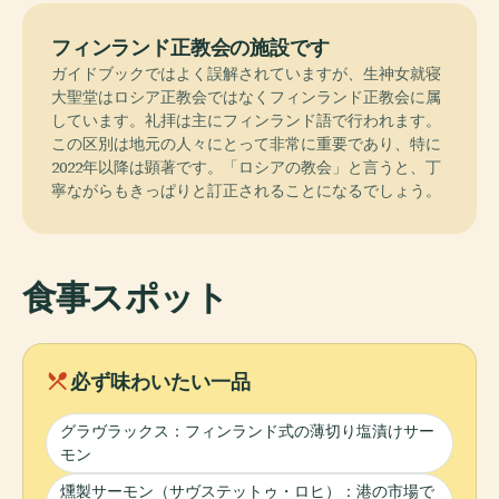
フィンランド正教会の施設です
ガイドブックではよく誤解されていますが、生神女就寝
大聖堂はロシア正教会ではなくフィンランド正教会に属
しています。礼拝は主にフィンランド語で行われます。
この区別は地元の人々にとって非常に重要であり、特に
2022年以降は顕著です。「ロシアの教会」と言うと、丁
寧ながらもきっぱりと訂正されることになるでしょう。
食事スポット
local_dining
必ず味わいたい一品
グラヴラックス：フィンランド式の薄切り塩漬けサー
モン
燻製サーモン（サヴステットゥ・ロヒ）：港の市場で