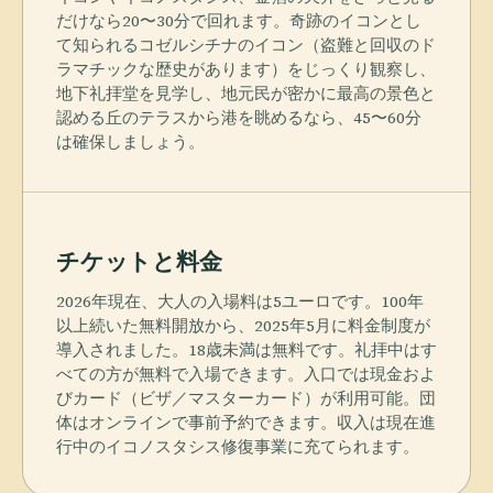
だけなら20〜30分で回れます。奇跡のイコンとし
て知られるコゼルシチナのイコン（盗難と回収のド
ラマチックな歴史があります）をじっくり観察し、
地下礼拝堂を見学し、地元民が密かに最高の景色と
認める丘のテラスから港を眺めるなら、45〜60分
は確保しましょう。
チケットと料金
2026年現在、大人の入場料は5ユーロです。100年
以上続いた無料開放から、2025年5月に料金制度が
導入されました。18歳未満は無料です。礼拝中はす
べての方が無料で入場できます。入口では現金およ
びカード（ビザ／マスターカード）が利用可能。団
体はオンラインで事前予約できます。収入は現在進
行中のイコノスタシス修復事業に充てられます。