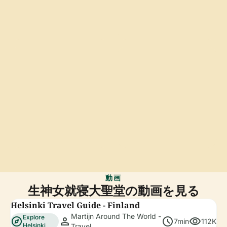
動画
生神女就寝大聖堂の動画を見る
Helsinki Travel Guide - Finland
Martijn Around The World -
Explore
explore
person
schedule
visibility
7min
112K
Helsinki
Travel