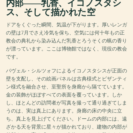
内部――乳香、イコノスタシ
ス、そして描かれた空
ドアをくぐった瞬間、気温が下がります。厚いレンガ
の壁は7月でさえ冷気を保ち、空気には何十年もの正
教会の典礼から染み込んだ乳香とろうそくの蝋の香り
が漂っています。ここは博物館ではなく、現役の教会
です。
パヴェル・シルツォフによるイコノスタシスが正面の
壁を支配し、その絵画パネルは古典様式とビザンティ
ン様式を融合させ、至聖所を身廊から隔てています。
金の装飾がほぼすべての表面を覆っています。しか
し、ほとんどの訪問者が写真を撮って通り過ぎてしま
うのは、実は真上にあります。身廊の床の中央に立
ち、真上を見上げてください。ドームの内部には、遠
ざかる天を背景に星々が描かれており、建物の内部が