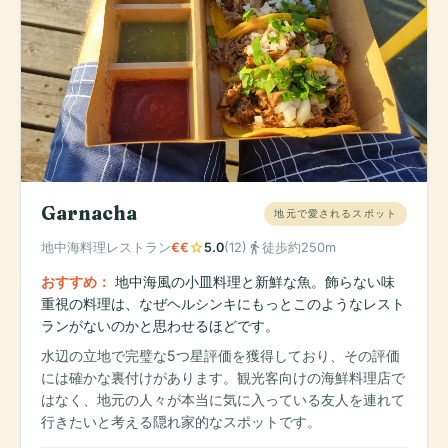
Garnacha
地元で愛されるスポット
star
directions_walk
地中海料理レストラン
€€
5.0
(12)
徒歩約250m
おすすめ：
地中海風の小皿料理と新鮮な魚。飾らない味
重視の料理は、なぜヘルシンキにもっとこのようなレスト
ランがないのかと思わせるほどです。
水辺の立地で完璧な5つ星評価を獲得しており、その評価
には確かな裏付けがあります。観光客向けの海鮮料理店で
はなく、地元の人々が本当に気に入っている友人を連れて
行きたいと考える隠れ家的なスポットです。