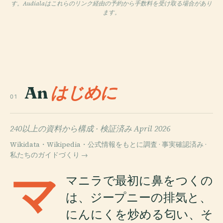
す。Audialaはこれらのリンク経由の予約から手数料を受け取る場合があり
ます。
An
はじめに
01
240以上の資料から構成 ·
検証済み April 2026
Wikidata・Wikipedia・公式情報をもとに調査 · 事実確認済み ·
私たちのガイドづくり →
マ
マニラで最初に鼻をつくの
は、ジープニーの排気と、
にんにくを炒める匂い、そ