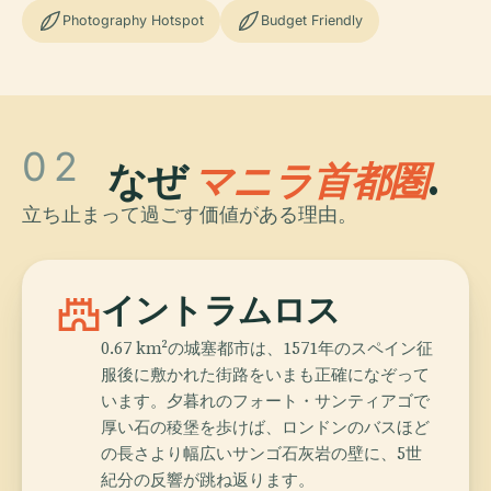
Photography Hotspot
Budget Friendly
02
なぜ
マニラ首都圏
.
立ち止まって過ごす価値がある理由。
castle
イントラムロス
0.67 km²の城塞都市は、1571年のスペイン征
服後に敷かれた街路をいまも正確になぞって
います。夕暮れのフォート・サンティアゴで
厚い石の稜堡を歩けば、ロンドンのバスほど
の長さより幅広いサンゴ石灰岩の壁に、5世
紀分の反響が跳ね返ります。