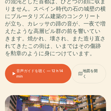
の混沌とした首都は、ひとつの顔に収ま
りません。スペイン時代の石の城壁の横
にブルータリズム建築のコンクリート
が立ち、カレッサの蹄の音が、一夜で増
えたような高層ビル群の前を響いてい
きます。焼かれ、壊され、また造り直さ
れてきたこの街は、いまではその傷跡
を勲章のように身につけています。
音声ガイドを聴く — 12 h 14
地図を開
min
く