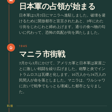
日本軍の占領が始まる
日本軍は1月2日にマニラへ進駐しました。破壊を避
けるために開放都市と宣言されたあと、3年にわた
り街をじわじわと締め上げます。通りの食べ物の匂
いに代わって、恐怖の気配が街を満たしました。
1945
local_fire_department
マニラ市街戦
2月から3月にかけて、アメリカ軍と日本軍は家屋ご
とに激しい戦闘を繰り広げました。砲撃と炎でイン
トラムロスは瓦礫と化します。10万人から24万人の
民間人が命を落としました。マニラは、ワルシャワ
に次いで戦争でもっとも壊滅した都市となりまし
た。
戦後