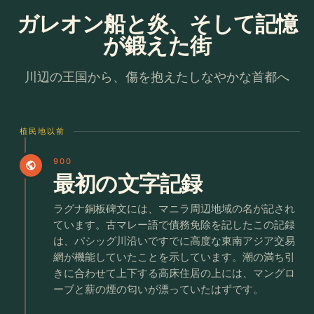
ガレオン船と炎、そして記憶
が鍛えた街
川辺の王国から、傷を抱えたしなやかな首都へ
植民地以前
900
public
最初の文字記録
ラグナ銅板碑文には、マニラ周辺地域の名が記され
ています。古マレー語で債務免除を記したこの記録
は、パシッグ川沿いですでに高度な東南アジア交易
網が機能していたことを示しています。潮の満ち引
きに合わせて上下する高床住居の上には、マングロ
ーブと薪の煙の匂いが漂っていたはずです。