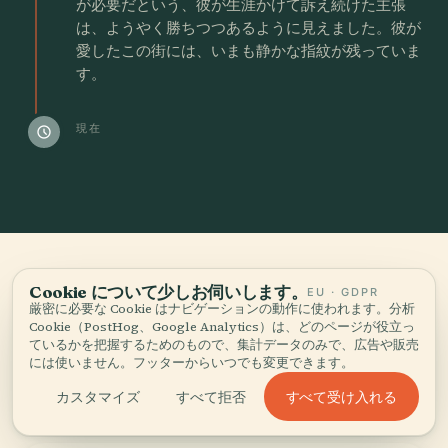
が必要だという、彼が生涯かけて訴え続けた主張
は、ようやく勝ちつつあるように見えました。彼が
愛したこの街には、いまも静かな指紋が残っていま
す。
現在
schedule
06
Cookie について少しお伺いします。
EU · GDPR
誰が
ここに暮らし
厳密に必要な Cookie はナビゲーションの動作に使われます。分析
Cookie（PostHog、Google Analytics）は、どのページが役立っ
た
.
ているかを把握するためのもので、集計データのみで、広告や販売
には使いません。フッターからいつでも変更できます。
街をかたちづくり、街にかたちづくられた
すべて受け入れる
カスタマイズ
すべて拒否
人々。