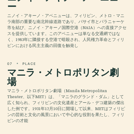
ー
ニノイ・アキーノ・アベニューは、フィリピン、メトロ・マニ
ラ南部の重要な南北幹線道路であり、パサイ市とパラニャーケ
市を結び、ニノイ・アキーノ国際空港（NAIA）への直接アクセ
スを提供しています。このアベニューは単なる交通網ではな
く、1983年に隣接する空港で暗殺され、人民権力革命とフィリ
ピンにおける民主主義の回復を触発し
07
PLACE
マニラ・メトロポリタン劇
場
マニラ・メトロポリタン劇場（Manila Metropolitan
Theater、以下MET）は、「マニラのグランド・ダム」として
広く知られ、フィリピンの文化遺産とアール・デコ建築の傑出
した例です。1931年12月10日に開場して以来、METはフィリピ
ンの芸術と文化の風景において中心的な役割を果たし、フィリ
ピンの才能