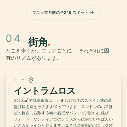
マニラ首都圏の全249 スポット
04
街角
.
どこを歩くか、エリアごとに — それぞれに固
有のリズムがあります。
01
イントラムロス
0.67 km²の城塞都市は、いまも1571年のスペイン式の碁
盤目状街路をそのまま保っています。ロンドンのバスほ
どの長さに匹敵する幅の石壁がパシッグ川沿いに延び、
フォート・サンティアゴのテラスからは街でいちばんい
いスカイラインが見えます。ユネスコ登録のバロック建