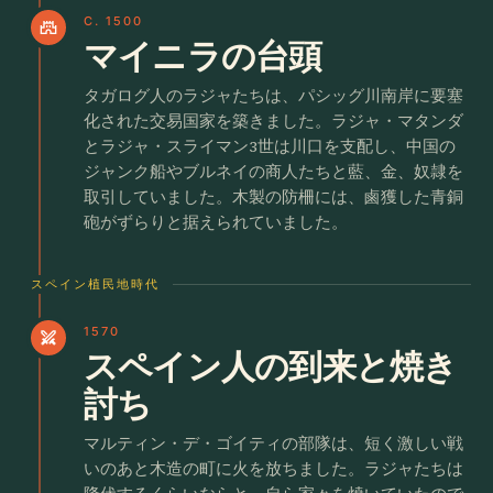
C. 1500
castle
マイニラの台頭
タガログ人のラジャたちは、パシッグ川南岸に要塞
化された交易国家を築きました。ラジャ・マタンダ
とラジャ・スライマン3世は川口を支配し、中国の
ジャンク船やブルネイの商人たちと藍、金、奴隷を
取引していました。木製の防柵には、鹵獲した青銅
砲がずらりと据えられていました。
スペイン植民地時代
1570
swords
スペイン人の到来と焼き
討ち
マルティン・デ・ゴイティの部隊は、短く激しい戦
いのあと木造の町に火を放ちました。ラジャたちは