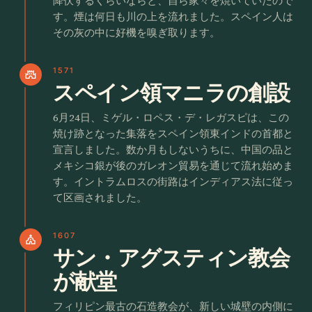
降伏するくらいならと、自ら家々を焼いていたので
す。煙は何日も川の上を流れました。スペイン人は
その灰の中に好機を嗅ぎ取ります。
1571
castle
スペイン領マニラの創設
6月24日、ミゲル・ロペス・デ・レガスピは、この
焼け跡となった集落をスペイン領東インドの首都と
宣言しました。数か月もしないうちに、中国の品と
メキシコ銀が後のガレオン貿易を通じて流れ始めま
す。イントラムロスの街路はインディアス法に従っ
て区画されました。
1607
church
サン・アグスティン教会
が献堂
フィリピン最古の石造教会が、新しい城壁の内側に