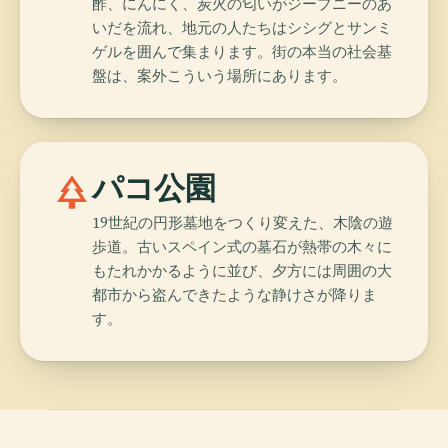
酢、にんにく、炭火の匂いがジープニーのあ
いだを流れ、地元の人たちはシシグとサンミ
ゲルを囲んで集まります。街の本当の社会基
盤は、案外こういう場所にあります。
park
パコ公園
19世紀の円形墓地をつくり変えた、木陰の遊
歩道。古いスペイン式の墓石が熱帯の木々に
もたれかかるように並び、夕方には周囲の大
都市から盗んできたような静けさが降りま
す。