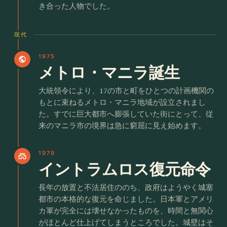
き合った人物でした。
現代
1975
public
メトロ・マニラ誕生
大統領令により、17の市と町をひとつの計画機関の
もとに束ねるメトロ・マニラ地域が設立されまし
た。すでに巨大都市へ膨張していた街にとって、従
来のマニラ市の境界は急に窮屈に見え始めます。
1979
castle
イントラムロス復元命令
長年の放置と不法居住ののち、政府はようやく城塞
都市の本格的な復元を命じました。日本軍とアメリ
カ軍が完全には壊せなかったものを、時間と無関心
がほとんど仕上げてしまうところでした。城壁はそ