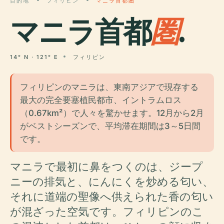
目的地
フィリピン
マニラ首都圏
マニラ首都
圏
.
14° N · 121° E
フィリピン
フィリピンのマニラは、東南アジアで現存する
最大の完全要塞植民都市、イントラムロス
（0.67km²）で人々を驚かせます。12月から2月
がベストシーズンで、平均滞在期間は3～5日間
です。
マニラで最初に鼻をつくのは、ジープ
ニーの排気と、にんにくを炒める匂い、
それに道端の聖像へ供えられた香の匂い
が混ざった空気です。フィリピンのこ