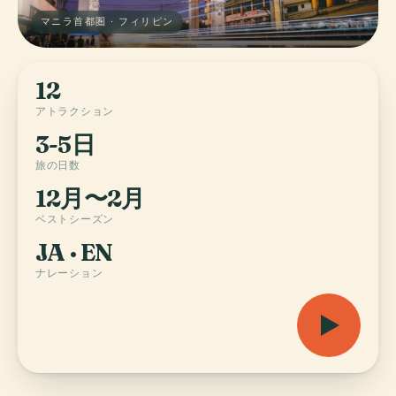
マニラ首都圏 · フィリピン
12
アトラクション
3-5日
旅の日数
12月〜2月
ベストシーズン
JA · EN
ナレーション