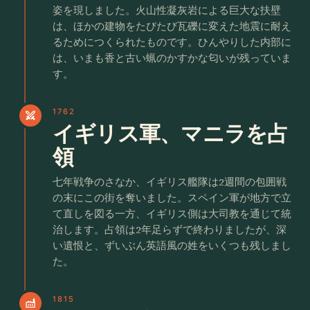
姿を現しました。火山性凝灰岩による巨大な扶壁
は、ほかの建物をたびたび瓦礫に変えた地震に耐え
るためにつくられたものです。ひんやりした内部に
は、いまも香と古い蝋のかすかな匂いが残っていま
す。
1762
swords
イギリス軍、マニラを占
領
七年戦争のさなか、イギリス艦隊は2週間の包囲戦
の末にこの街を奪いました。スペイン軍が地方で立
て直しを図る一方、イギリス側は大司教を通じて統
治します。占領は2年足らずで終わりましたが、深
い遺恨と、ずいぶん英語風の姓をいくつも残しまし
た。
1815
factory