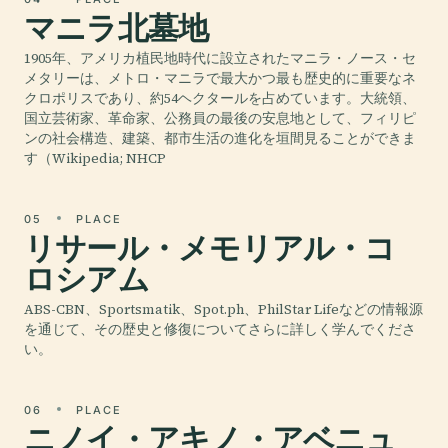
マニラ北墓地
1905年、アメリカ植民地時代に設立されたマニラ・ノース・セ
メタリーは、メトロ・マニラで最大かつ最も歴史的に重要なネ
クロポリスであり、約54ヘクタールを占めています。大統領、
国立芸術家、革命家、公務員の最後の安息地として、フィリピ
ンの社会構造、建築、都市生活の進化を垣間見ることができま
す（Wikipedia; NHCP
05
PLACE
リサール・メモリアル・コ
ロシアム
ABS-CBN、Sportsmatik、Spot.ph、PhilStar Lifeなどの情報源
を通じて、その歴史と修復についてさらに詳しく学んでくださ
い。
06
PLACE
ニノイ・アキノ・アベニュ