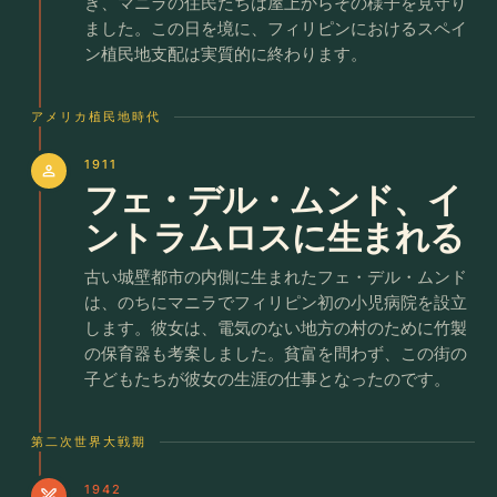
き、マニラの住民たちは屋上からその様子を見守り
ました。この日を境に、フィリピンにおけるスペイ
ン植民地支配は実質的に終わります。
アメリカ植民地時代
1911
person
フェ・デル・ムンド、イ
ントラムロスに生まれる
古い城壁都市の内側に生まれたフェ・デル・ムンド
は、のちにマニラでフィリピン初の小児病院を設立
します。彼女は、電気のない地方の村のために竹製
の保育器も考案しました。貧富を問わず、この街の
子どもたちが彼女の生涯の仕事となったのです。
第二次世界大戦期
1942
swords