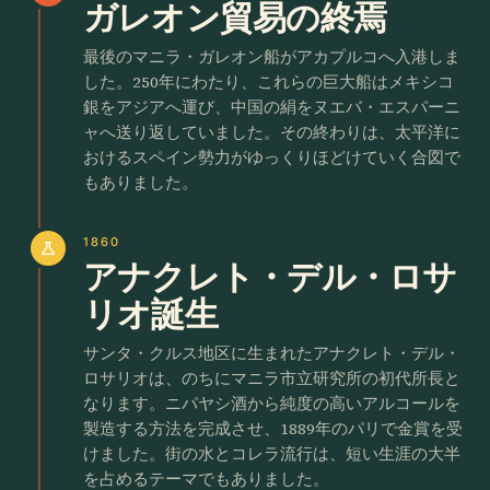
ガレオン貿易の終焉
最後のマニラ・ガレオン船がアカプルコへ入港しま
した。250年にわたり、これらの巨大船はメキシコ
銀をアジアへ運び、中国の絹をヌエバ・エスパーニ
ャへ送り返していました。その終わりは、太平洋に
おけるスペイン勢力がゆっくりほどけていく合図で
もありました。
1860
science
アナクレト・デル・ロサ
リオ誕生
サンタ・クルス地区に生まれたアナクレト・デル・
ロサリオは、のちにマニラ市立研究所の初代所長と
なります。ニパヤシ酒から純度の高いアルコールを
製造する方法を完成させ、1889年のパリで金賞を受
けました。街の水とコレラ流行は、短い生涯の大半
を占めるテーマでもありました。