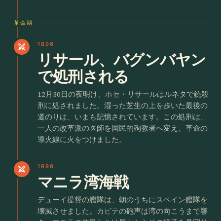
革命期
1896
swords
リサール、バグンバヤン
で処刑される
12月30日の夜明け、ホセ・リサールはルネタで銃殺
刑に処されました。湿った芝生の上を歩いた最後の
道のりは、いまも記憶されています。この処刑は、
一人の改革派の医師を国民的殉教者へ変え、革命の
導火線に火をつけました。
1898
swords
マニラ湾海戦
デューイ提督の艦隊は、朝のうちにスペイン艦隊を
壊滅させました。カビテの砲声は湾の向こうまで響