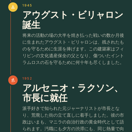
1945
person
アウグスト・ビリャロン
誕生
将来の活動の場の大半を焼き払った戦いの数か月後
に生まれたアウグスト・ビリャロンは、残されたも
のを守るために生涯を捧げます。この建築家はフィ
リピンの文化遺産保全の父となり、傷ついたイント
ラムロスの石を守るために何十年も尽くしました。
1952
gavel
アルセニオ・ラクソン、
市長に就任
派手好きで知られた元ジャーナリストが市長とな
り、荒廃した街の立て直しに着手しました。彼の市
政はいまも、マニラの自治行政の黄金時代として語
られます。汚職にも夕方の渋滞にも、同じ熱量で向