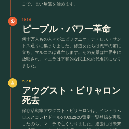
こで、長い帰還を始めます。
1986
public
ピープル・パワー革命
何十万人もの人々がエピファニオ・デ・ロス・サン
トス通りに集まりました。修道女たちは戦車の前に
立ち、マルコスは逃亡します。その光景は世界中に
放映され、マニラは平和的な民主化の代名詞になり
ました。
2018
person
アウグスト・ビリャロン
死去
保存活動家アウグスト・ビリャロンは、イントラム
ロスとコレヒドールのUNESCO暫定一覧登録を実現
したのち、マニラで亡くなりました。過去には未来