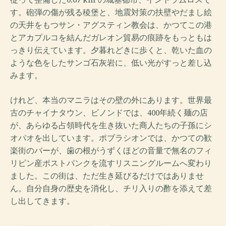
す。砲弾の傷が残る稜堡と、地震対策の扶壁やだまし絵
の天井をもつサン・アグスティン教会は、かつてこの港
とアカプルコを結んだガレオン貿易の痕跡をもっともは
っきり伝えています。夕暮れどきに歩くと、乾いた血の
ような色をしたサンゴ石灰岩に、低い光がすっと差し込
みます。
けれど、本当のマニラはその壁の外にあります。世界最
古のチャイナタウン、ビノンドでは、400年続く麺の店
が、あらゆる占領時代を生き抜いた商人たちの子孫にシ
オパオを出しています。ポブラシオンでは、かつての歓
楽街のバーが、歯の根がうずくほどの音量で無名のフィ
リピン産ポストパンクを流すリスニングルームへ変わり
ました。この街は、ただ生き延びるだけではありませ
ん。自分自身の歴史を消化し、チリ入りの酢を添えて差
し出してきます。